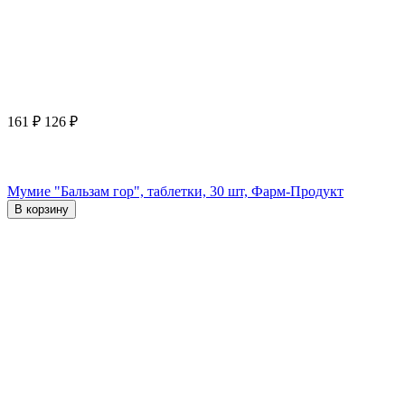
161
₽
126
₽
Мумие "Бальзам гор", таблетки, 30 шт, Фарм-Продукт
В корзину