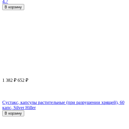
4.7
В корзину
1 382
₽
652
₽
Сустакс, капсулы растительные (при разрушении хрящей), 60
капс, Silver Hiller
В корзину