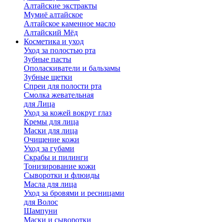
Алтайские экстракты
Мумиё алтайское
Алтайское каменное масло
Алтайский Мёд
Косметика и уход
Уход за полостью рта
Зубные пасты
Ополаскиватели и бальзамы
Зубные щетки
Спреи для полости рта
Смолка жевательная
для Лица
Уход за кожей вокруг глаз
Кремы для лица
Маски для лица
Очищение кожи
Уход за губами
Скрабы и пилинги
Тонизирование кожи
Сыворотки и флюиды
Масла для лица
Уход за бровями и ресницами
для Волос
Шампуни
Маски и сыворотки