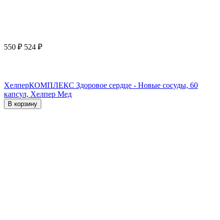
550
₽
524
₽
ХелперКОМПЛЕКС Здоровое сердце - Новые сосуды, 60
капсул, Хелпер Мед
В корзину