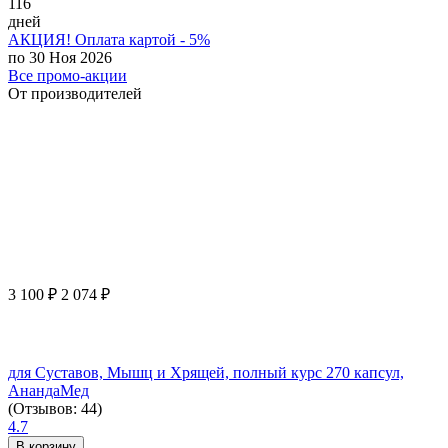
116
дней
АКЦИЯ! Оплата картой - 5%
по 30 Ноя 2026
Все промо-акции
От производителей
3 100
₽
2 074
₽
для Суставов, Мышц и Хрящей, полный курс 270 капсул,
АнандаМед
(Отзывов: 44)
4.7
В корзину