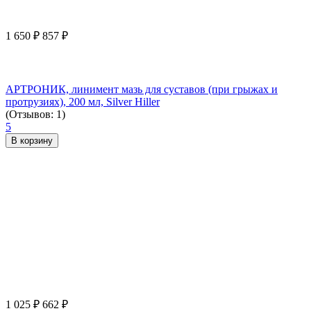
1 650
₽
857
₽
АРТРОНИК, линимент мазь для суставов (при грыжах и
протрузиях), 200 мл, Silver Hiller
(Отзывов: 1)
5
В корзину
1 025
₽
662
₽