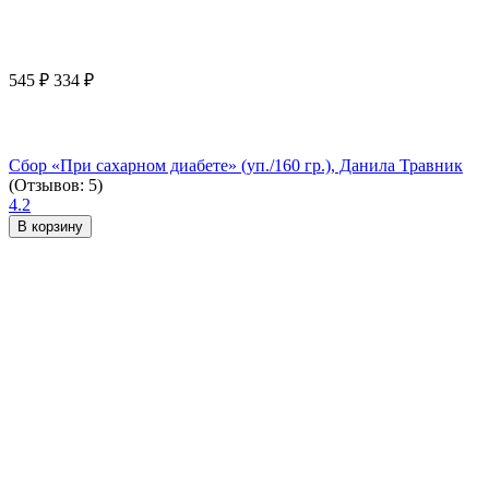
545
₽
334
₽
Сбор «При сахарном диабете» (уп./160 гр.), Данила Травник
(Отзывов: 5)
4.2
В корзину