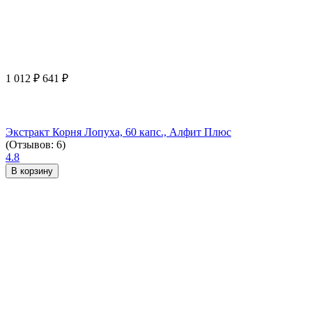
1 012
₽
641
₽
Экстракт Корня Лопуха, 60 капс., Алфит Плюс
(Отзывов: 6)
4.8
В корзину