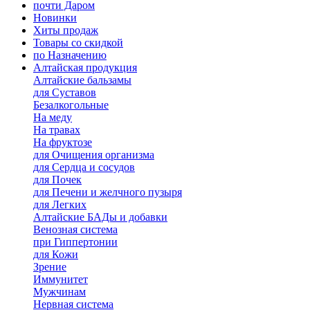
почти Даром
Новинки
Хиты продаж
Товары со скидкой
по Назначению
Алтайская продукция
Алтайские бальзамы
для Суставов
Безалкогольные
На меду
На травах
На фруктозе
для Очищения организма
для Сердца и сосудов
для Почек
для Печени и желчного пузыря
для Легких
Алтайские БАДы и добавки
Венозная система
при Гиппертонии
для Кожи
Зрение
Иммунитет
Мужчинам
Нервная система