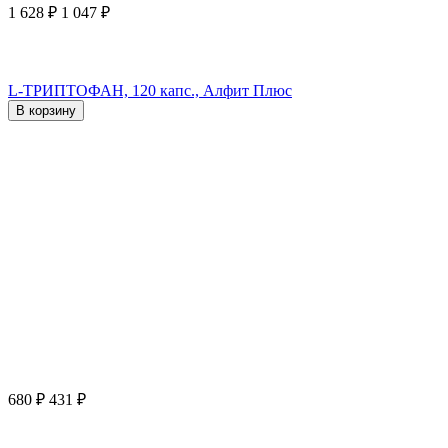
1 628
₽
1 047
₽
L-ТРИПТОФАН, 120 капс., Алфит Плюс
В корзину
680
₽
431
₽