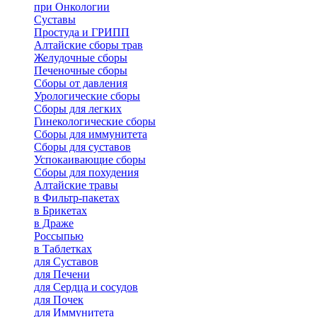
при Онкологии
Суставы
Простуда и ГРИПП
Алтайские сборы трав
Желудочные сборы
Печеночные сборы
Сборы от давления
Урологические сборы
Сборы для легких
Гинекологические сборы
Сборы для иммунитета
Сборы для суставов
Успокаивающие сборы
Сборы для похудения
Алтайские травы
в Фильтр-пакетах
в Брикетах
в Драже
Россыпью
в Таблетках
для Cуставов
для Печени
для Сердца и сосудов
для Почек
для Иммунитета