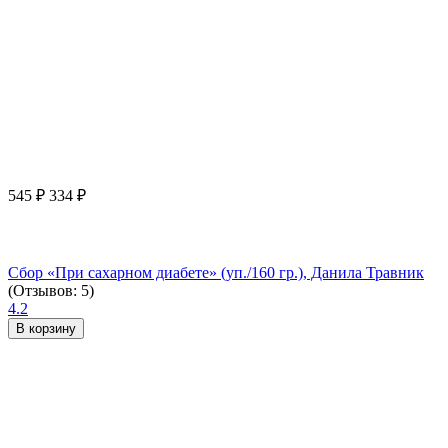
545
₽
334
₽
Сбор «При сахарном диабете» (уп./160 гр.), Данила Травник
(Отзывов: 5)
4.2
В корзину