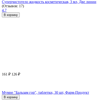
Суперчистотело жидкость косметическая, 3 мл, Две линии
(Отзывов: 17)
4.7
В корзину
161
₽
126
₽
Мумие "Бальзам гор", таблетки, 30 шт, Фарм-Продукт
В корзину