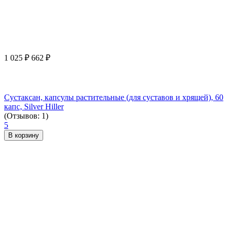
1 025
₽
662
₽
Сустаксан, капсулы растительные (для суставов и хрящей), 60
капс, Silver Hiller
(Отзывов: 1)
5
В корзину