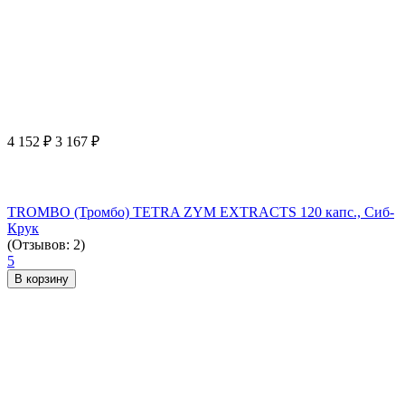
4 152
₽
3 167
₽
TROMBO (Тромбо) TETRA ZYM EXTRACTS 120 капс., Сиб-
Крук
(Отзывов: 2)
5
В корзину