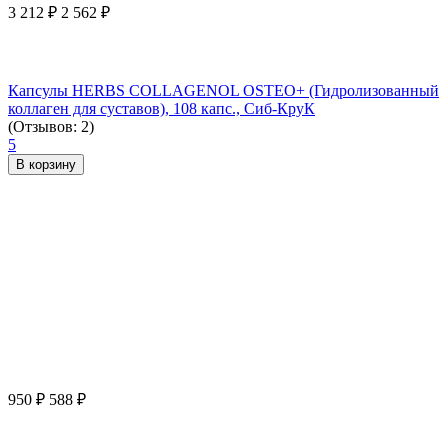
3 212
₽
2 562
₽
Капсулы HERBS COLLAGENOL OSTEO+ (Гидролизованный
коллаген для суставов), 108 капс., Сиб-КруК
(Отзывов: 2)
5
В корзину
950
₽
588
₽