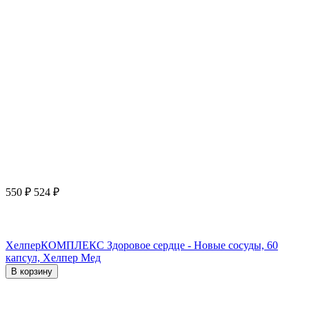
550
₽
524
₽
ХелперКОМПЛЕКС Здоровое сердце - Новые сосуды, 60
капсул, Хелпер Мед
В корзину