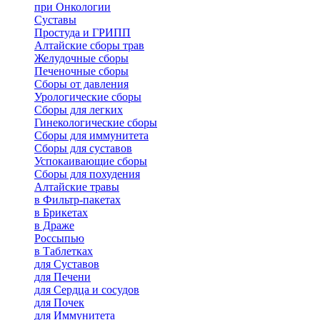
при Онкологии
Суставы
Простуда и ГРИПП
Алтайские сборы трав
Желудочные сборы
Печеночные сборы
Сборы от давления
Урологические сборы
Сборы для легких
Гинекологические сборы
Сборы для иммунитета
Сборы для суставов
Успокаивающие сборы
Сборы для похудения
Алтайские травы
в Фильтр-пакетах
в Брикетах
в Драже
Россыпью
в Таблетках
для Cуставов
для Печени
для Сердца и сосудов
для Почек
для Иммунитета