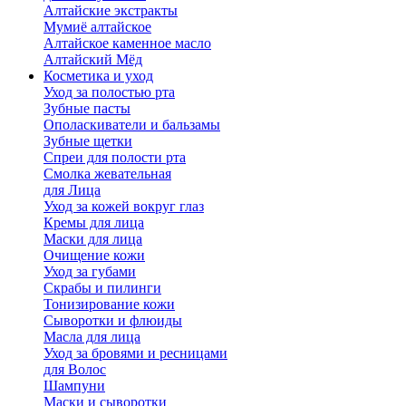
Алтайские экстракты
Мумиё алтайское
Алтайское каменное масло
Алтайский Мёд
Косметика и уход
Уход за полостью рта
Зубные пасты
Ополаскиватели и бальзамы
Зубные щетки
Спреи для полости рта
Смолка жевательная
для Лица
Уход за кожей вокруг глаз
Кремы для лица
Маски для лица
Очищение кожи
Уход за губами
Скрабы и пилинги
Тонизирование кожи
Сыворотки и флюиды
Масла для лица
Уход за бровями и ресницами
для Волос
Шампуни
Маски и сыворотки