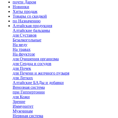
почти Даром
Новинки
Хиты продаж
Товары со скидкой
по Назначению
Алтайская продукция
Алтайские бальзамы
для Суставов
Безалкогольные
На меду
На травах
На фруктозе
для Очищения организма
для Сердца и сосудов
для Почек
для Печени и желчного пузыря
для Легких
Алтайские БАДы и добавки
Венозная система
при Гиппертонии
для Кожи
Зрение
Иммунитет
Мужчинам
Нервная система