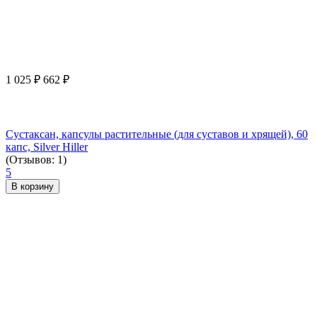
1 025
₽
662
₽
Сустаксан, капсулы растительные (для суставов и хрящей), 60
капс, Silver Hiller
(Отзывов: 1)
5
В корзину