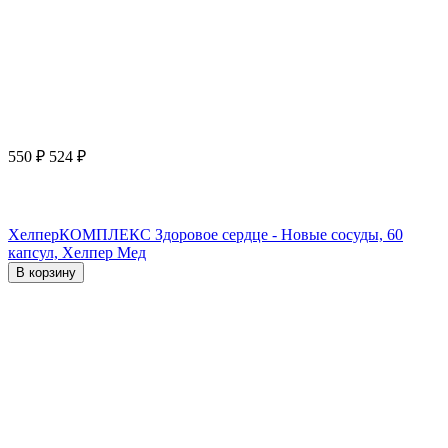
550
₽
524
₽
ХелперКОМПЛЕКС Здоровое сердце - Новые сосуды, 60
капсул, Хелпер Мед
В корзину