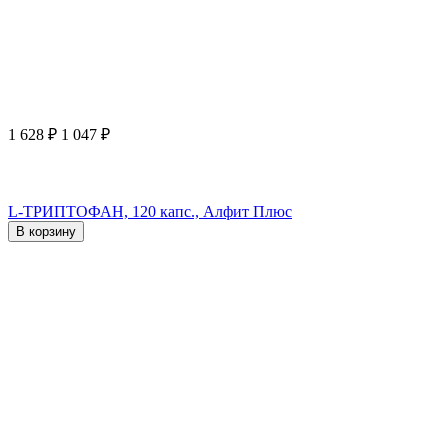
1 628
₽
1 047
₽
L-ТРИПТОФАН, 120 капс., Алфит Плюс
В корзину