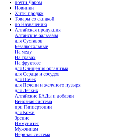
почти Даром
Новинки
Хиты продаж
Товары со скидкой
по Назначению
Алтайская продукция
Алтайские бальзамы
для Суставов
Безалкогольные
На меду
На травах
На фруктозе
для Очищения организма
для Сердца и сосудов
для Почек
для Печени и желчного пузыря
для Легких
Алтайские БАДы и добавки
Венозная система
при Гиппертонии
для Кожи
Зрение
Иммунитет
Мужчинам
Нервная система