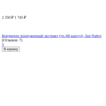
2 350
₽
1 745
₽
Кордицепс вооруженный экстракт (уп./60 капсул), Just Native
(Отзывов: 7)
5
В корзину