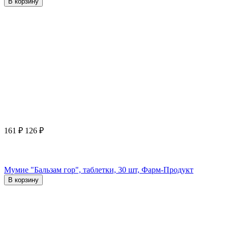
В корзину
161
₽
126
₽
Мумие "Бальзам гор", таблетки, 30 шт, Фарм-Продукт
В корзину