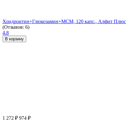
Хондроитин+Глюкозамин+МСМ, 120 капс., Алфит Плюс
(Отзывов: 6)
4.8
В корзину
1 272
₽
974
₽