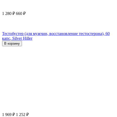
1 280
₽
660
₽
Тестобустер (для мужчин, восстановление тестостерона), 60
капс, Silver Hiller
В корзину
1 969
₽
1 252
₽