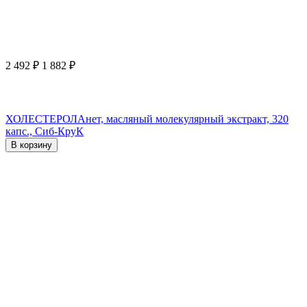
2 492
₽
1 882
₽
ХОЛЕСТЕРОЛАнет, масляный молекулярный экстракт, 320
капс., Сиб-КруК
В корзину