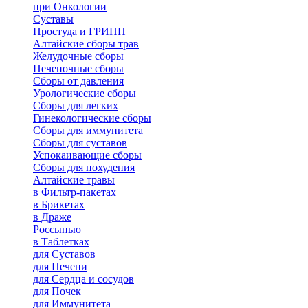
при Онкологии
Суставы
Простуда и ГРИПП
Алтайские сборы трав
Желудочные сборы
Печеночные сборы
Сборы от давления
Урологические сборы
Сборы для легких
Гинекологические сборы
Сборы для иммунитета
Сборы для суставов
Успокаивающие сборы
Сборы для похудения
Алтайские травы
в Фильтр-пакетах
в Брикетах
в Драже
Россыпью
в Таблетках
для Cуставов
для Печени
для Сердца и сосудов
для Почек
для Иммунитета