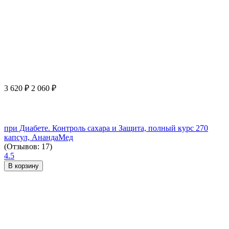
3 620
₽
2 060
₽
при Диабете. Контроль сахара и Защита, полный курс 270
капсул, АнандаМед
(Отзывов: 17)
4.5
В корзину