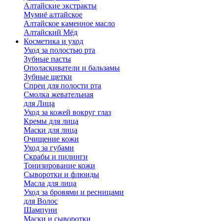
Алтайские экстракты
Мумиё алтайское
Алтайское каменное масло
Алтайский Мёд
Косметика и уход
Уход за полостью рта
Зубные пасты
Ополаскиватели и бальзамы
Зубные щетки
Спреи для полости рта
Смолка жевательная
для Лица
Уход за кожей вокруг глаз
Кремы для лица
Маски для лица
Очищение кожи
Уход за губами
Скрабы и пилинги
Тонизирование кожи
Сыворотки и флюиды
Масла для лица
Уход за бровями и ресницами
для Волос
Шампуни
Маски и сыворотки