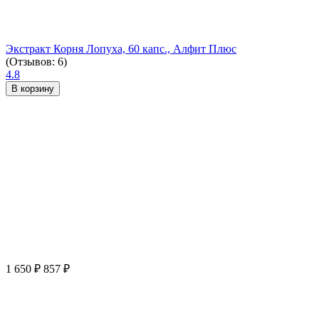
Экстракт Корня Лопуха, 60 капс., Алфит Плюс
(Отзывов: 6)
4.8
В корзину
1 650
₽
857
₽