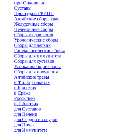
при Онкологии
Суставы
Простуда и ГРИПП
Алтайские сборы трав
Желудочные сборы
Печеночные сборы
Сборы от давления
Урологические сборы
Сборы для легких
Гинекологические сборы
Сборы для иммунитета
Сборы для суставов
Успокаивающие сборы
Сборы для похудения
Алтайские травы
в Фильтр-пакетах
в Брикетах
в Драже
Россыпью
в Таблетках
для Cуставов
для Печени
для Сердца и сосудов
для Почек
для Иммунитета