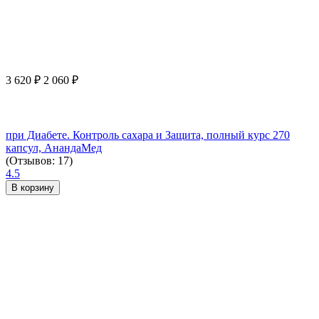
3 620
₽
2 060
₽
при Диабете. Контроль сахара и Защита, полный курс 270
капсул, АнандаМед
(Отзывов: 17)
4.5
В корзину