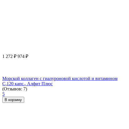
1 272
₽
974
₽
Морской коллаген с гиалуроновой кислотой и витамином
С,120 капс., Алфит Плюс
(Отзывов: 7)
5
В корзину