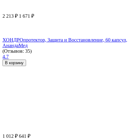
2 213
₽
1 671
₽
ХОНДРОпротектор, Защита и Восстановление, 60 капсул,
АнандаМед
(Отзывов: 35)
4.7
В корзину
1 012
₽
641
₽