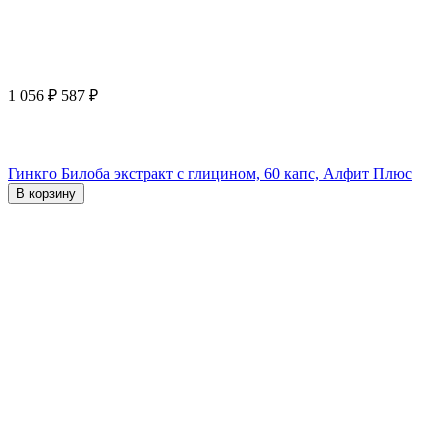
1 056
₽
587
₽
Гинкго Билоба экстракт с глицином, 60 капс, Алфит Плюс
В корзину