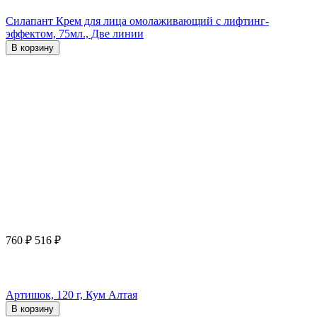
Силапант Крем для лица омолаживающий с лифтинг-
эффектом, 75мл., Две линии
В корзину
760
₽
516
₽
Артишок, 120 г, Кум Алтая
В корзину