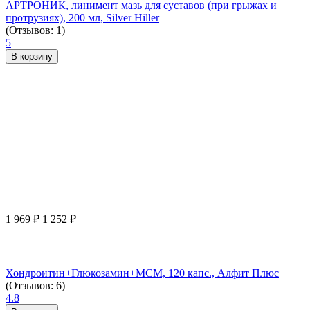
АРТРОНИК, линимент мазь для суставов (при грыжах и
протрузиях), 200 мл, Silver Hiller
(Отзывов: 1)
5
В корзину
1 969
₽
1 252
₽
Хондроитин+Глюкозамин+МСМ, 120 капс., Алфит Плюс
(Отзывов: 6)
4.8