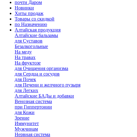
почти Даром
Новинки
Хиты продаж
Товары со скидкой
по Назначению
Алтайская продукция
Алтайские бальзамы
для Суставов
Безалкогольные
На меду
На травах
На фруктозе
для Очищения организма
для Сердца и сосудов
для Почек
для Печени и желчного пузыря
для Легких
Алтайские БАДы и добавки
Венозная система
при Гиппертонии
для Кожи
Зрение
Иммунитет
Мужчинам
Нервная система