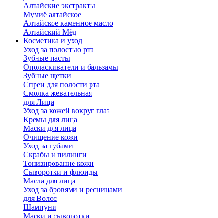
Алтайские экстракты
Мумиё алтайское
Алтайское каменное масло
Алтайский Мёд
Косметика и уход
Уход за полостью рта
Зубные пасты
Ополаскиватели и бальзамы
Зубные щетки
Спреи для полости рта
Смолка жевательная
для Лица
Уход за кожей вокруг глаз
Кремы для лица
Маски для лица
Очищение кожи
Уход за губами
Скрабы и пилинги
Тонизирование кожи
Сыворотки и флюиды
Масла для лица
Уход за бровями и ресницами
для Волос
Шампуни
Маски и сыворотки