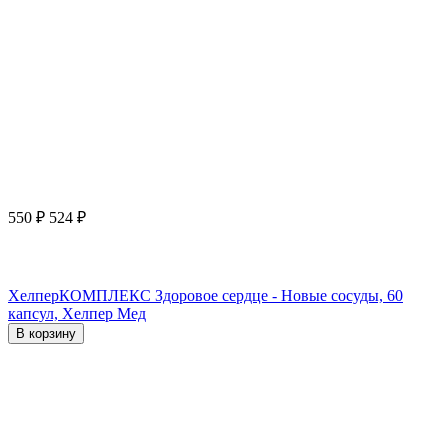
550
₽
524
₽
ХелперКОМПЛЕКС Здоровое сердце - Новые сосуды, 60
капсул, Хелпер Мед
В корзину