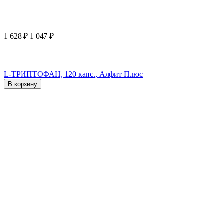
1 628
₽
1 047
₽
L-ТРИПТОФАН, 120 капс., Алфит Плюс
В корзину