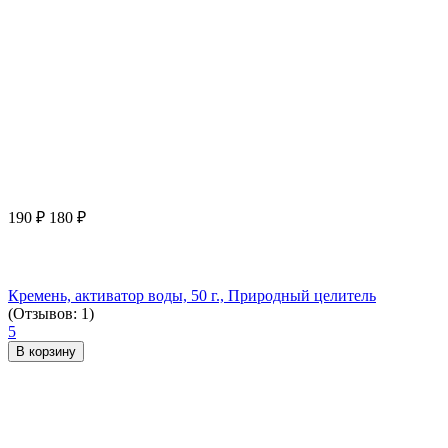
190
₽
180
₽
Кремень, активатор воды, 50 г., Природный целитель
(Отзывов: 1)
5
В корзину