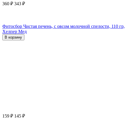
360
₽
343
₽
Фитосбор Чистая печень, с овсом молочной спелости, 110 гр,
Хелпер Мед
В корзину
159
₽
145
₽