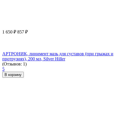
1 650
₽
857
₽
АРТРОНИК, линимент мазь для суставов (при грыжах и
протрузиях), 200 мл, Silver Hiller
(Отзывов: 1)
5
В корзину