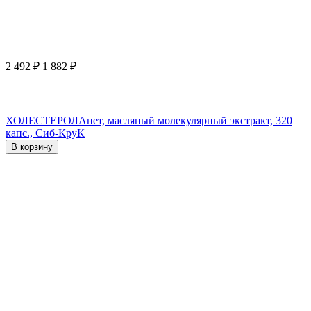
2 492
₽
1 882
₽
ХОЛЕСТЕРОЛАнет, масляный молекулярный экстракт, 320
капс., Сиб-КруК
В корзину