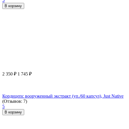
5
В корзину
2 350
₽
1 745
₽
Кордицепс вооруженный экстракт (уп./60 капсул), Just Native
(Отзывов: 7)
5
В корзину