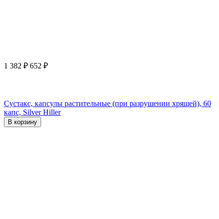
1 382
₽
652
₽
Сустакс, капсулы растительные (при разрушении хрящей), 60
капс, Silver Hiller
В корзину