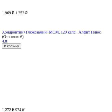
1 969
₽
1 252
₽
Хондроитин+Глюкозамин+МСМ, 120 капс., Алфит Плюс
(Отзывов: 6)
4.8
В корзину
1 272
₽
974
₽