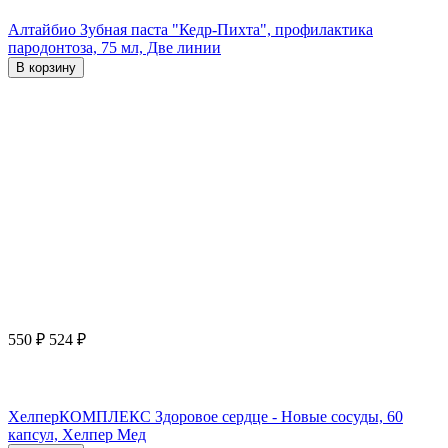
Алтайбио Зубная паста "Кедр-Пихта", профилактика
пародонтоза, 75 мл, Две линии
В корзину
550
₽
524
₽
ХелперКОМПЛЕКС Здоровое сердце - Новые сосуды, 60
капсул, Хелпер Мед