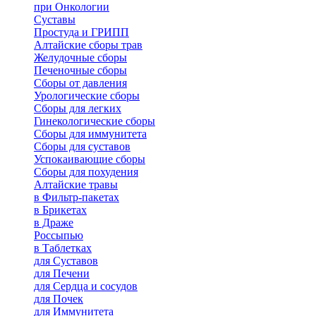
при Онкологии
Суставы
Простуда и ГРИПП
Алтайские сборы трав
Желудочные сборы
Печеночные сборы
Сборы от давления
Урологические сборы
Сборы для легких
Гинекологические сборы
Сборы для иммунитета
Сборы для суставов
Успокаивающие сборы
Сборы для похудения
Алтайские травы
в Фильтр-пакетах
в Брикетах
в Драже
Россыпью
в Таблетках
для Cуставов
для Печени
для Сердца и сосудов
для Почек
для Иммунитета