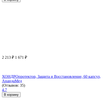
2 213
₽
1 671
₽
ХОНДРОпротектор, Защита и Восстановление, 60 капсул,
АнандаМед
(Отзывов: 35)
4.7
В корзину