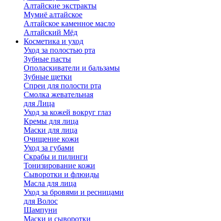
Алтайские экстракты
Мумиё алтайское
Алтайское каменное масло
Алтайский Мёд
Косметика и уход
Уход за полостью рта
Зубные пасты
Ополаскиватели и бальзамы
Зубные щетки
Спреи для полости рта
Смолка жевательная
для Лица
Уход за кожей вокруг глаз
Кремы для лица
Маски для лица
Очищение кожи
Уход за губами
Скрабы и пилинги
Тонизирование кожи
Сыворотки и флюиды
Масла для лица
Уход за бровями и ресницами
для Волос
Шампуни
Маски и сыворотки