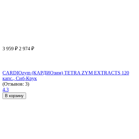
3 959
₽
2 974
₽
CARDIOzym (КАРДИОзим) TETRA ZYM EXTRACTS 120
капс., Сиб-Крук
(Отзывов: 3)
4.3
В корзину