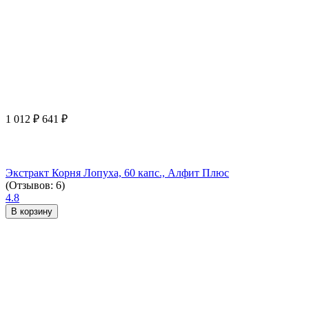
1 012
₽
641
₽
Экстракт Корня Лопуха, 60 капс., Алфит Плюс
(Отзывов: 6)
4.8
В корзину