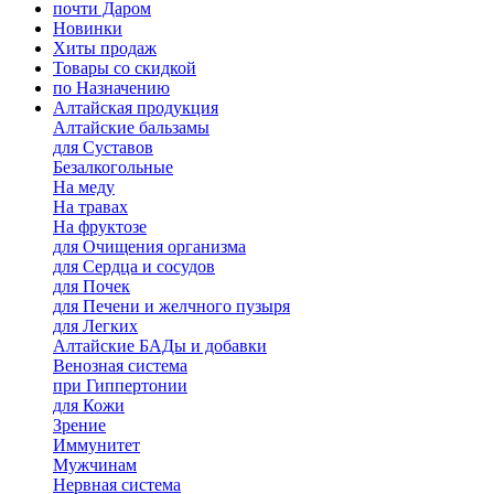
почти Даром
Новинки
Хиты продаж
Товары со скидкой
по Назначению
Алтайская продукция
Алтайские бальзамы
для Суставов
Безалкогольные
На меду
На травах
На фруктозе
для Очищения организма
для Сердца и сосудов
для Почек
для Печени и желчного пузыря
для Легких
Алтайские БАДы и добавки
Венозная система
при Гиппертонии
для Кожи
Зрение
Иммунитет
Мужчинам
Нервная система