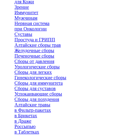
для Кожи
Зрение
Иммунитет
Мужчинам
Нервная система
при Онкологии
Суставы
Простуда и ГРИПП
Алтайские сборы трав
Желудочные сборы
Печеночные сборы
Сборы от давления
Урологические сборы
Сборы для легких
Гинекологические сборы
Сборы для иммунитета
Сборы для суставов
Успокаивающие сборы
Сборы для похудения
Алтайские травы
в Фильтр-пакетах
в Брикетах
в Драже
Россыпью
в Таблетках