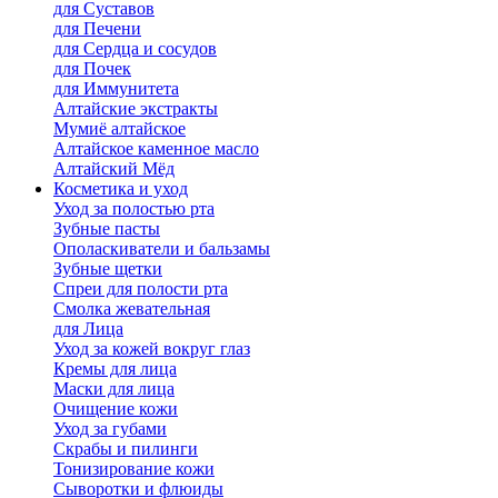
для Cуставов
для Печени
для Сердца и сосудов
для Почек
для Иммунитета
Алтайские экстракты
Мумиё алтайское
Алтайское каменное масло
Алтайский Мёд
Косметика и уход
Уход за полостью рта
Зубные пасты
Ополаскиватели и бальзамы
Зубные щетки
Спреи для полости рта
Смолка жевательная
для Лица
Уход за кожей вокруг глаз
Кремы для лица
Маски для лица
Очищение кожи
Уход за губами
Скрабы и пилинги
Тонизирование кожи
Сыворотки и флюиды