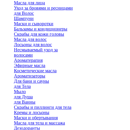
Масла для лица
Уход за бровями и ресницами
для Волос
Шампуни
Маски и сыворотки
Бальзамы и кондиционеры
Скрабы для кожи головы
Масла для волос
Лосьоны для волос
Несмываемый уход за
волосами
Ароматерапия
Эфирные масла
Косметические масла
Ароматизаторы
Для бани и сауны
для Тела
Мыло
для Душа
для Ванны
Скрабы и пиллинги для тела
Кремы и лосьоны
Маски и обертывания
Масла для тела и массажа
Дезодоранты