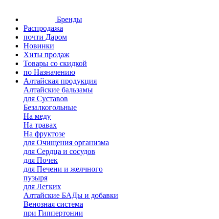
Бренды
Распродажа
почти Даром
Новинки
Хиты продаж
Товары со скидкой
по Назначению
Алтайская продукция
Алтайские бальзамы
для Суставов
Безалкогольные
На меду
На травах
На фруктозе
для Очищения организма
для Сердца и сосудов
для Почек
для Печени и желчного
пузыря
для Легких
Алтайские БАДы и добавки
Венозная система
при Гиппертонии