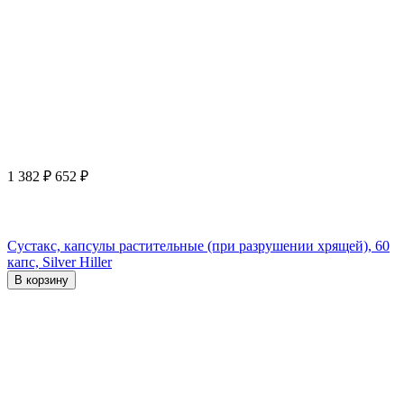
1 382
₽
652
₽
Сустакс, капсулы растительные (при разрушении хрящей), 60
капс, Silver Hiller
В корзину