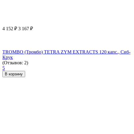
4 152
₽
3 167
₽
TROMBO (Тромбо) TETRA ZYM EXTRACTS 120 капс., Сиб-
Крук
(Отзывов: 2)
5
В корзину