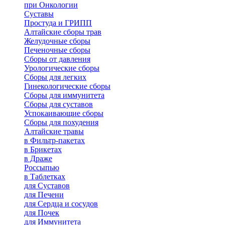
при Онкологии
Суставы
Простуда и ГРИПП
Алтайские сборы трав
Желудочные сборы
Печеночные сборы
Сборы от давления
Урологические сборы
Сборы для легких
Гинекологические сборы
Сборы для иммунитета
Сборы для суставов
Успокаивающие сборы
Сборы для похудения
Алтайские травы
в Фильтр-пакетах
в Брикетах
в Драже
Россыпью
в Таблетках
для Cуставов
для Печени
для Сердца и сосудов
для Почек
для Иммунитета