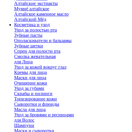
Алтайские экстракты
Мумиё алтайское
Алтайское каменное масло
Алтайский Мёд
Косметика и уход
Уход за полостью рта
Зубные пасты
Ополаскиватели и бальзамы
Зубные щетки
Спреи для полости рта
Смолка жевательная
для Лица
Уход за кожей вокруг глаз
Кремы для лица
Маски для лица
Очищение кожи
Уход за губами
Скрабы и пилинги
Тонизирование кожи
Сыворотки и флюиды
Масла для лица
Уход за бровями и ресницами
для Волос
Шампуни
Маски и сыворотки