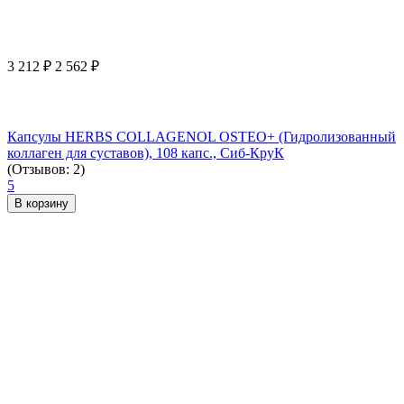
3 212
₽
2 562
₽
Капсулы HERBS COLLAGENOL OSTEO+ (Гидролизованный
коллаген для суставов), 108 капс., Сиб-КруК
(Отзывов: 2)
5
В корзину