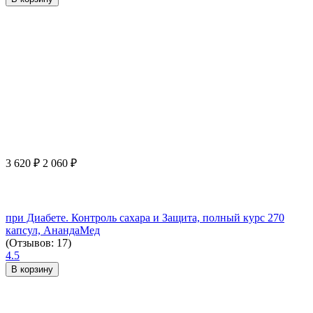
3 620
₽
2 060
₽
при Диабете. Контроль сахара и Защита, полный курс 270
капсул, АнандаМед
(Отзывов: 17)
4.5
В корзину