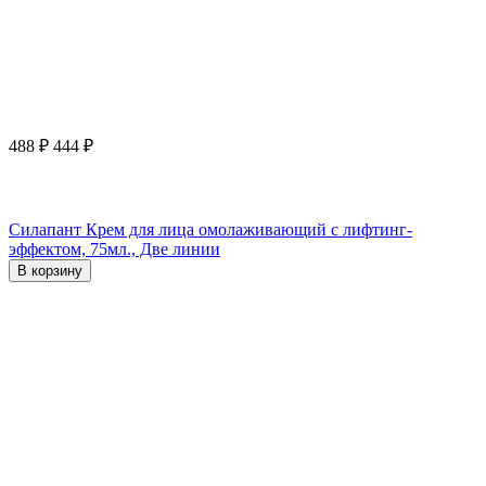
488
₽
444
₽
Силапант Крем для лица омолаживающий с лифтинг-
эффектом, 75мл., Две линии
В корзину