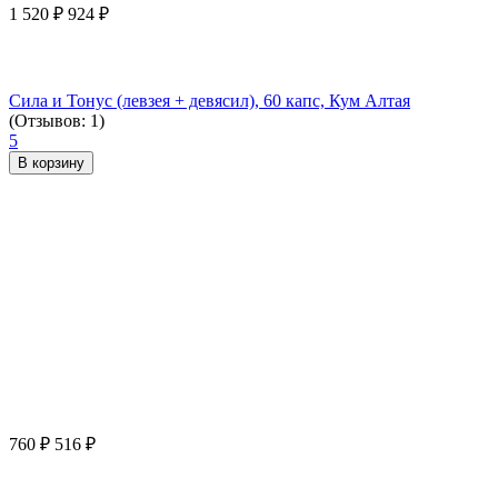
1 520
₽
924
₽
Сила и Тонус (левзея + девясил), 60 капс, Кум Алтая
(Отзывов: 1)
5
В корзину
760
₽
516
₽