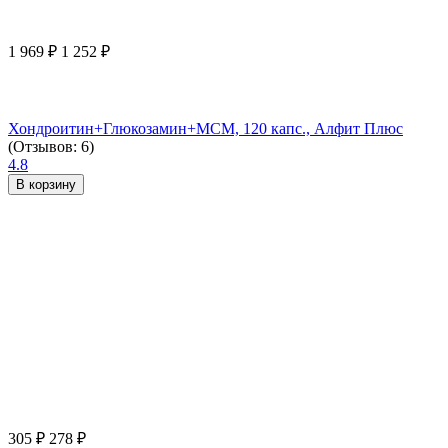
1 969
₽
1 252
₽
Хондроитин+Глюкозамин+МСМ, 120 капс., Алфит Плюс
(Отзывов: 6)
4.8
В корзину
305
₽
278
₽