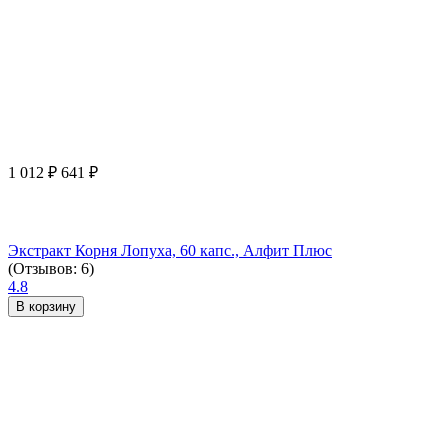
1 012
₽
641
₽
Экстракт Корня Лопуха, 60 капс., Алфит Плюс
(Отзывов: 6)
4.8
В корзину