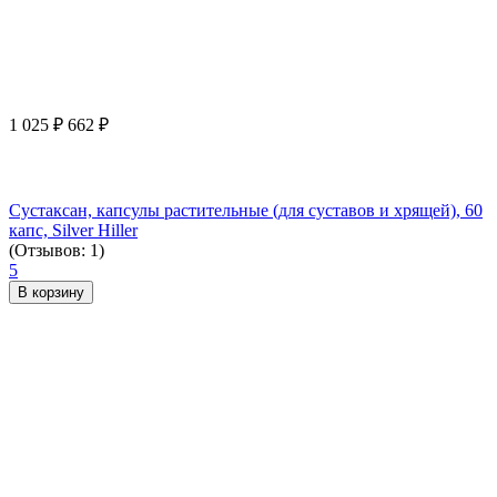
1 025
₽
662
₽
Сустаксан, капсулы растительные (для суставов и хрящей), 60
капс, Silver Hiller
(Отзывов: 1)
5
В корзину