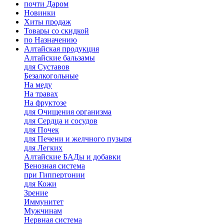
почти Даром
Новинки
Хиты продаж
Товары со скидкой
по Назначению
Алтайская продукция
Алтайские бальзамы
для Суставов
Безалкогольные
На меду
На травах
На фруктозе
для Очищения организма
для Сердца и сосудов
для Почек
для Печени и желчного пузыря
для Легких
Алтайские БАДы и добавки
Венозная система
при Гиппертонии
для Кожи
Зрение
Иммунитет
Мужчинам
Нервная система