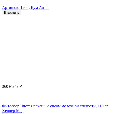
Артишок, 120 г, Кум Алтая
В корзину
360
₽
343
₽
Фитосбор Чистая печень, с овсом молочной спелости, 110 гр,
Хелпер Мед