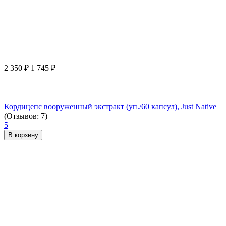
2 350
₽
1 745
₽
Кордицепс вооруженный экстракт (уп./60 капсул), Just Native
(Отзывов: 7)
5
В корзину