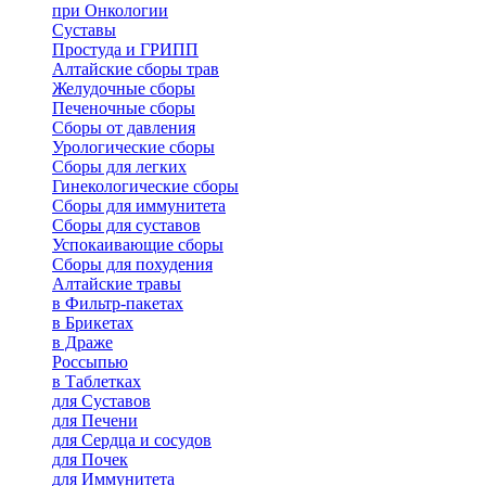
при Онкологии
Суставы
Простуда и ГРИПП
Алтайские сборы трав
Желудочные сборы
Печеночные сборы
Сборы от давления
Урологические сборы
Сборы для легких
Гинекологические сборы
Сборы для иммунитета
Сборы для суставов
Успокаивающие сборы
Сборы для похудения
Алтайские травы
в Фильтр-пакетах
в Брикетах
в Драже
Россыпью
в Таблетках
для Cуставов
для Печени
для Сердца и сосудов
для Почек
для Иммунитета