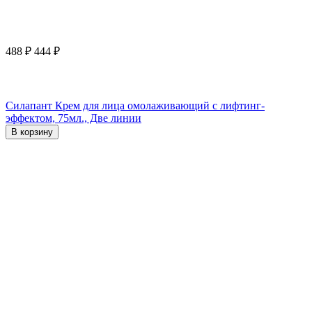
488
₽
444
₽
Силапант Крем для лица омолаживающий с лифтинг-
эффектом, 75мл., Две линии
В корзину