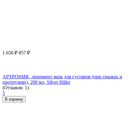
1 650
₽
857
₽
АРТРОНИК, линимент мазь для суставов (при грыжах и
протрузиях), 200 мл, Silver Hiller
(Отзывов: 1)
5
В корзину