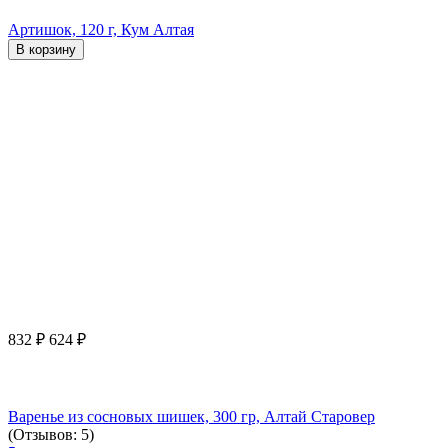
Артишок, 120 г, Кум Алтая
В корзину
832
₽
624
₽
Варенье из сосновых шишек, 300 гр, Алтай Старовер
(Отзывов: 5)