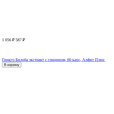
1 056
₽
587
₽
Гинкго Билоба экстракт с глицином, 60 капс, Алфит Плюс
В корзину