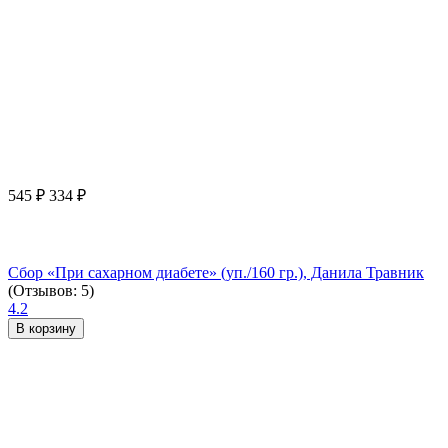
545
₽
334
₽
Сбор «При сахарном диабете» (уп./160 гр.), Данила Травник
(Отзывов: 5)
4.2
В корзину