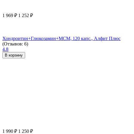
1 969
₽
1 252
₽
Хондроитин+Глюкозамин+МСМ, 120 капс., Алфит Плюс
(Отзывов: 6)
4.8
В корзину
1 990
₽
1 250
₽