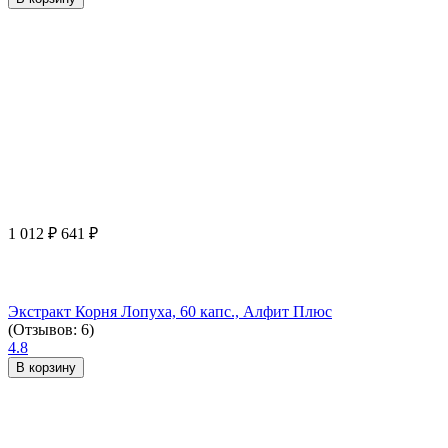
1 012
₽
641
₽
Экстракт Корня Лопуха, 60 капс., Алфит Плюс
(Отзывов: 6)
4.8
В корзину