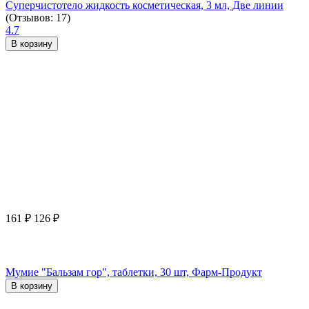
Суперчистотело жидкость косметическая, 3 мл, Две линии
(Отзывов: 17)
4.7
В корзину
161
₽
126
₽
Мумие "Бальзам гор", таблетки, 30 шт, Фарм-Продукт
В корзину