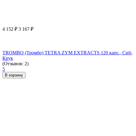
4 152
₽
3 167
₽
TROMBO (Тромбо) TETRA ZYM EXTRACTS 120 капс., Сиб-
Крук
(Отзывов: 2)
5
В корзину