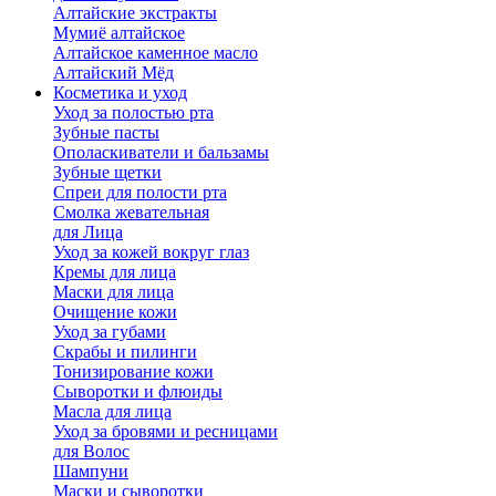
Алтайские экстракты
Мумиё алтайское
Алтайское каменное масло
Алтайский Мёд
Косметика и уход
Уход за полостью рта
Зубные пасты
Ополаскиватели и бальзамы
Зубные щетки
Спреи для полости рта
Смолка жевательная
для Лица
Уход за кожей вокруг глаз
Кремы для лица
Маски для лица
Очищение кожи
Уход за губами
Скрабы и пилинги
Тонизирование кожи
Сыворотки и флюиды
Масла для лица
Уход за бровями и ресницами
для Волос
Шампуни
Маски и сыворотки