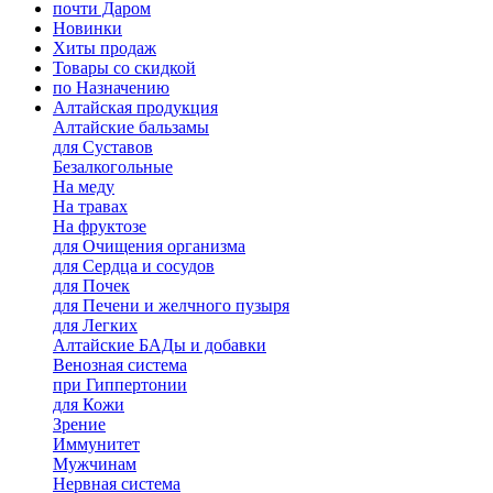
почти Даром
Новинки
Хиты продаж
Товары со скидкой
по Назначению
Алтайская продукция
Алтайские бальзамы
для Суставов
Безалкогольные
На меду
На травах
На фруктозе
для Очищения организма
для Сердца и сосудов
для Почек
для Печени и желчного пузыря
для Легких
Алтайские БАДы и добавки
Венозная система
при Гиппертонии
для Кожи
Зрение
Иммунитет
Мужчинам
Нервная система