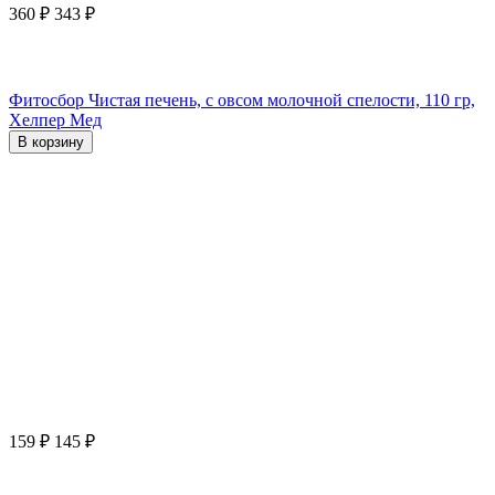
360
₽
343
₽
Фитосбор Чистая печень, с овсом молочной спелости, 110 гр,
Хелпер Мед
В корзину
159
₽
145
₽