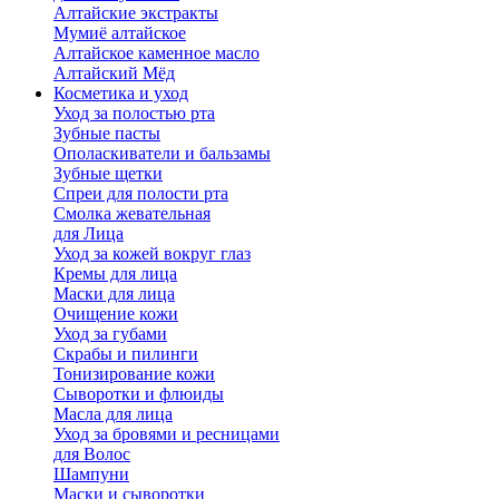
Алтайские экстракты
Мумиё алтайское
Алтайское каменное масло
Алтайский Мёд
Косметика и уход
Уход за полостью рта
Зубные пасты
Ополаскиватели и бальзамы
Зубные щетки
Спреи для полости рта
Смолка жевательная
для Лица
Уход за кожей вокруг глаз
Кремы для лица
Маски для лица
Очищение кожи
Уход за губами
Скрабы и пилинги
Тонизирование кожи
Сыворотки и флюиды
Масла для лица
Уход за бровями и ресницами
для Волос
Шампуни
Маски и сыворотки