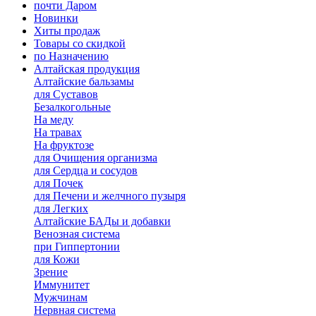
почти Даром
Новинки
Хиты продаж
Товары со скидкой
по Назначению
Алтайская продукция
Алтайские бальзамы
для Суставов
Безалкогольные
На меду
На травах
На фруктозе
для Очищения организма
для Сердца и сосудов
для Почек
для Печени и желчного пузыря
для Легких
Алтайские БАДы и добавки
Венозная система
при Гиппертонии
для Кожи
Зрение
Иммунитет
Мужчинам
Нервная система