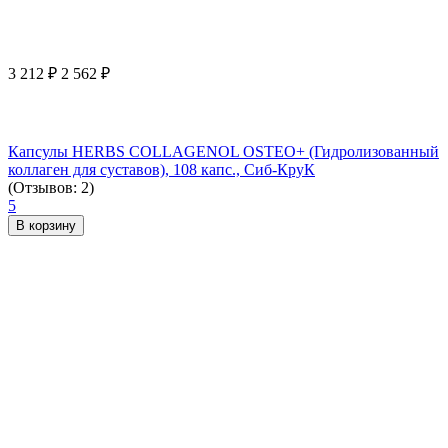
3 212
₽
2 562
₽
Капсулы HERBS COLLAGENOL OSTEO+ (Гидролизованный
коллаген для суставов), 108 капс., Сиб-КруК
(Отзывов: 2)
5
В корзину