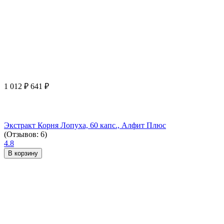
1 012
₽
641
₽
Экстракт Корня Лопуха, 60 капс., Алфит Плюс
(Отзывов: 6)
4.8
В корзину