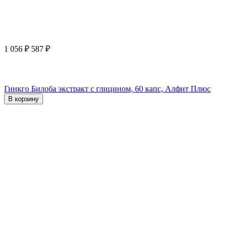
1 056
₽
587
₽
Гинкго Билоба экстракт с глицином, 60 капс, Алфит Плюс
В корзину