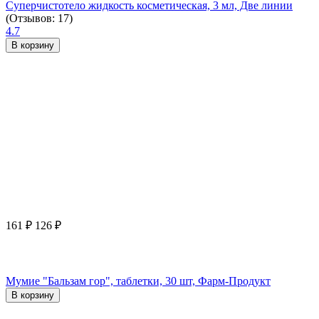
Суперчистотело жидкость косметическая, 3 мл, Две линии
(Отзывов: 17)
4.7
В корзину
161
₽
126
₽
Мумие "Бальзам гор", таблетки, 30 шт, Фарм-Продукт
В корзину