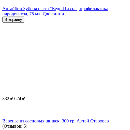
Алтайбио Зубная паста "Кедр-Пихта", профилактика
пародонтоза, 75 мл, Две линии
В корзину
832
₽
624
₽
Варенье из сосновых шишек, 300 гр, Алтай Старовер
(Отзывов: 5)