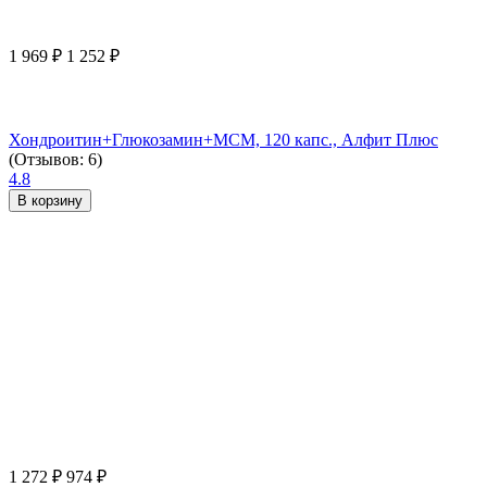
1 969
₽
1 252
₽
Хондроитин+Глюкозамин+МСМ, 120 капс., Алфит Плюс
(Отзывов: 6)
4.8
В корзину
1 272
₽
974
₽