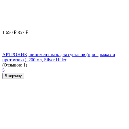
1 650
₽
857
₽
АРТРОНИК, линимент мазь для суставов (при грыжах и
протрузиях), 200 мл, Silver Hiller
(Отзывов: 1)
5
В корзину