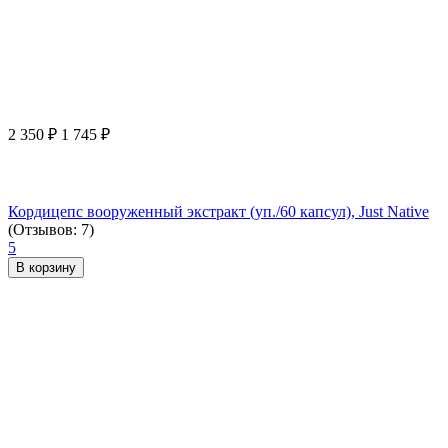
2 350
₽
1 745
₽
Кордицепс вооруженный экстракт (уп./60 капсул), Just Native
(Отзывов: 7)
5
В корзину