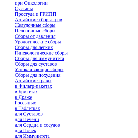
при Онкологии
Суставы
Простуда и ГРИПП
Алтайские сборы трав
Желудочные сборы
Печеночные сборы
Сборы от давления
Урологические сборы
Сборы для легких
Гинекологические сборы
Сборы для иммунитета
Сборы для суставов
Успокаивающие сборы
Сборы для похудения
Алтайские травы
в Фильтр-пакетах
в Брикетах
в Драже
Россыпью
в Таблетках
для Cуставов
для Печени
для Сердца и сосудов
для Почек
для Иммунитета