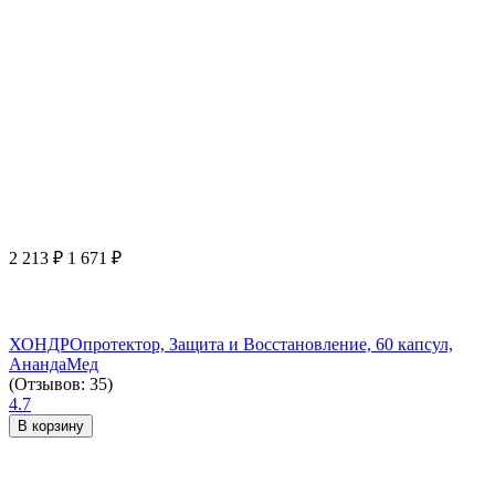
2 213
₽
1 671
₽
ХОНДРОпротектор, Защита и Восстановление, 60 капсул,
АнандаМед
(Отзывов: 35)
4.7
В корзину