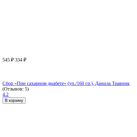
545
₽
334
₽
Сбор «При сахарном диабете» (уп./160 гр.), Данила Травник
(Отзывов: 5)
4.2
В корзину