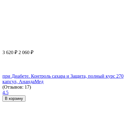
3 620
₽
2 060
₽
при Диабете. Контроль сахара и Защита, полный курс 270
капсул, АнандаМед
(Отзывов: 17)
4.5
В корзину