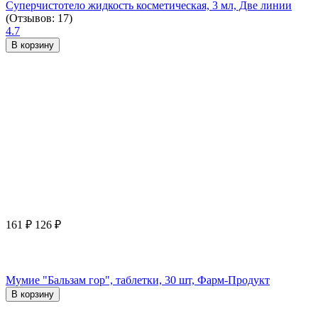
Суперчистотело жидкость косметическая, 3 мл, Две линии
(Отзывов: 17)
4.7
В корзину
161
₽
126
₽
Мумие "Бальзам гор", таблетки, 30 шт, Фарм-Продукт
В корзину