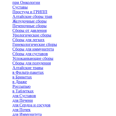
при Онкологии
Суставы
Простуда и ГРИПП
Алтайские сборы трав
Желудочные сборы
Печеночные сборы
Сборы от давления
Урологические сборы
Сборы для легких
Гинекологические сборы
Сборы для иммунитета
Сборы для суставов
Успокаивающие сборы
Сборы для похудения
Алтайские травы
в Фильтр-пакетах
в Брикетах
в Драже
Россыпью
в Таблетках
для Cуставов
для Печени
для Сердца и сосудов
для Почек
для Иммунитета