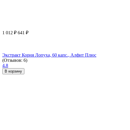
1 012
₽
641
₽
Экстракт Корня Лопуха, 60 капс., Алфит Плюс
(Отзывов: 6)
4.8
В корзину