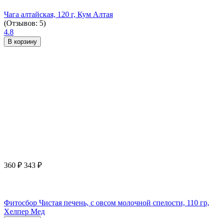
Чага алтайская, 120 г, Кум Алтая
(Отзывов: 5)
4.8
В корзину
360
₽
343
₽
Фитосбор Чистая печень, с овсом молочной спелости, 110 гр,
Хелпер Мед