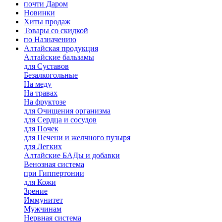
почти Даром
Новинки
Хиты продаж
Товары со скидкой
по Назначению
Алтайская продукция
Алтайские бальзамы
для Суставов
Безалкогольные
На меду
На травах
На фруктозе
для Очищения организма
для Сердца и сосудов
для Почек
для Печени и желчного пузыря
для Легких
Алтайские БАДы и добавки
Венозная система
при Гиппертонии
для Кожи
Зрение
Иммунитет
Мужчинам
Нервная система