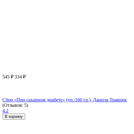
545
₽
334
₽
Сбор «При сахарном диабете» (уп./160 гр.), Данила Травник
(Отзывов: 5)
4.2
В корзину