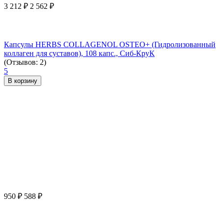
3 212
₽
2 562
₽
Капсулы HERBS COLLAGENOL OSTEO+ (Гидролизованный
коллаген для суставов), 108 капс., Сиб-КруК
(Отзывов: 2)
5
В корзину
950
₽
588
₽