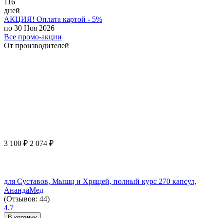
116
дней
АКЦИЯ! Оплата картой - 5%
по 30 Ноя 2026
Все промо-акции
От производителей
3 100
₽
2 074
₽
для Суставов, Мышц и Хрящей, полный курс 270 капсул,
АнандаМед
(Отзывов: 44)
4.7
В корзину