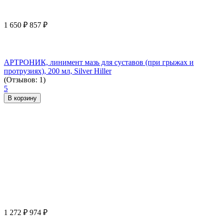
1 650
₽
857
₽
АРТРОНИК, линимент мазь для суставов (при грыжах и
протрузиях), 200 мл, Silver Hiller
(Отзывов: 1)
5
В корзину
1 272
₽
974
₽