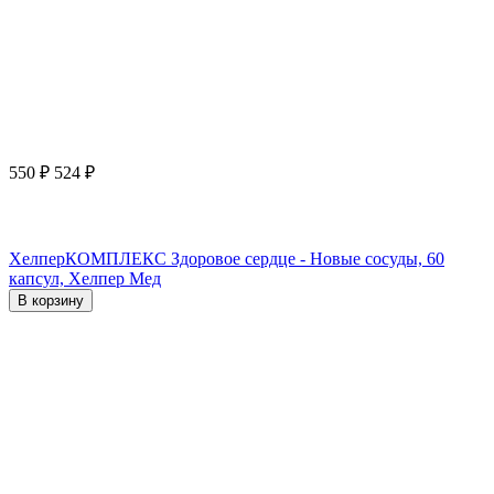
550
₽
524
₽
ХелперКОМПЛЕКС Здоровое сердце - Новые сосуды, 60
капсул, Хелпер Мед
В корзину