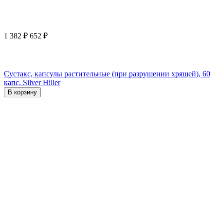
1 382
₽
652
₽
Сустакс, капсулы растительные (при разрушении хрящей), 60
капс, Silver Hiller
В корзину