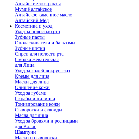
Алтайские экстракты
Мумиё алтайское
Алтайское каменное масло
Алтайский Мёд
Косметика и уход
Уход за полостью рта
Зубные пасты
Ополаскиватели и бальзамы
Зубные щетки
Спреи для полости рта
Смолка жевательная
для Лица
Уход за кожей вокруг глаз
Кремы для лица
Маски для лица
Очищение кожи
Уход за губами
Скрабы и пилинги
Тонизирование кожи
Сыворотки и флюиды
Масла для лица
Уход за бровями и ресницами
для Волос
Шампуни
Маски и сыворотки