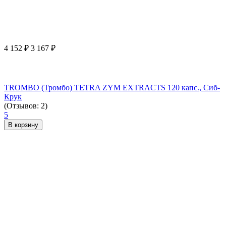
4 152
₽
3 167
₽
TROMBO (Тромбо) TETRA ZYM EXTRACTS 120 капс., Сиб-
Крук
(Отзывов: 2)
5
В корзину