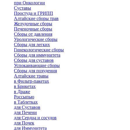
при Онкологии
Суставы
Простуда и ГРИПП
Алтайские сборы трав
Желудочные сборы
Печеночные сборы
Сборы от давления
Урологические сборы
Сборы для легких
Гинекологические сборы
Сборы для иммунитета
Сборы для суставов
Успокаивающие сборы
Сборы для похудения
Алтайские травы
в Фильтр-пакетах
в Брикетах
в Драже
Россыпью
в Таблетках
для Cуставов
для Печени
для Сердца и сосудов
для Почек
для Иммунитета