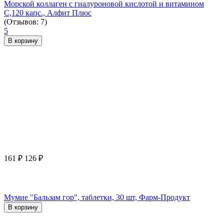
Морской коллаген с гиалуроновой кислотой и витамином
С,120 капс., Алфит Плюс
(Отзывов: 7)
5
В корзину
161
₽
126
₽
Мумие "Бальзам гор", таблетки, 30 шт, Фарм-Продукт
В корзину