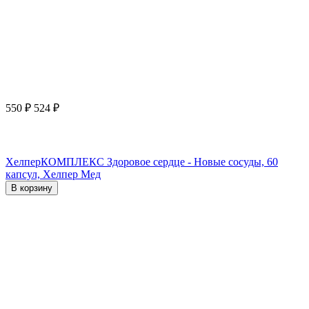
550
₽
524
₽
ХелперКОМПЛЕКС Здоровое сердце - Новые сосуды, 60
капсул, Хелпер Мед
В корзину