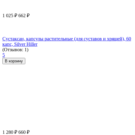
1 025
₽
662
₽
Сустаксан, капсулы растительные (для суставов и хрящей), 60
капс, Silver Hiller
(Отзывов: 1)
5
В корзину
1 280
₽
660
₽