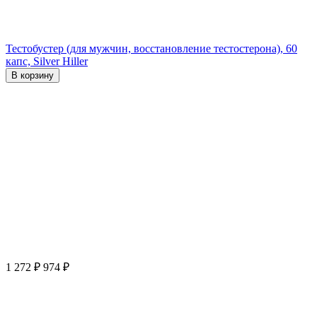
Тестобустер (для мужчин, восстановление тестостерона), 60
капс, Silver Hiller
В корзину
1 272
₽
974
₽