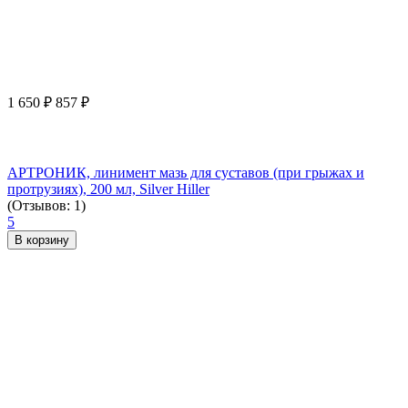
1 650
₽
857
₽
АРТРОНИК, линимент мазь для суставов (при грыжах и
протрузиях), 200 мл, Silver Hiller
(Отзывов: 1)
5
В корзину