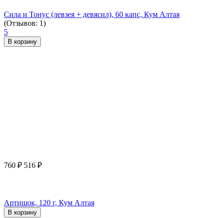
Сила и Тонус (левзея + девясил), 60 капс, Кум Алтая
(Отзывов: 1)
5
В корзину
760
₽
516
₽
Артишок, 120 г, Кум Алтая
В корзину