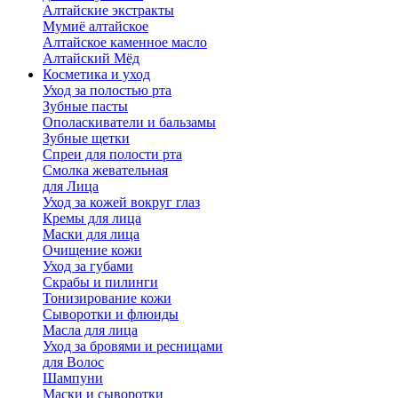
Алтайские экстракты
Мумиё алтайское
Алтайское каменное масло
Алтайский Мёд
Косметика и уход
Уход за полостью рта
Зубные пасты
Ополаскиватели и бальзамы
Зубные щетки
Спреи для полости рта
Смолка жевательная
для Лица
Уход за кожей вокруг глаз
Кремы для лица
Маски для лица
Очищение кожи
Уход за губами
Скрабы и пилинги
Тонизирование кожи
Сыворотки и флюиды
Масла для лица
Уход за бровями и ресницами
для Волос
Шампуни
Маски и сыворотки