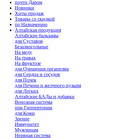
почти Даром
Новинки
Хиты продаж
Товары со скидкой
по Назначению
Алтайская продукция
Алтайские бальзамы
для Суставов
Безалкогольные
На меду
На травах
На фруктозе
для Очищения организма
для Сердца и сосудов
для Почек
для Печени и желчного пузыря
для Легких
Алтайские БАДы и добавки
Венозная система
при Гиппертонии
для Кожи
Зрение
Иммунитет
Мужчинам
Нервная система