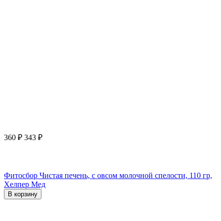
360
₽
343
₽
Фитосбор Чистая печень, с овсом молочной спелости, 110 гр,
Хелпер Мед
В корзину