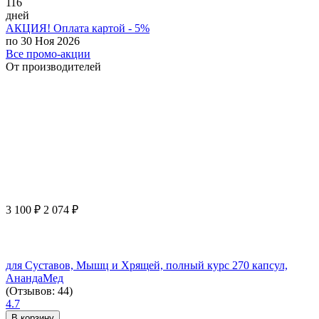
116
дней
АКЦИЯ! Оплата картой - 5%
по 30 Ноя 2026
Все промо-акции
От производителей
3 100
₽
2 074
₽
для Суставов, Мышц и Хрящей, полный курс 270 капсул,
АнандаМед
(Отзывов: 44)
4.7
В корзину