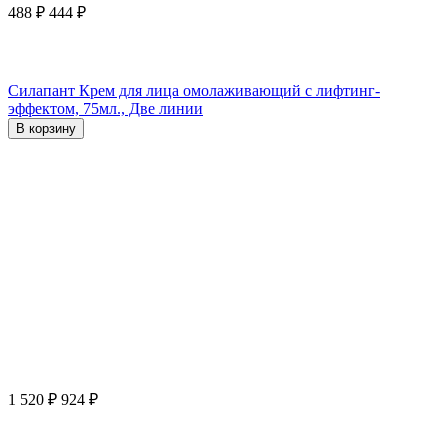
488
₽
444
₽
Силапант Крем для лица омолаживающий с лифтинг-
эффектом, 75мл., Две линии
В корзину
1 520
₽
924
₽