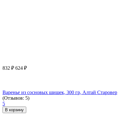
832
₽
624
₽
Варенье из сосновых шишек, 300 гр, Алтай Старовер
(Отзывов: 5)
5
В корзину