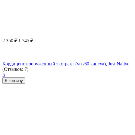
2 350
₽
1 745
₽
Кордицепс вооруженный экстракт (уп./60 капсул), Just Native
(Отзывов: 7)
5
В корзину