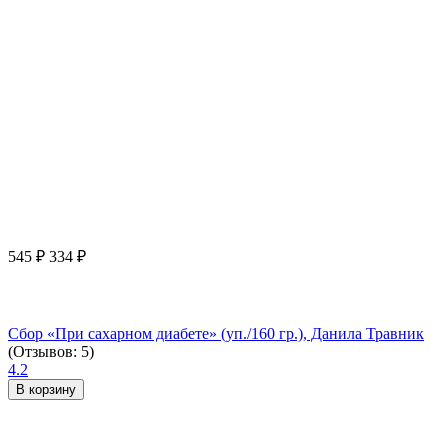
545
₽
334
₽
Сбор «При сахарном диабете» (уп./160 гр.), Данила Травник
(Отзывов: 5)
4.2
В корзину