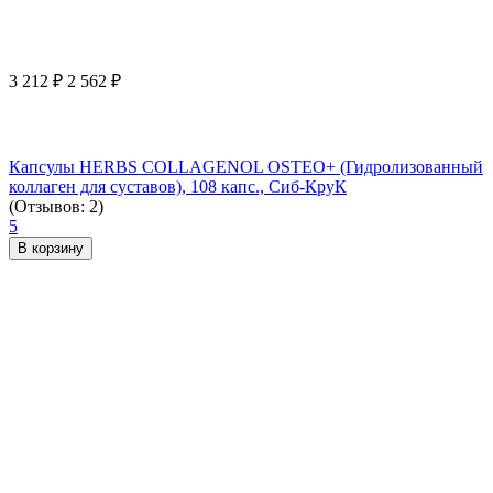
3 212
₽
2 562
₽
Капсулы HERBS COLLAGENOL OSTEO+ (Гидролизованный
коллаген для суставов), 108 капс., Сиб-КруК
(Отзывов: 2)
5
В корзину