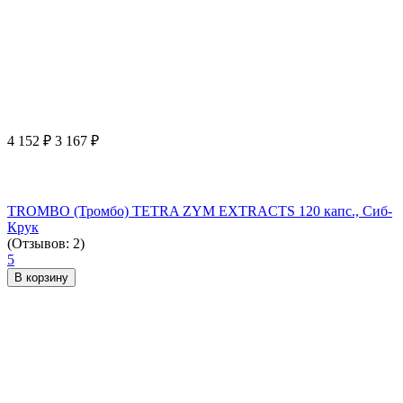
4 152
₽
3 167
₽
TROMBO (Тромбо) TETRA ZYM EXTRACTS 120 капс., Сиб-
Крук
(Отзывов: 2)
5
В корзину