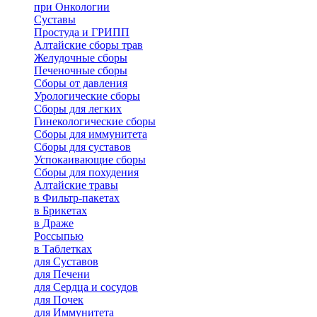
при Онкологии
Суставы
Простуда и ГРИПП
Алтайские сборы трав
Желудочные сборы
Печеночные сборы
Сборы от давления
Урологические сборы
Сборы для легких
Гинекологические сборы
Сборы для иммунитета
Сборы для суставов
Успокаивающие сборы
Сборы для похудения
Алтайские травы
в Фильтр-пакетах
в Брикетах
в Драже
Россыпью
в Таблетках
для Cуставов
для Печени
для Сердца и сосудов
для Почек
для Иммунитета