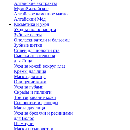
Алтайские экстракты
Мумиё алтайское
Алтайское каменное масло
Алтайский Мёд
Косметика и уход
Уход за полостью рта
Зубные пасты
Ополаскиватели и бальзамы
Зубные щетки
Спреи для полости рта
Смолка жевательная
для Лица
Уход за кожей вокруг глаз
Кремы для лица
Маски для лица
Очищение кожи
Уход за губами
Скрабы и пилинги
Тонизирование кожи
Сыворотки и флюиды
Масла для лица
Уход за бровями и ресницами
для Волос
Шампуни
Маски и сыворотки