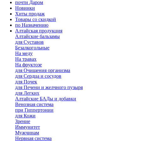
почти Даром
Новинки
Хиты продаж
Товары со скидкой
по Назначению
Алтайская продукция
Алтайские бальзамы
для Суставов
Безалкогольные
На меду
На травах
На фруктозе
для Очищения организма
для Сердца и сосудов
для Почек
для Печени и желчного пузыря
для Легких
Алтайские БАДы и добавки
Венозная система
при Гиппертонии
для Кожи
Зрение
Иммунитет
Мужчинам
Нервная система