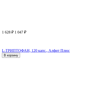
1 628
₽
1 047
₽
L-ТРИПТОФАН, 120 капс., Алфит Плюс
В корзину