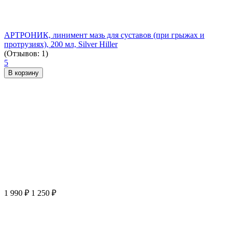
АРТРОНИК, линимент мазь для суставов (при грыжах и
протрузиях), 200 мл, Silver Hiller
(Отзывов: 1)
5
В корзину
1 990
₽
1 250
₽