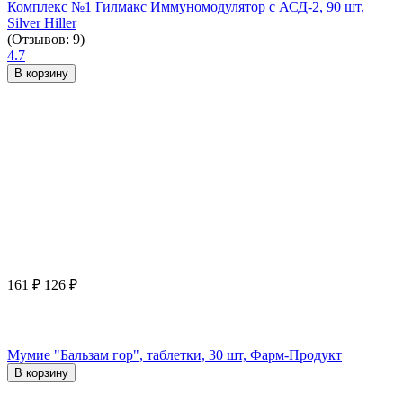
Комплекс №1 Гилмакс Иммуномодулятор с АСД-2, 90 шт,
Silver Hiller
(Отзывов: 9)
4.7
В корзину
161
₽
126
₽
Мумие "Бальзам гор", таблетки, 30 шт, Фарм-Продукт
В корзину