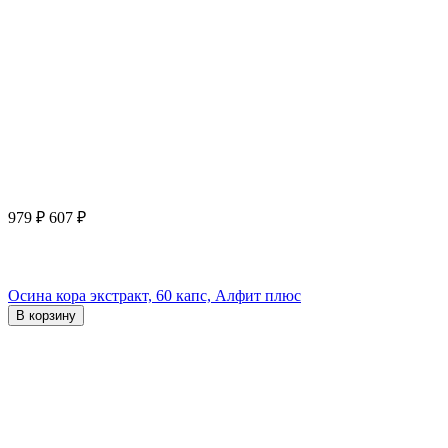
979
₽
607
₽
Осина кора экстракт, 60 капс, Алфит плюс
В корзину