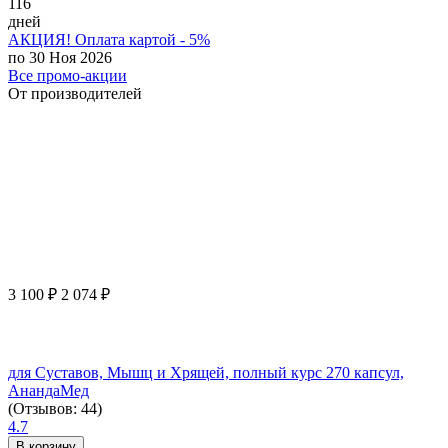
116
дней
АКЦИЯ! Оплата картой - 5%
по 30 Ноя 2026
Все промо-акции
От производителей
3 100
₽
2 074
₽
для Суставов, Мышц и Хрящей, полный курс 270 капсул,
АнандаМед
(Отзывов: 44)
4.7
В корзину