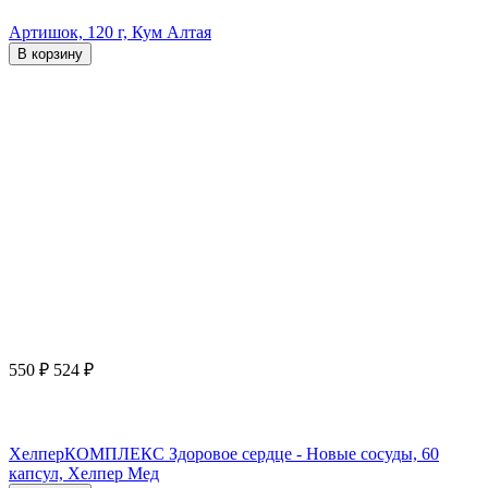
Артишок, 120 г, Кум Алтая
В корзину
550
₽
524
₽
ХелперКОМПЛЕКС Здоровое сердце - Новые сосуды, 60
капсул, Хелпер Мед