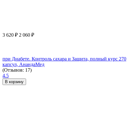
3 620
₽
2 060
₽
при Диабете. Контроль сахара и Защита, полный курс 270
капсул, АнандаМед
(Отзывов: 17)
4.5
В корзину