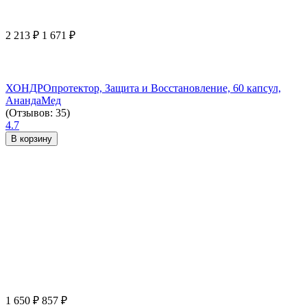
2 213
₽
1 671
₽
ХОНДРОпротектор, Защита и Восстановление, 60 капсул,
АнандаМед
(Отзывов: 35)
4.7
В корзину
1 650
₽
857
₽