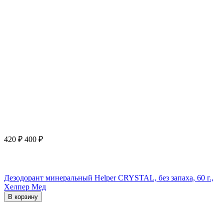
420
₽
400
₽
Дезодорант минеральный Helper CRYSTAL, без запаха, 60 г.,
Хелпер Мед
В корзину