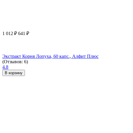
1 012
₽
641
₽
Экстракт Корня Лопуха, 60 капс., Алфит Плюс
(Отзывов: 6)
4.8
В корзину