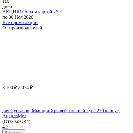
116
дней
АКЦИЯ! Оплата картой - 5%
по 30 Ноя 2026
Все промо-акции
От производителей
3 100
₽
2 074
₽
для Суставов, Мышц и Хрящей, полный курс 270 капсул,
АнандаМед
(Отзывов: 44)
4.7
В корзину