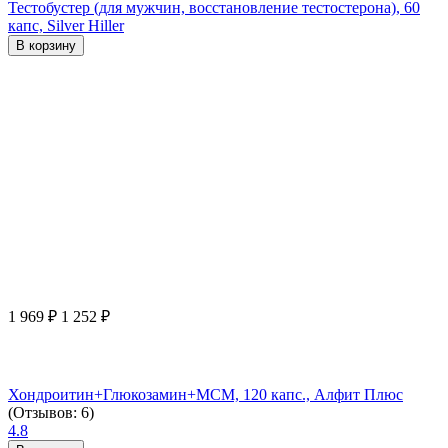
Тестобустер (для мужчин, восстановление тестостерона), 60
капс, Silver Hiller
В корзину
1 969
₽
1 252
₽
Хондроитин+Глюкозамин+МСМ, 120 капс., Алфит Плюс
(Отзывов: 6)
4.8