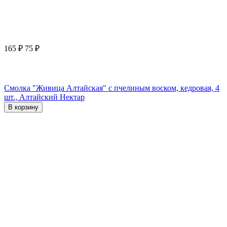
165
₽
75
₽
Смолка "Живица Алтайская" с пчелиным воском, кедровая, 4
шт., Алтайский Нектар
В корзину