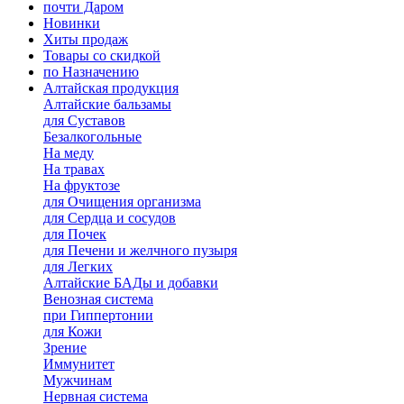
почти Даром
Новинки
Хиты продаж
Товары со скидкой
по Назначению
Алтайская продукция
Алтайские бальзамы
для Суставов
Безалкогольные
На меду
На травах
На фруктозе
для Очищения организма
для Сердца и сосудов
для Почек
для Печени и желчного пузыря
для Легких
Алтайские БАДы и добавки
Венозная система
при Гиппертонии
для Кожи
Зрение
Иммунитет
Мужчинам
Нервная система