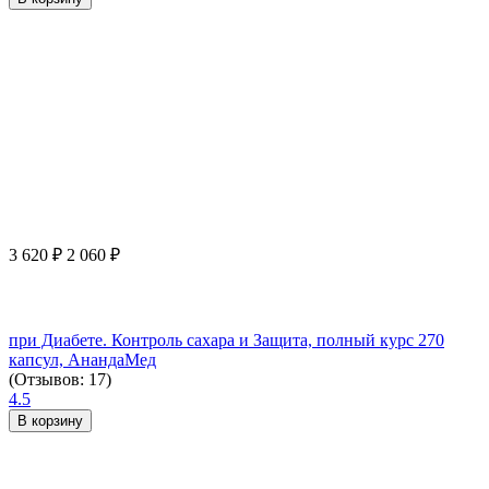
3 620
₽
2 060
₽
при Диабете. Контроль сахара и Защита, полный курс 270
капсул, АнандаМед
(Отзывов: 17)
4.5
В корзину