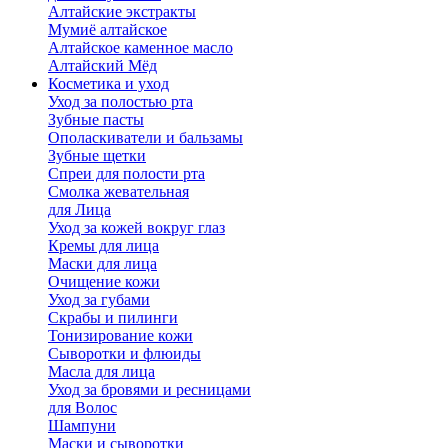
Алтайские экстракты
Мумиё алтайское
Алтайское каменное масло
Алтайский Мёд
Косметика и уход
Уход за полостью рта
Зубные пасты
Ополаскиватели и бальзамы
Зубные щетки
Спреи для полости рта
Смолка жевательная
для Лица
Уход за кожей вокруг глаз
Кремы для лица
Маски для лица
Очищение кожи
Уход за губами
Скрабы и пилинги
Тонизирование кожи
Сыворотки и флюиды
Масла для лица
Уход за бровями и ресницами
для Волос
Шампуни
Маски и сыворотки