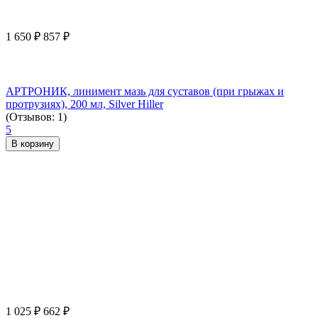
1 650
₽
857
₽
АРТРОНИК, линимент мазь для суставов (при грыжах и
протрузиях), 200 мл, Silver Hiller
(Отзывов: 1)
5
В корзину
1 025
₽
662
₽