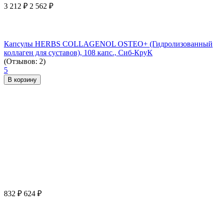
3 212
₽
2 562
₽
Капсулы HERBS COLLAGENOL OSTEO+ (Гидролизованный
коллаген для суставов), 108 капс., Сиб-КруК
(Отзывов: 2)
5
В корзину
832
₽
624
₽