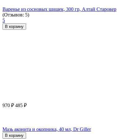
Варенье из сосновых шишек, 300 гр, Алтай Старовер
(Отзывов: 5)
5
В корзину
970
₽
485
₽
Мазь аконита и окопника, 40 мл, Dr Giller
В корзину