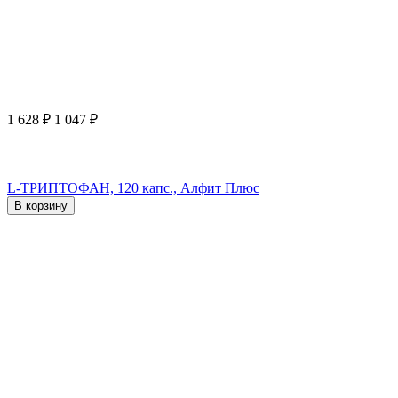
1 628
₽
1 047
₽
L-ТРИПТОФАН, 120 капс., Алфит Плюс
В корзину