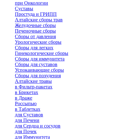
при Онкологии
Суставы
Простуда и ГРИПП
Алтайские сборы трав
Желудочные сборы
Печеночные сборы
Сборы от давления
Урологические сборы
Сборы для легких
Гинекологические сборы
Сборы для иммунитета
Сборы для суставов
Успокаивающие сборы
Сборы для похудения
Алтайские травы
в Фильтр-пакетах
в Брикетах
в Драже
Россыпью
в Таблетках
для Cуставов
для Печени
для Сердца и сосудов
для Почек
для Иммунитета