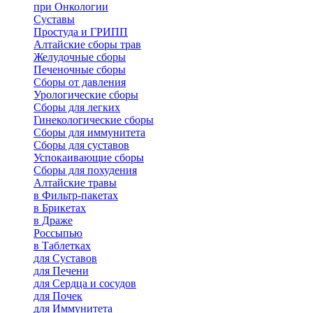
при Онкологии
Суставы
Простуда и ГРИПП
Алтайские сборы трав
Желудочные сборы
Печеночные сборы
Сборы от давления
Урологические сборы
Сборы для легких
Гинекологические сборы
Сборы для иммунитета
Сборы для суставов
Успокаивающие сборы
Сборы для похудения
Алтайские травы
в Фильтр-пакетах
в Брикетах
в Драже
Россыпью
в Таблетках
для Cуставов
для Печени
для Сердца и сосудов
для Почек
для Иммунитета