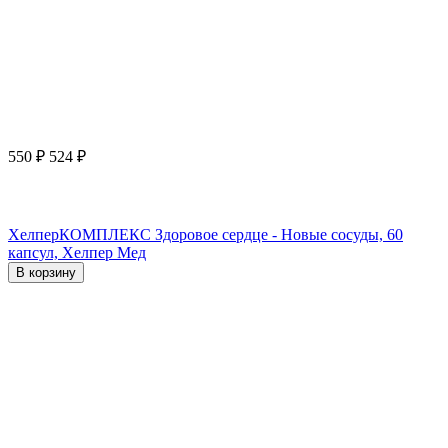
550
₽
524
₽
ХелперКОМПЛЕКС Здоровое сердце - Новые сосуды, 60
капсул, Хелпер Мед
В корзину