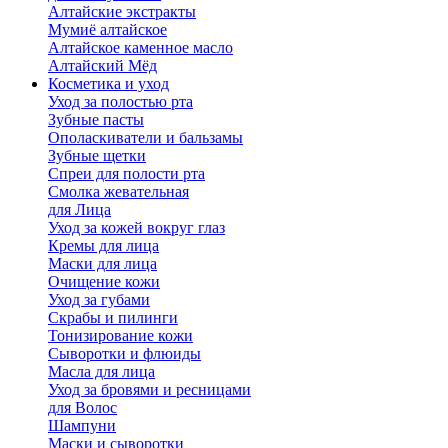
Алтайские экстракты
Мумиё алтайское
Алтайское каменное масло
Алтайский Мёд
Косметика и уход
Уход за полостью рта
Зубные пасты
Ополаскиватели и бальзамы
Зубные щетки
Спреи для полости рта
Смолка жевательная
для Лица
Уход за кожей вокруг глаз
Кремы для лица
Маски для лица
Очищение кожи
Уход за губами
Скрабы и пилинги
Тонизирование кожи
Сыворотки и флюиды
Масла для лица
Уход за бровями и ресницами
для Волос
Шампуни
Маски и сыворотки