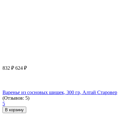
832
₽
624
₽
Варенье из сосновых шишек, 300 гр, Алтай Старовер
(Отзывов: 5)
5
В корзину