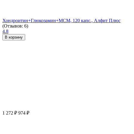
Хондроитин+Глюкозамин+МСМ, 120 капс., Алфит Плюс
(Отзывов: 6)
4.8
В корзину
1 272
₽
974
₽