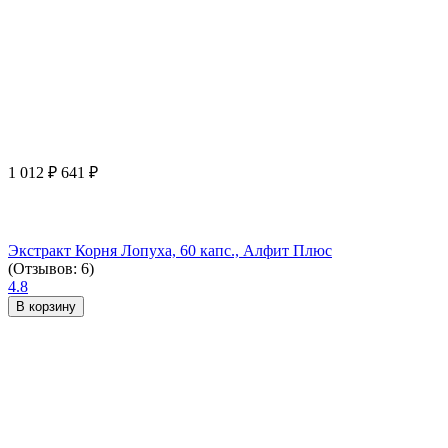
1 012
₽
641
₽
Экстракт Корня Лопуха, 60 капс., Алфит Плюс
(Отзывов: 6)
4.8
В корзину