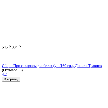
545
₽
334
₽
Сбор «При сахарном диабете» (уп./160 гр.), Данила Травник
(Отзывов: 5)
4.2
В корзину