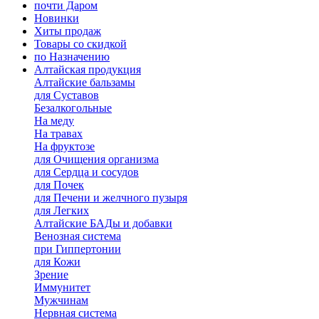
почти Даром
Новинки
Хиты продаж
Товары со скидкой
по Назначению
Алтайская продукция
Алтайские бальзамы
для Суставов
Безалкогольные
На меду
На травах
На фруктозе
для Очищения организма
для Сердца и сосудов
для Почек
для Печени и желчного пузыря
для Легких
Алтайские БАДы и добавки
Венозная система
при Гиппертонии
для Кожи
Зрение
Иммунитет
Мужчинам
Нервная система