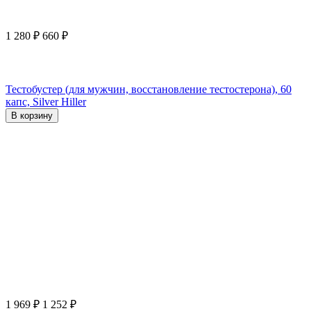
1 280
₽
660
₽
Тестобустер (для мужчин, восстановление тестостерона), 60
капс, Silver Hiller
В корзину
1 969
₽
1 252
₽