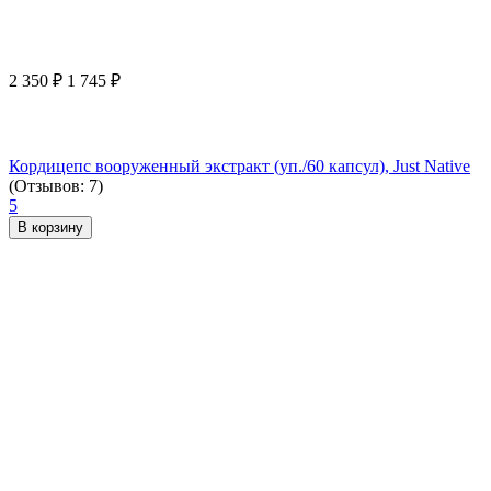
2 350
₽
1 745
₽
Кордицепс вооруженный экстракт (уп./60 капсул), Just Native
(Отзывов: 7)
5
В корзину