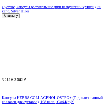
Сустакс, капсулы растительные (при разрушении хрящей), 60
капс, Silver Hiller
В корзину
3 212
₽
2 562
₽
Капсулы HERBS COLLAGENOL OSTEO+ (Гидролизованный
коллаген для суставов), 108 капс., Сиб-КруК