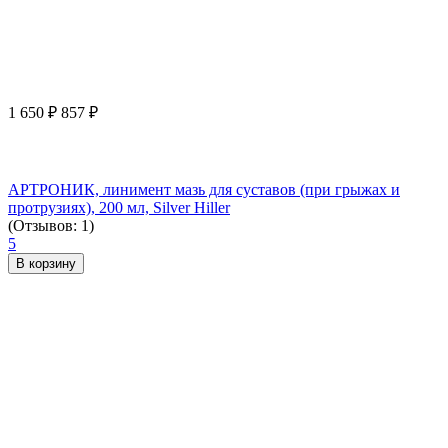
1 650
₽
857
₽
АРТРОНИК, линимент мазь для суставов (при грыжах и
протрузиях), 200 мл, Silver Hiller
(Отзывов: 1)
5
В корзину