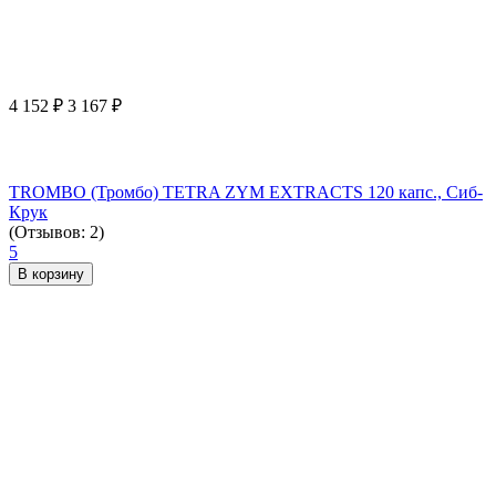
4 152
₽
3 167
₽
TROMBO (Тромбо) TETRA ZYM EXTRACTS 120 капс., Сиб-
Крук
(Отзывов: 2)
5
В корзину