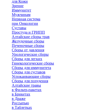
для Кожи
Зрение
Иммунитет
Мужчинам
Нервная система
при Онкологии
Суставы
Простуда и ГРИПП
Алтайские сборы трав
Желудочные сборы
Печеночные сборы
Сборы от давления
Урологические сборы
Сборы для легких
Гинекологические сборы
Сборы для иммунитета
Сборы для суставов
Успокаивающие сборы
Сборы для похудения
Алтайские травы
в Фильтр-пакетах
в Брикетах
в Драже
Россыпью
в Таблетках