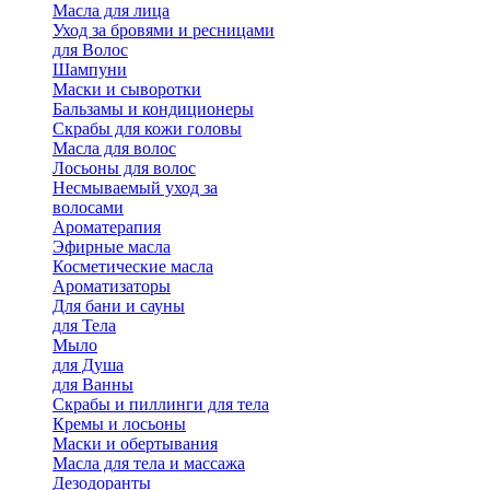
Масла для лица
Уход за бровями и ресницами
для Волос
Шампуни
Маски и сыворотки
Бальзамы и кондиционеры
Скрабы для кожи головы
Масла для волос
Лосьоны для волос
Несмываемый уход за
волосами
Ароматерапия
Эфирные масла
Косметические масла
Ароматизаторы
Для бани и сауны
для Тела
Мыло
для Душа
для Ванны
Скрабы и пиллинги для тела
Кремы и лосьоны
Маски и обертывания
Масла для тела и массажа
Дезодоранты