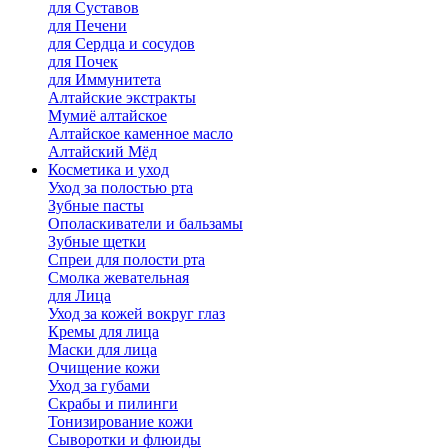
для Cуставов
для Печени
для Сердца и сосудов
для Почек
для Иммунитета
Алтайские экстракты
Мумиё алтайское
Алтайское каменное масло
Алтайский Мёд
Косметика и уход
Уход за полостью рта
Зубные пасты
Ополаскиватели и бальзамы
Зубные щетки
Спреи для полости рта
Смолка жевательная
для Лица
Уход за кожей вокруг глаз
Кремы для лица
Маски для лица
Очищение кожи
Уход за губами
Скрабы и пилинги
Тонизирование кожи
Сыворотки и флюиды