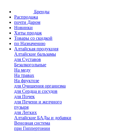
Бренды
Распродажа
почти Даром
Новинки
Хиты продаж
Товары со скидкой
по Назначению
Алтайская продукция
Алтайские бальзамы
для Суставов
Безалкогольные
На меду
На травах
На фруктозе
для Очищения организма
для Сердца и сосудов
для Почек
для Печени и желчного
пузыря
для Легких
Алтайские БАДы и добавки
Венозная система
при Гиппертонии