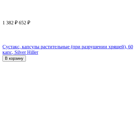
1 382
₽
652
₽
Сустакс, капсулы растительные (при разрушении хрящей), 60
капс, Silver Hiller
В корзину