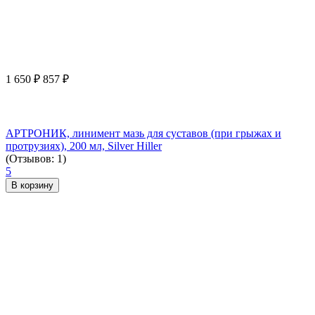
1 650
₽
857
₽
АРТРОНИК, линимент мазь для суставов (при грыжах и
протрузиях), 200 мл, Silver Hiller
(Отзывов: 1)
5
В корзину