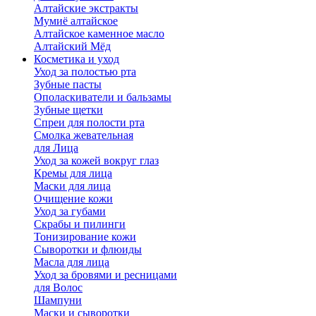
Алтайские экстракты
Мумиё алтайское
Алтайское каменное масло
Алтайский Мёд
Косметика и уход
Уход за полостью рта
Зубные пасты
Ополаскиватели и бальзамы
Зубные щетки
Спреи для полости рта
Смолка жевательная
для Лица
Уход за кожей вокруг глаз
Кремы для лица
Маски для лица
Очищение кожи
Уход за губами
Скрабы и пилинги
Тонизирование кожи
Сыворотки и флюиды
Масла для лица
Уход за бровями и ресницами
для Волос
Шампуни
Маски и сыворотки