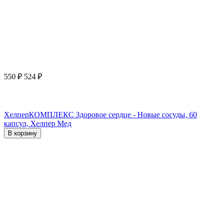
550
₽
524
₽
ХелперКОМПЛЕКС Здоровое сердце - Новые сосуды, 60
капсул, Хелпер Мед
В корзину