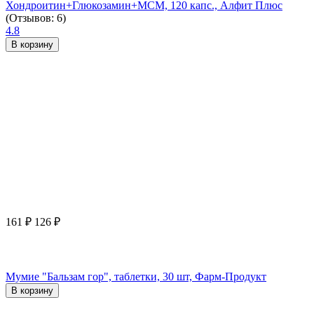
Хондроитин+Глюкозамин+МСМ, 120 капс., Алфит Плюс
(Отзывов: 6)
4.8
В корзину
161
₽
126
₽
Мумие "Бальзам гор", таблетки, 30 шт, Фарм-Продукт
В корзину