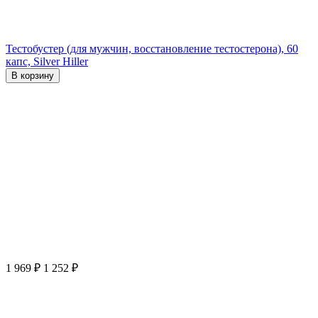
Тестобустер (для мужчин, восстановление тестостерона), 60
капс, Silver Hiller
В корзину
1 969
₽
1 252
₽