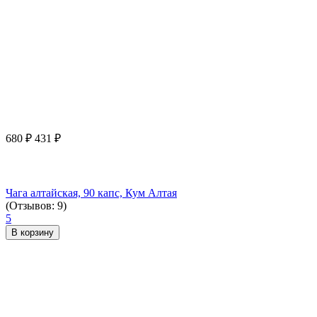
680
₽
431
₽
Чага алтайская, 90 капс, Кум Алтая
(Отзывов: 9)
5
В корзину