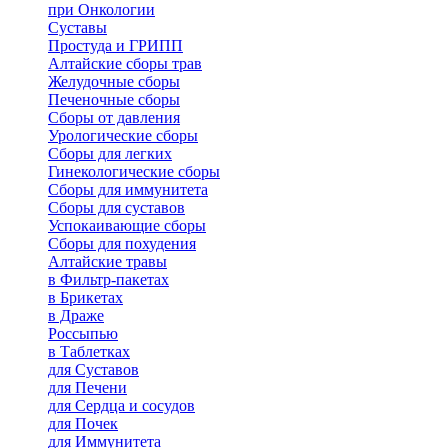
при Онкологии
Суставы
Простуда и ГРИПП
Алтайские сборы трав
Желудочные сборы
Печеночные сборы
Сборы от давления
Урологические сборы
Сборы для легких
Гинекологические сборы
Сборы для иммунитета
Сборы для суставов
Успокаивающие сборы
Сборы для похудения
Алтайские травы
в Фильтр-пакетах
в Брикетах
в Драже
Россыпью
в Таблетках
для Cуставов
для Печени
для Сердца и сосудов
для Почек
для Иммунитета