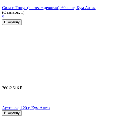
Сила и Тонус (левзея + девясил), 60 капс, Кум Алтая
(Отзывов: 1)
5
В корзину
760
₽
516
₽
Артишок, 120 г, Кум Алтая
В корзину