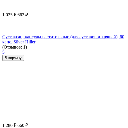
1 025
₽
662
₽
Сустаксан, капсулы растительные (для суставов и хрящей), 60
капс, Silver Hiller
(Отзывов: 1)
5
В корзину
1 280
₽
660
₽