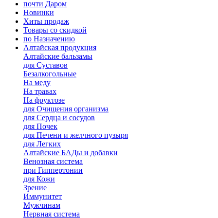
почти Даром
Новинки
Хиты продаж
Товары со скидкой
по Назначению
Алтайская продукция
Алтайские бальзамы
для Суставов
Безалкогольные
На меду
На травах
На фруктозе
для Очищения организма
для Сердца и сосудов
для Почек
для Печени и желчного пузыря
для Легких
Алтайские БАДы и добавки
Венозная система
при Гиппертонии
для Кожи
Зрение
Иммунитет
Мужчинам
Нервная система