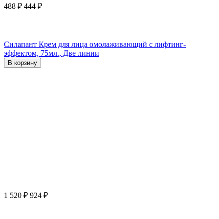
488
₽
444
₽
Силапант Крем для лица омолаживающий с лифтинг-
эффектом, 75мл., Две линии
В корзину
1 520
₽
924
₽