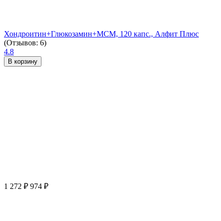
Хондроитин+Глюкозамин+МСМ, 120 капс., Алфит Плюс
(Отзывов: 6)
4.8
В корзину
1 272
₽
974
₽