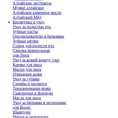
Алтайские экстракты
Мумиё алтайское
Алтайское каменное масло
Алтайский Мёд
Косметика и уход
Уход за полостью рта
Зубные пасты
Ополаскиватели и бальзамы
Зубные щетки
Спреи для полости рта
Смолка жевательная
для Лица
Уход за кожей вокруг глаз
Кремы для лица
Маски для лица
Очищение кожи
Уход за губами
Скрабы и пилинги
Тонизирование кожи
Сыворотки и флюиды
Масла для лица
Уход за бровями и ресницами
для Волос
Шампуни
Маски и сыворотки