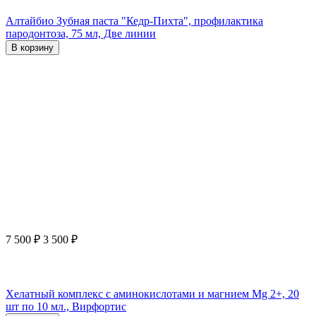
Алтайбио Зубная паста "Кедр-Пихта", профилактика
пародонтоза, 75 мл, Две линии
В корзину
7 500
₽
3 500
₽
Хелатный комплекс с аминокислотами и магнием Mg 2+, 20
шт по 10 мл., Вирфортис