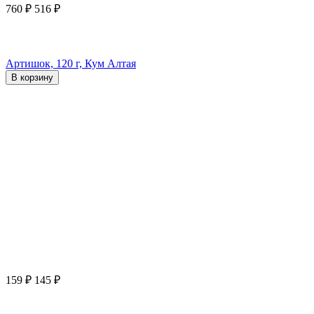
760
₽
516
₽
Артишок, 120 г, Кум Алтая
В корзину
159
₽
145
₽