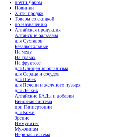
почти Даром
Новинки
Хиты продаж
Товары со скидкой
по Назначению
Алтайская продукция
Алтайские бальзамы
для Суставов
Безалкогольные
На меду
На травах
На фруктозе
для Очищения организма
для Сердца и сосудов
для Почек
для Печени и желчного пузыря
для Легких
Алтайские БАДы и добавки
Венозная система
при Гиппертонии
для Кожи
Зрение
Иммунитет
Мужчинам
Нервная система