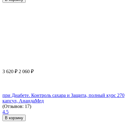
3 620
₽
2 060
₽
при Диабете. Контроль сахара и Защита, полный курс 270
капсул, АнандаМед
(Отзывов: 17)
4.5
В корзину