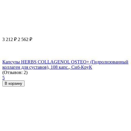
3 212
₽
2 562
₽
Капсулы HERBS COLLAGENOL OSTEO+ (Гидролизованный
коллаген для суставов), 108 капс., Сиб-КруК
(Отзывов: 2)
5
В корзину