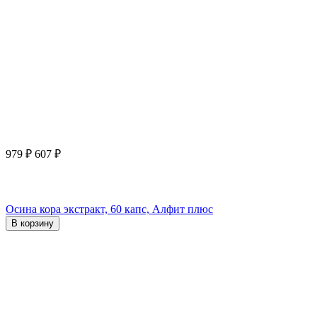
979
₽
607
₽
Осина кора экстракт, 60 капс, Алфит плюс
В корзину