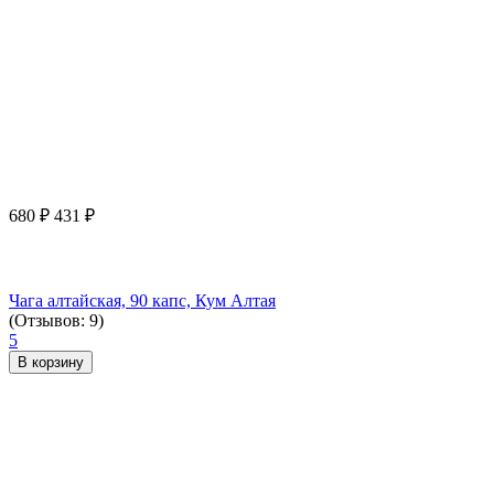
680
₽
431
₽
Чага алтайская, 90 капс, Кум Алтая
(Отзывов: 9)
5
В корзину