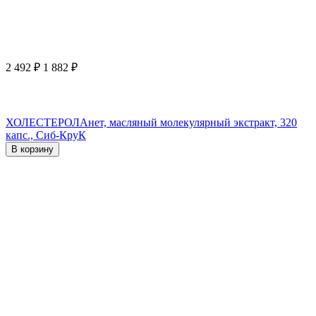
2 492
₽
1 882
₽
ХОЛЕСТЕРОЛАнет, масляный молекулярный экстракт, 320
капс., Сиб-КруК
В корзину