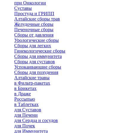
при Онкологии
Суставы
Простуда и ГРИПП
Алтайские сборы трав
Желудочные сборы
Печеночные сборы
Сборы от давления
Урологические сборы
Сборы для легких
Гинекологические сборы
Сборы для иммунитета
Сборы для суставов
Успокаивающие сборы
Сборы для похудения
Алтайские травы
в Фильтр-пакетах
в Брикетах
в Драже
Россыпью
в Таблетках
для Cуставов
для Печени
для Сердца и сосудов
для Почек
для Иммунитета