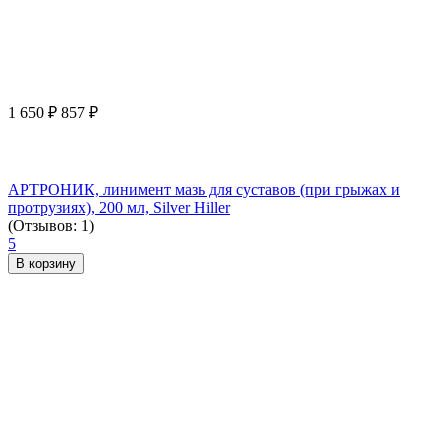
1 650
₽
857
₽
АРТРОНИК, линимент мазь для суставов (при грыжах и
протрузиях), 200 мл, Silver Hiller
(Отзывов: 1)
5
В корзину