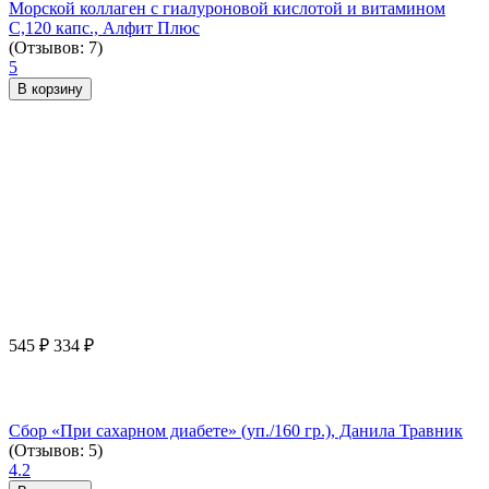
Морской коллаген с гиалуроновой кислотой и витамином
С,120 капс., Алфит Плюс
(Отзывов: 7)
5
В корзину
545
₽
334
₽
Сбор «При сахарном диабете» (уп./160 гр.), Данила Травник
(Отзывов: 5)
4.2