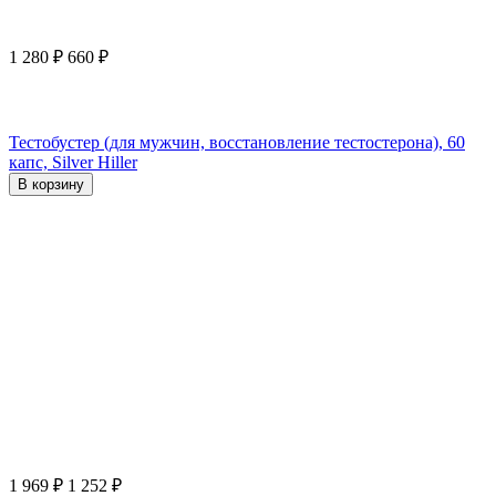
1 280
₽
660
₽
Тестобустер (для мужчин, восстановление тестостерона), 60
капс, Silver Hiller
В корзину
1 969
₽
1 252
₽