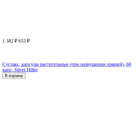
1 382
₽
652
₽
Сустакс, капсулы растительные (при разрушении хрящей), 60
капс, Silver Hiller
В корзину