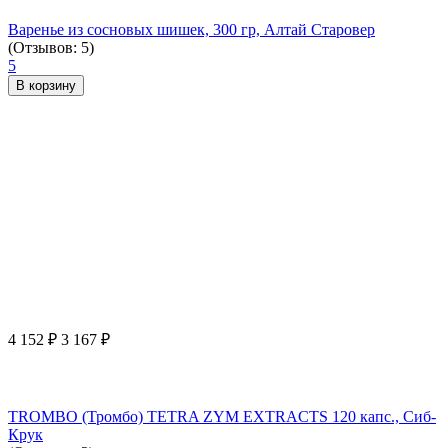
Варенье из сосновых шишек, 300 гр, Алтай Старовер
(Отзывов: 5)
5
В корзину
4 152
₽
3 167
₽
TROMBO (Тромбо) TETRA ZYM EXTRACTS 120 капс., Сиб-
Крук