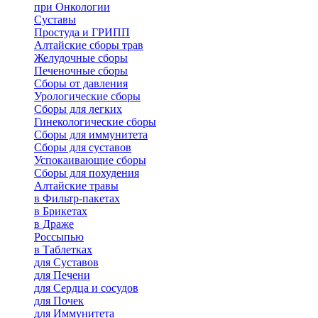
при Онкологии
Суставы
Простуда и ГРИПП
Алтайские сборы трав
Желудочные сборы
Печеночные сборы
Сборы от давления
Урологические сборы
Сборы для легких
Гинекологические сборы
Сборы для иммунитета
Сборы для суставов
Успокаивающие сборы
Сборы для похудения
Алтайские травы
в Фильтр-пакетах
в Брикетах
в Драже
Россыпью
в Таблетках
для Cуставов
для Печени
для Сердца и сосудов
для Почек
для Иммунитета