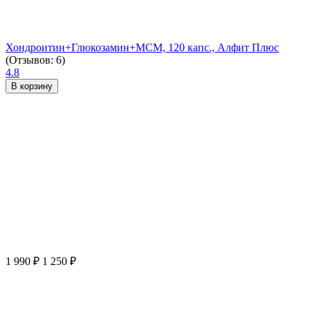
Хондроитин+Глюкозамин+МСМ, 120 капс., Алфит Плюс
(Отзывов: 6)
4.8
В корзину
1 990
₽
1 250
₽