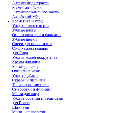
Алтайские экстракты
Мумиё алтайское
Алтайское каменное масло
Алтайский Мёд
Косметика и уход
Уход за полостью рта
Зубные пасты
Ополаскиватели и бальзамы
Зубные щетки
Спреи для полости рта
Смолка жевательная
для Лица
Уход за кожей вокруг глаз
Кремы для лица
Маски для лица
Очищение кожи
Уход за губами
Скрабы и пилинги
Тонизирование кожи
Сыворотки и флюиды
Масла для лица
Уход за бровями и ресницами
для Волос
Шампуни
Маски и сыворотки