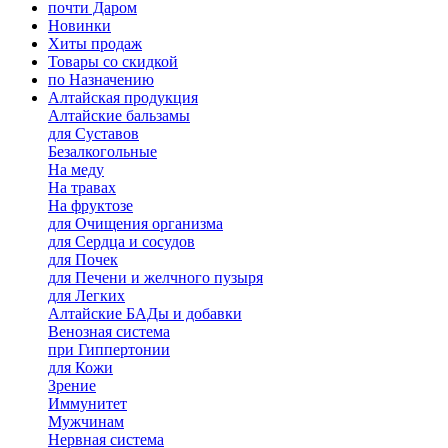
почти Даром
Новинки
Хиты продаж
Товары со скидкой
по Назначению
Алтайская продукция
Алтайские бальзамы
для Суставов
Безалкогольные
На меду
На травах
На фруктозе
для Очищения организма
для Сердца и сосудов
для Почек
для Печени и желчного пузыря
для Легких
Алтайские БАДы и добавки
Венозная система
при Гиппертонии
для Кожи
Зрение
Иммунитет
Мужчинам
Нервная система