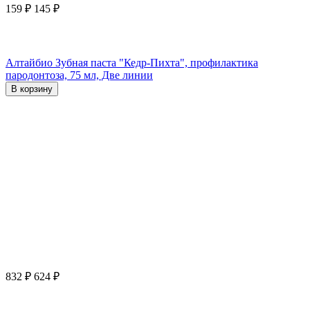
159
₽
145
₽
Алтайбио Зубная паста "Кедр-Пихта", профилактика
пародонтоза, 75 мл, Две линии
В корзину
832
₽
624
₽