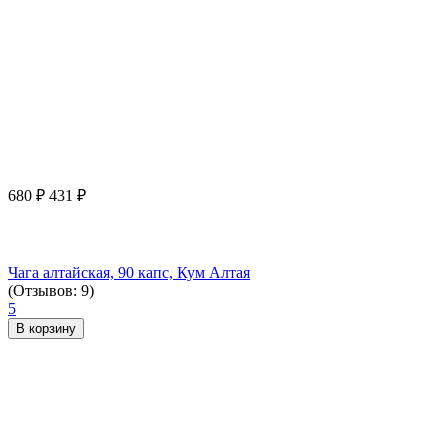
680
₽
431
₽
Чага алтайская, 90 капс, Кум Алтая
(Отзывов: 9)
5
В корзину