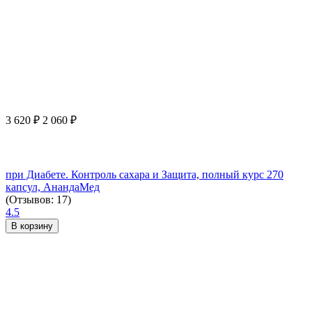
3 620
₽
2 060
₽
при Диабете. Контроль сахара и Защита, полный курс 270
капсул, АнандаМед
(Отзывов: 17)
4.5
В корзину