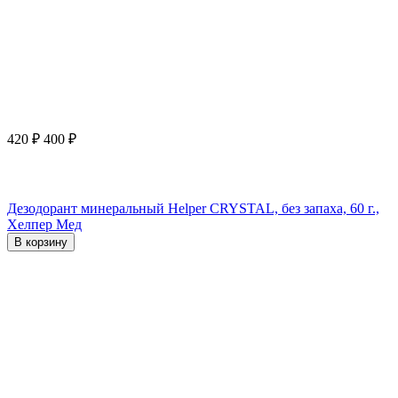
420
₽
400
₽
Дезодорант минеральный Helper CRYSTAL, без запаха, 60 г.,
Хелпер Мед
В корзину