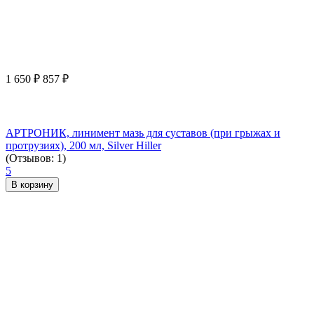
1 650
₽
857
₽
АРТРОНИК, линимент мазь для суставов (при грыжах и
протрузиях), 200 мл, Silver Hiller
(Отзывов: 1)
5
В корзину