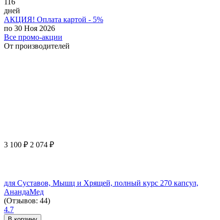
116
дней
АКЦИЯ! Оплата картой - 5%
по 30 Ноя 2026
Все промо-акции
От производителей
3 100
₽
2 074
₽
для Суставов, Мышц и Хрящей, полный курс 270 капсул,
АнандаМед
(Отзывов: 44)
4.7
В корзину