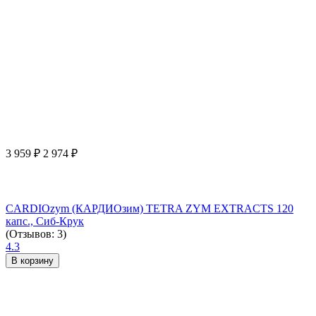
3 959
₽
2 974
₽
CARDIOzym (КАРДИОзим) TETRA ZYM EXTRACTS 120
капс., Сиб-Крук
(Отзывов: 3)
4.3
В корзину