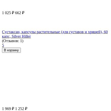
1 025
₽
662
₽
Сустаксан, капсулы растительные (для суставов и хрящей), 60
капс, Silver Hiller
(Отзывов: 1)
5
В корзину
1 969
₽
1 252
₽