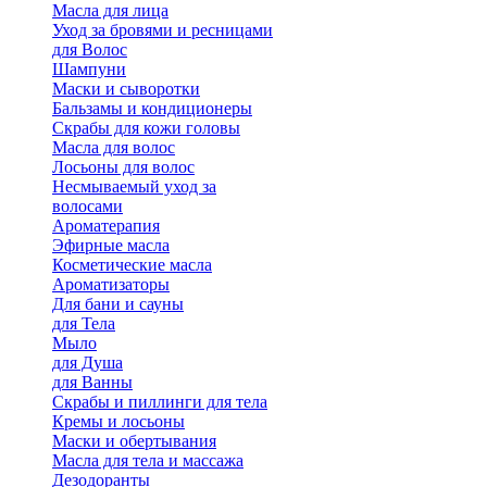
Масла для лица
Уход за бровями и ресницами
для Волос
Шампуни
Маски и сыворотки
Бальзамы и кондиционеры
Скрабы для кожи головы
Масла для волос
Лосьоны для волос
Несмываемый уход за
волосами
Ароматерапия
Эфирные масла
Косметические масла
Ароматизаторы
Для бани и сауны
для Тела
Мыло
для Душа
для Ванны
Скрабы и пиллинги для тела
Кремы и лосьоны
Маски и обертывания
Масла для тела и массажа
Дезодоранты