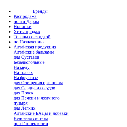
Бренды
Распродажа
почти Даром
Новинки
Хиты продаж
Товары со скидкой
по Назначению
Алтайская продукция
Алтайские бальзамы
для Суставов
Безалкогольные
На меду
На травах
На фруктозе
для Очищения организма
для Сердца и сосудов
для Почек
для Печени и желчного
пузыря
для Легких
Алтайские БАДы и добавки
Венозная система
при Гиппертонии