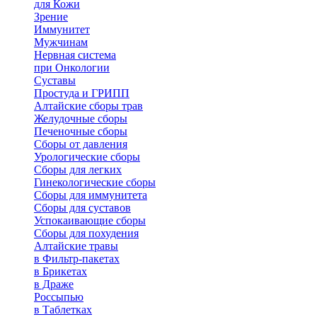
для Кожи
Зрение
Иммунитет
Мужчинам
Нервная система
при Онкологии
Суставы
Простуда и ГРИПП
Алтайские сборы трав
Желудочные сборы
Печеночные сборы
Сборы от давления
Урологические сборы
Сборы для легких
Гинекологические сборы
Сборы для иммунитета
Сборы для суставов
Успокаивающие сборы
Сборы для похудения
Алтайские травы
в Фильтр-пакетах
в Брикетах
в Драже
Россыпью
в Таблетках