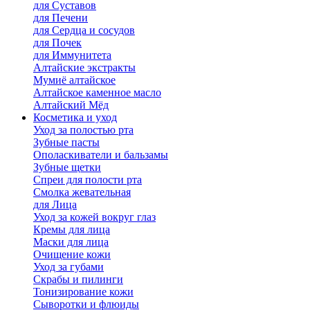
для Cуставов
для Печени
для Сердца и сосудов
для Почек
для Иммунитета
Алтайские экстракты
Мумиё алтайское
Алтайское каменное масло
Алтайский Мёд
Косметика и уход
Уход за полостью рта
Зубные пасты
Ополаскиватели и бальзамы
Зубные щетки
Спреи для полости рта
Смолка жевательная
для Лица
Уход за кожей вокруг глаз
Кремы для лица
Маски для лица
Очищение кожи
Уход за губами
Скрабы и пилинги
Тонизирование кожи
Сыворотки и флюиды