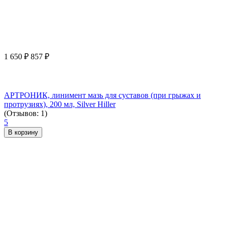
1 650
₽
857
₽
АРТРОНИК, линимент мазь для суставов (при грыжах и
протрузиях), 200 мл, Silver Hiller
(Отзывов: 1)
5
В корзину