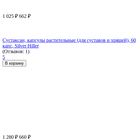
1 025
₽
662
₽
Сустаксан, капсулы растительные (для суставов и хрящей), 60
капс, Silver Hiller
(Отзывов: 1)
5
В корзину
1 280
₽
660
₽