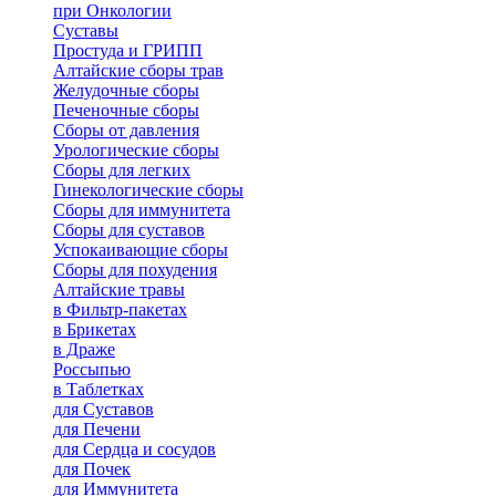
при Онкологии
Суставы
Простуда и ГРИПП
Алтайские сборы трав
Желудочные сборы
Печеночные сборы
Сборы от давления
Урологические сборы
Сборы для легких
Гинекологические сборы
Сборы для иммунитета
Сборы для суставов
Успокаивающие сборы
Сборы для похудения
Алтайские травы
в Фильтр-пакетах
в Брикетах
в Драже
Россыпью
в Таблетках
для Cуставов
для Печени
для Сердца и сосудов
для Почек
для Иммунитета