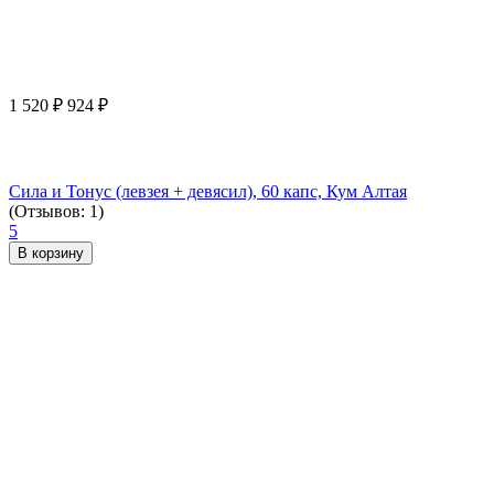
1 520
₽
924
₽
Сила и Тонус (левзея + девясил), 60 капс, Кум Алтая
(Отзывов: 1)
5
В корзину