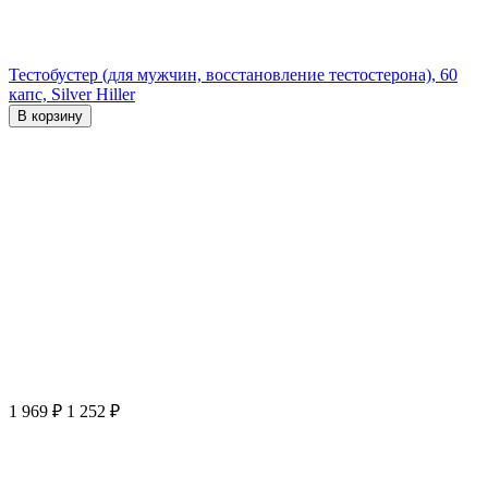
Тестобустер (для мужчин, восстановление тестостерона), 60
капс, Silver Hiller
В корзину
1 969
₽
1 252
₽