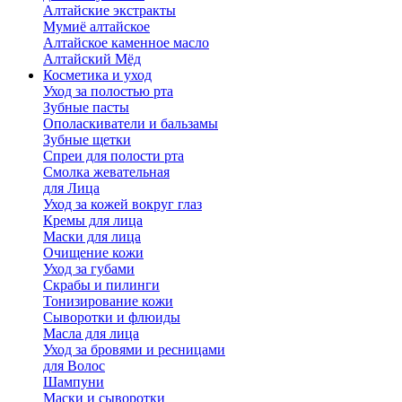
Алтайские экстракты
Мумиё алтайское
Алтайское каменное масло
Алтайский Мёд
Косметика и уход
Уход за полостью рта
Зубные пасты
Ополаскиватели и бальзамы
Зубные щетки
Спреи для полости рта
Смолка жевательная
для Лица
Уход за кожей вокруг глаз
Кремы для лица
Маски для лица
Очищение кожи
Уход за губами
Скрабы и пилинги
Тонизирование кожи
Сыворотки и флюиды
Масла для лица
Уход за бровями и ресницами
для Волос
Шампуни
Маски и сыворотки