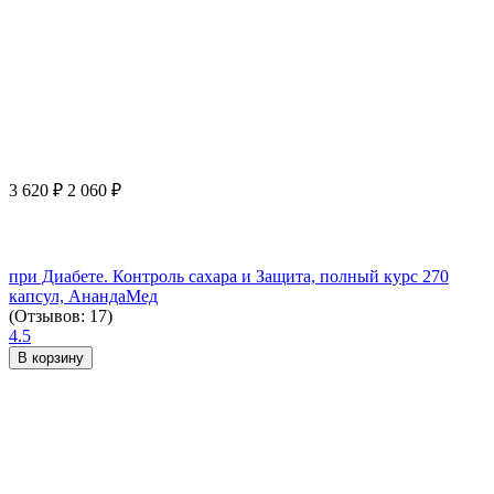
3 620
₽
2 060
₽
при Диабете. Контроль сахара и Защита, полный курс 270
капсул, АнандаМед
(Отзывов: 17)
4.5
В корзину