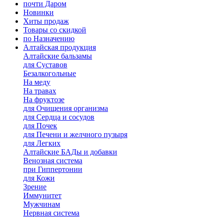
почти Даром
Новинки
Хиты продаж
Товары со скидкой
по Назначению
Алтайская продукция
Алтайские бальзамы
для Суставов
Безалкогольные
На меду
На травах
На фруктозе
для Очищения организма
для Сердца и сосудов
для Почек
для Печени и желчного пузыря
для Легких
Алтайские БАДы и добавки
Венозная система
при Гиппертонии
для Кожи
Зрение
Иммунитет
Мужчинам
Нервная система