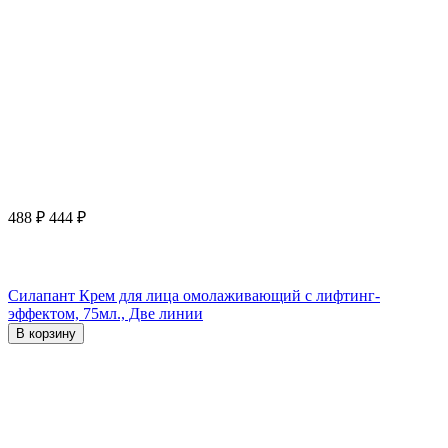
488
₽
444
₽
Силапант Крем для лица омолаживающий с лифтинг-
эффектом, 75мл., Две линии
В корзину