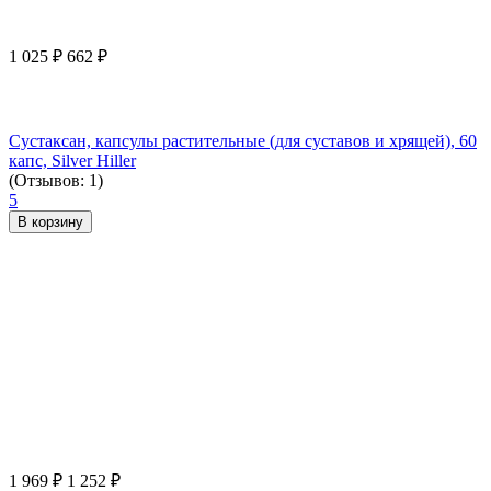
1 025
₽
662
₽
Сустаксан, капсулы растительные (для суставов и хрящей), 60
капс, Silver Hiller
(Отзывов: 1)
5
В корзину
1 969
₽
1 252
₽