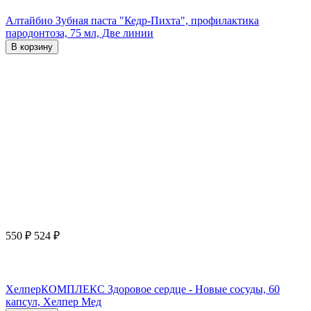
Алтайбио Зубная паста "Кедр-Пихта", профилактика
пародонтоза, 75 мл, Две линии
В корзину
550
₽
524
₽
ХелперКОМПЛЕКС Здоровое сердце - Новые сосуды, 60
капсул, Хелпер Мед