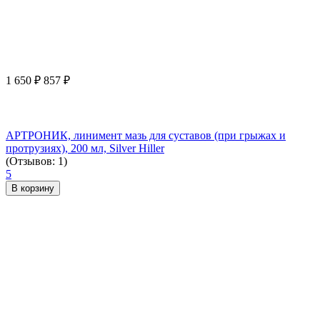
1 650
₽
857
₽
АРТРОНИК, линимент мазь для суставов (при грыжах и
протрузиях), 200 мл, Silver Hiller
(Отзывов: 1)
5
В корзину