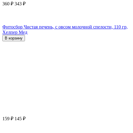
360
₽
343
₽
Фитосбор Чистая печень, с овсом молочной спелости, 110 гр,
Хелпер Мед
В корзину
159
₽
145
₽