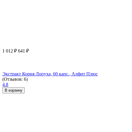
1 012
₽
641
₽
Экстракт Корня Лопуха, 60 капс., Алфит Плюс
(Отзывов: 6)
4.8
В корзину