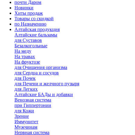
почти Даром
Новинки
Хиты продаж
Товары со скидкой
по Назначению
Алтайская продукция
Алтайские бальзамы
для Суставов
Безалкогольные
На меду
На травах
На фруктозе
для Очищения организма
для Сердца и сосудов
для Почек
для Печени и желчного пузыря
для Легких
Алтайские БАДы и добавки
Венозная система
при Гиппертонии
для Кожи
Зрение
Иммунитет
Мужчинам
Нервная система