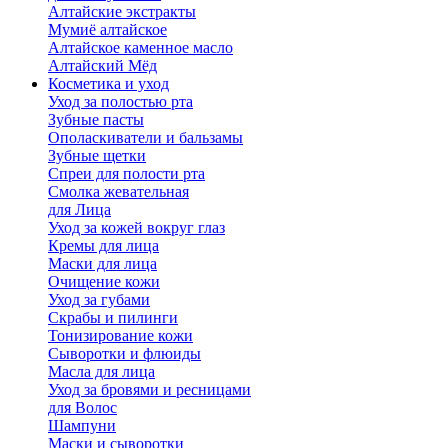
Алтайские экстракты
Мумиё алтайское
Алтайское каменное масло
Алтайский Мёд
Косметика и уход
Уход за полостью рта
Зубные пасты
Ополаскиватели и бальзамы
Зубные щетки
Спреи для полости рта
Смолка жевательная
для Лица
Уход за кожей вокруг глаз
Кремы для лица
Маски для лица
Очищение кожи
Уход за губами
Скрабы и пилинги
Тонизирование кожи
Сыворотки и флюиды
Масла для лица
Уход за бровями и ресницами
для Волос
Шампуни
Маски и сыворотки