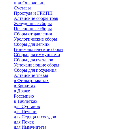
при Онкологии
Суставы
Простуда и ГРИПП
Алтайские сборы трав
Желудочные сборы
Печеночные сборы
Сборы от давления
Урологические сборы
Сборы для легких
Гинекологические сборы
Сборы для иммунитета
Сборы для суставов
Успокаивающие сборы
Сборы для похудения
Алтайские травы
в Фильтр-пакетах
в Брикетах
в Драже
Россыпью
в Таблетках
для Cуставов
для Печени
для Сердца и сосудов
для Почек
для Иммунитета