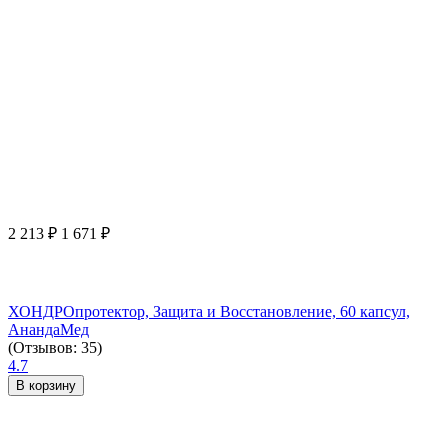
2 213
₽
1 671
₽
ХОНДРОпротектор, Защита и Восстановление, 60 капсул,
АнандаМед
(Отзывов: 35)
4.7
В корзину