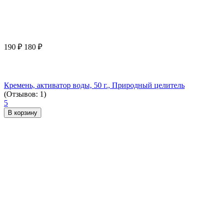
190
₽
180
₽
Кремень, активатор воды, 50 г., Природный целитель
(Отзывов: 1)
5
В корзину