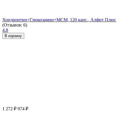
Хондроитин+Глюкозамин+МСМ, 120 капс., Алфит Плюс
(Отзывов: 6)
4.8
В корзину
1 272
₽
974
₽