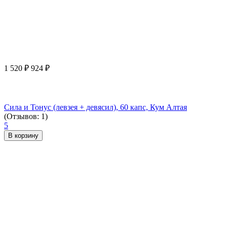
1 520
₽
924
₽
Сила и Тонус (левзея + девясил), 60 капс, Кум Алтая
(Отзывов: 1)
5
В корзину