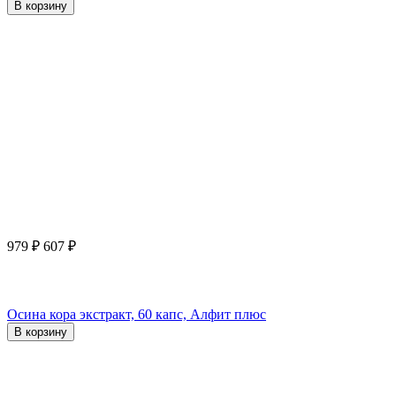
В корзину
979
₽
607
₽
Осина кора экстракт, 60 капс, Алфит плюс
В корзину