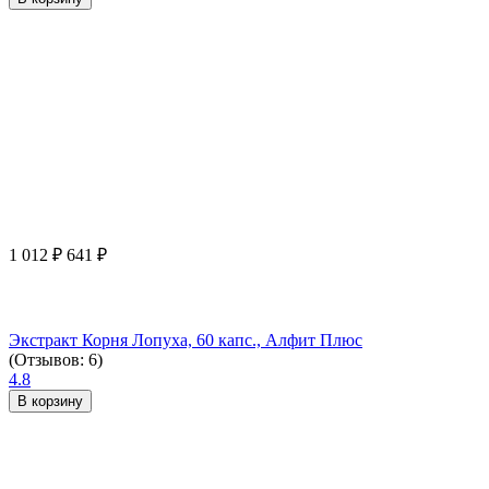
1 012
₽
641
₽
Экстракт Корня Лопуха, 60 капс., Алфит Плюс
(Отзывов: 6)
4.8
В корзину