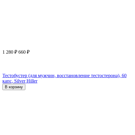
1 280
₽
660
₽
Тестобустер (для мужчин, восстановление тестостерона), 60
капс, Silver Hiller
В корзину