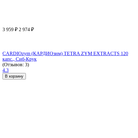
3 959
₽
2 974
₽
CARDIOzym (КАРДИОзим) TETRA ZYM EXTRACTS 120
капс., Сиб-Крук
(Отзывов: 3)
4.3
В корзину