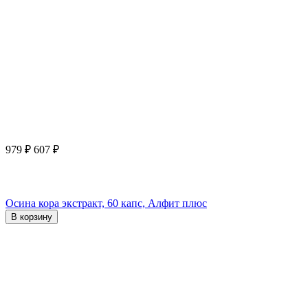
979
₽
607
₽
Осина кора экстракт, 60 капс, Алфит плюс
В корзину