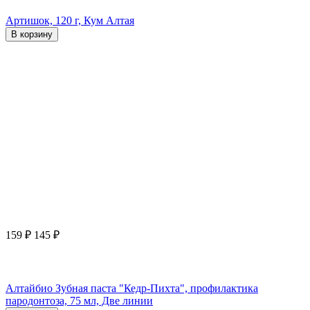
Артишок, 120 г, Кум Алтая
В корзину
159
₽
145
₽
Алтайбио Зубная паста "Кедр-Пихта", профилактика
пародонтоза, 75 мл, Две линии