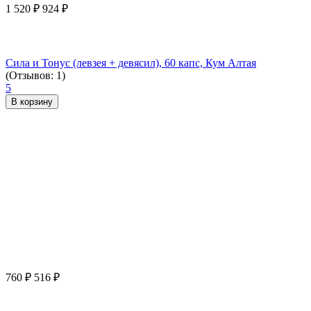
1 520
₽
924
₽
Сила и Тонус (левзея + девясил), 60 капс, Кум Алтая
(Отзывов: 1)
5
В корзину
760
₽
516
₽