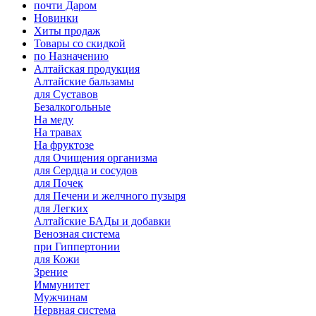
почти Даром
Новинки
Хиты продаж
Товары со скидкой
по Назначению
Алтайская продукция
Алтайские бальзамы
для Суставов
Безалкогольные
На меду
На травах
На фруктозе
для Очищения организма
для Сердца и сосудов
для Почек
для Печени и желчного пузыря
для Легких
Алтайские БАДы и добавки
Венозная система
при Гиппертонии
для Кожи
Зрение
Иммунитет
Мужчинам
Нервная система