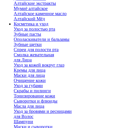
Алтайские экстракты
Мумиё алтайское
Алтайское каменное масло
Алтайский Мёд
Косметика и уход
Уход за полостью рта
Зубные пасты
Ополаскиватели и бальзамы
Зубные щетки
Спреи для полости рта
Смолка жевательная
для Лица
Уход за кожей вокруг глаз
Кремы для лица
Маски для лица
Очищение кожи
Уход за губами
Скрабы и пилинги
Тонизирование кожи
Сыворотки и флюиды
Масла для лица
Уход за бровями и ресницами
для Волос
Шампуни
Маски и сыворотки