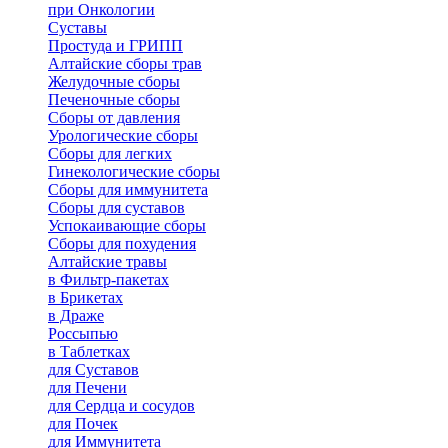
при Онкологии
Суставы
Простуда и ГРИПП
Алтайские сборы трав
Желудочные сборы
Печеночные сборы
Сборы от давления
Урологические сборы
Сборы для легких
Гинекологические сборы
Сборы для иммунитета
Сборы для суставов
Успокаивающие сборы
Сборы для похудения
Алтайские травы
в Фильтр-пакетах
в Брикетах
в Драже
Россыпью
в Таблетках
для Cуставов
для Печени
для Сердца и сосудов
для Почек
для Иммунитета