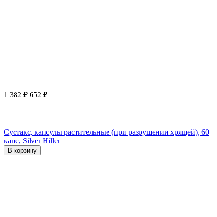
1 382
₽
652
₽
Сустакс, капсулы растительные (при разрушении хрящей), 60
капс, Silver Hiller
В корзину