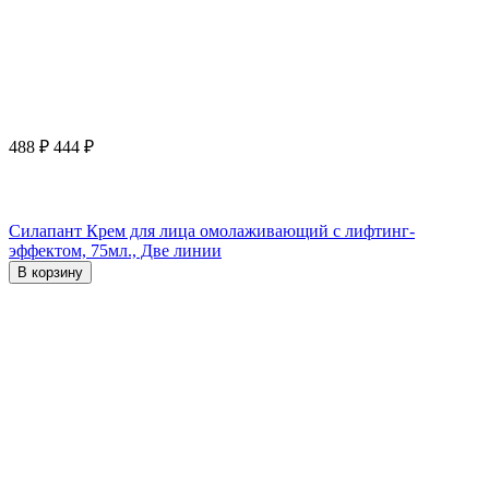
488
₽
444
₽
Силапант Крем для лица омолаживающий с лифтинг-
эффектом, 75мл., Две линии
В корзину