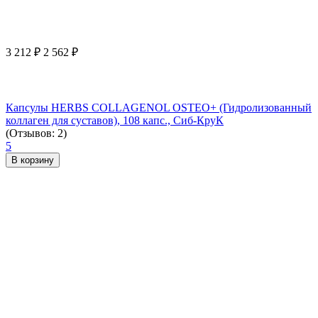
3 212
₽
2 562
₽
Капсулы HERBS COLLAGENOL OSTEO+ (Гидролизованный
коллаген для суставов), 108 капс., Сиб-КруК
(Отзывов: 2)
5
В корзину