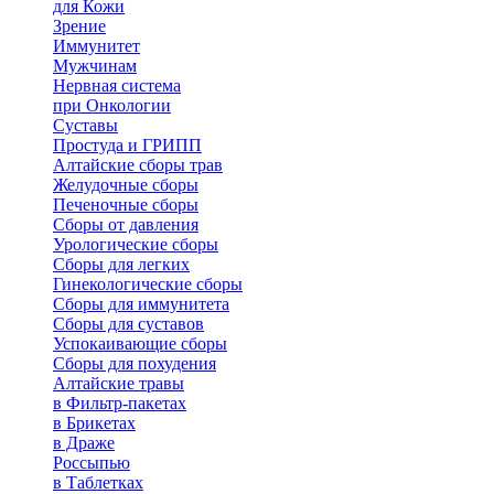
для Кожи
Зрение
Иммунитет
Мужчинам
Нервная система
при Онкологии
Суставы
Простуда и ГРИПП
Алтайские сборы трав
Желудочные сборы
Печеночные сборы
Сборы от давления
Урологические сборы
Сборы для легких
Гинекологические сборы
Сборы для иммунитета
Сборы для суставов
Успокаивающие сборы
Сборы для похудения
Алтайские травы
в Фильтр-пакетах
в Брикетах
в Драже
Россыпью
в Таблетках