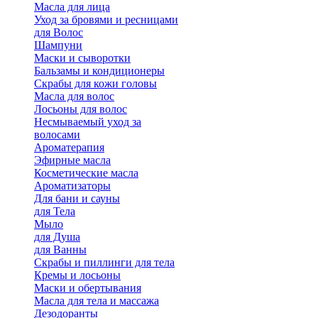
Масла для лица
Уход за бровями и ресницами
для Волос
Шампуни
Маски и сыворотки
Бальзамы и кондиционеры
Скрабы для кожи головы
Масла для волос
Лосьоны для волос
Несмываемый уход за
волосами
Ароматерапия
Эфирные масла
Косметические масла
Ароматизаторы
Для бани и сауны
для Тела
Мыло
для Душа
для Ванны
Скрабы и пиллинги для тела
Кремы и лосьоны
Маски и обертывания
Масла для тела и массажа
Дезодоранты