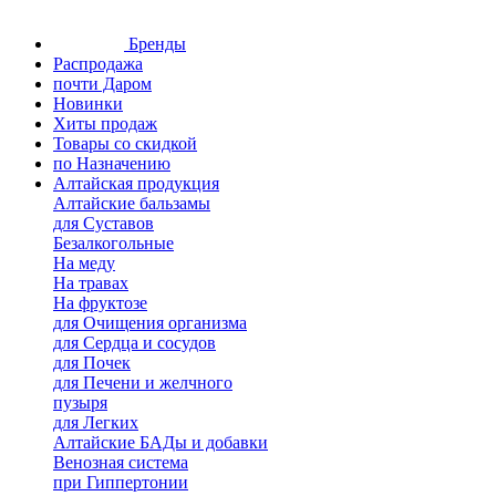
Бренды
Распродажа
почти Даром
Новинки
Хиты продаж
Товары со скидкой
по Назначению
Алтайская продукция
Алтайские бальзамы
для Суставов
Безалкогольные
На меду
На травах
На фруктозе
для Очищения организма
для Сердца и сосудов
для Почек
для Печени и желчного
пузыря
для Легких
Алтайские БАДы и добавки
Венозная система
при Гиппертонии