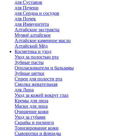
для Cуставов
для Печени
для Сердца и сосудов
для Почек
для Иммунитета
Алтайские экстракты
Мумиё алтайское
Алтайское каменное масло
Алтайский Мёд
Косметика и уход
Уход за полостью рта
Зубные пасты
Ополаскиватели и бальзамы
Зубные щетки
Спреи для полости рта
Смолка жевательная
для Лица
Уход за кожей вокруг глаз
Кремы для лица
Маски для лица
Очищение кожи
Уход за губами
Скрабы и пилинги
Тонизирование кожи
Сыворотки и флюиды