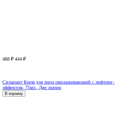
488
₽
444
₽
Силапант Крем для лица омолаживающий с лифтинг-
эффектом, 75мл., Две линии
В корзину