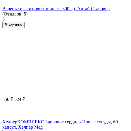
Варенье из сосновых шишек, 300 гр, Алтай Старовер
(Отзывов: 5)
5
В корзину
550
₽
524
₽
ХелперКОМПЛЕКС Здоровое сердце - Новые сосуды, 60
капсул, Хелпер Мед