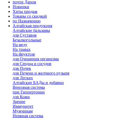
почти Даром
Новинки
Хиты продаж
Товары со скидкой
по Назначению
Алтайская продукция
Алтайские бальзамы
для Суставов
Безалкогольные
На меду
На травах
На фруктозе
для Очищения организма
для Сердца и сосудов
для Почек
для Печени и желчного пузыря
для Легких
Алтайские БАДы и добавки
Венозная система
при Гиппертонии
для Кожи
Зрение
Иммунитет
Мужчинам
Нервная система