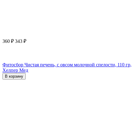
360
₽
343
₽
Фитосбор Чистая печень, с овсом молочной спелости, 110 гр,
Хелпер Мед
В корзину