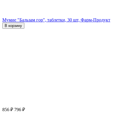
Мумие "Бальзам гор", таблетки, 30 шт, Фарм-Продукт
В корзину
856
₽
796
₽