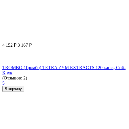
4 152
₽
3 167
₽
TROMBO (Тромбо) TETRA ZYM EXTRACTS 120 капс., Сиб-
Крук
(Отзывов: 2)
5
В корзину