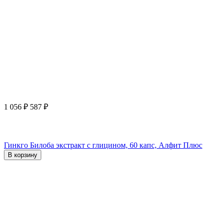
1 056
₽
587
₽
Гинкго Билоба экстракт с глицином, 60 капс, Алфит Плюс
В корзину