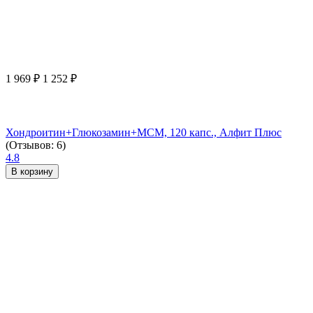
1 969
₽
1 252
₽
Хондроитин+Глюкозамин+МСМ, 120 капс., Алфит Плюс
(Отзывов: 6)
4.8
В корзину