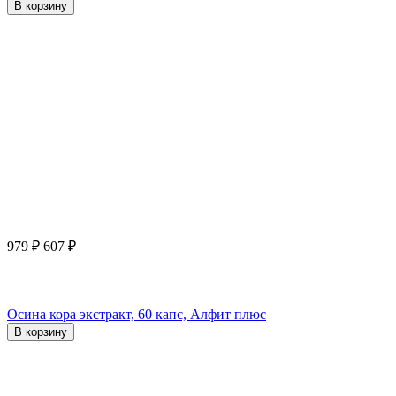
В корзину
979
₽
607
₽
Осина кора экстракт, 60 капс, Алфит плюс
В корзину