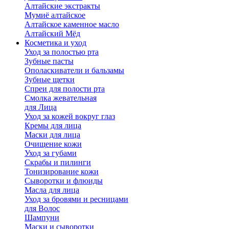
Алтайские экстракты
Мумиё алтайское
Алтайское каменное масло
Алтайский Мёд
Косметика и уход
Уход за полостью рта
Зубные пасты
Ополаскиватели и бальзамы
Зубные щетки
Спреи для полости рта
Смолка жевательная
для Лица
Уход за кожей вокруг глаз
Кремы для лица
Маски для лица
Очищение кожи
Уход за губами
Скрабы и пилинги
Тонизирование кожи
Сыворотки и флюиды
Масла для лица
Уход за бровями и ресницами
для Волос
Шампуни
Маски и сыворотки