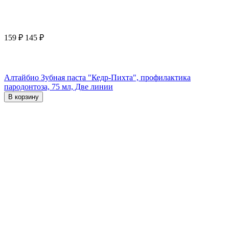
159
₽
145
₽
Алтайбио Зубная паста "Кедр-Пихта", профилактика
пародонтоза, 75 мл, Две линии
В корзину