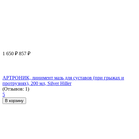
1 650
₽
857
₽
АРТРОНИК, линимент мазь для суставов (при грыжах и
протрузиях), 200 мл, Silver Hiller
(Отзывов: 1)
5
В корзину