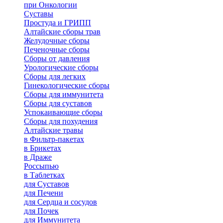
при Онкологии
Суставы
Простуда и ГРИПП
Алтайские сборы трав
Желудочные сборы
Печеночные сборы
Сборы от давления
Урологические сборы
Сборы для легких
Гинекологические сборы
Сборы для иммунитета
Сборы для суставов
Успокаивающие сборы
Сборы для похудения
Алтайские травы
в Фильтр-пакетах
в Брикетах
в Драже
Россыпью
в Таблетках
для Cуставов
для Печени
для Сердца и сосудов
для Почек
для Иммунитета