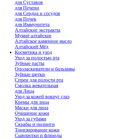
для Cуставов
для Печени
для Сердца и сосудов
для Почек
для Иммунитета
Алтайские экстракты
Мумиё алтайское
Алтайское каменное масло
Алтайский Мёд
Косметика и уход
Уход за полостью рта
Зубные пасты
Ополаскиватели и бальзамы
Зубные щетки
Спреи для полости рта
Смолка жевательная
для Лица
Уход за кожей вокруг глаз
Кремы для лица
Маски для лица
Очищение кожи
Уход за губами
Скрабы и пилинги
Тонизирование кожи
Сыворотки и флюиды