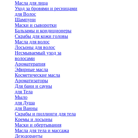
Масла для лица
Уход за бровями и ресницами
для Волос
Шампуни
Маски и сыворотки
Бальзамы и кондиционеры
Скрабы для кожи головы
Масла для волос
Лосьоны для волос
Несмываемый уход за
волосами
Ароматерапия
Эфирные масла
Косметические масла
Ароматизаторы
Для бани и сауны
для Тела
Мыло
для Душа
для Ванны
Скрабы и пиллинги для тела
Кремы и лосьоны
Маски и обертывания
Масла для тела и массажа
Дезодоранты