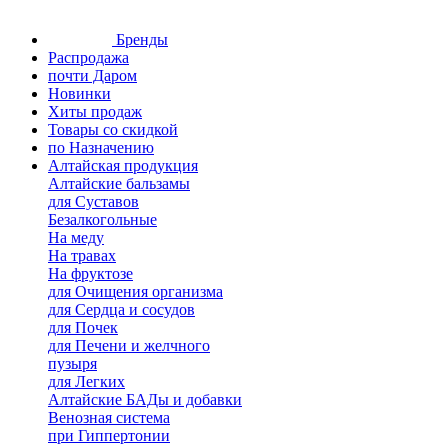
Бренды
Распродажа
почти Даром
Новинки
Хиты продаж
Товары со скидкой
по Назначению
Алтайская продукция
Алтайские бальзамы
для Суставов
Безалкогольные
На меду
На травах
На фруктозе
для Очищения организма
для Сердца и сосудов
для Почек
для Печени и желчного
пузыря
для Легких
Алтайские БАДы и добавки
Венозная система
при Гиппертонии