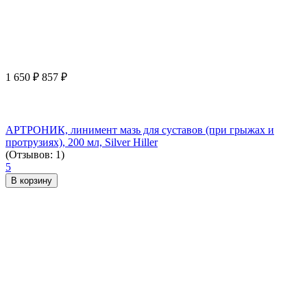
1 650
₽
857
₽
АРТРОНИК, линимент мазь для суставов (при грыжах и
протрузиях), 200 мл, Silver Hiller
(Отзывов: 1)
5
В корзину