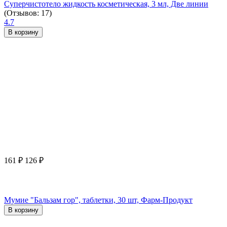
Суперчистотело жидкость косметическая, 3 мл, Две линии
(Отзывов: 17)
4.7
В корзину
161
₽
126
₽
Мумие "Бальзам гор", таблетки, 30 шт, Фарм-Продукт
В корзину