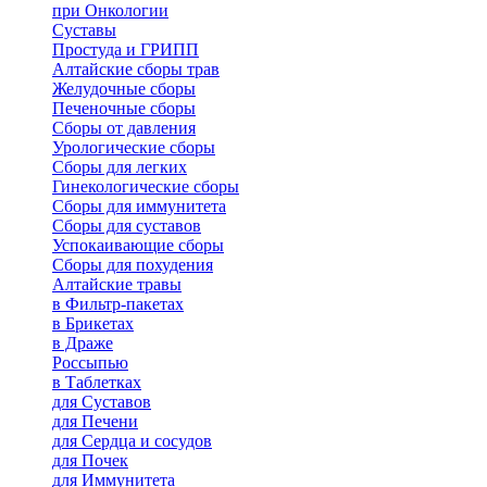
при Онкологии
Суставы
Простуда и ГРИПП
Алтайские сборы трав
Желудочные сборы
Печеночные сборы
Сборы от давления
Урологические сборы
Сборы для легких
Гинекологические сборы
Сборы для иммунитета
Сборы для суставов
Успокаивающие сборы
Сборы для похудения
Алтайские травы
в Фильтр-пакетах
в Брикетах
в Драже
Россыпью
в Таблетках
для Cуставов
для Печени
для Сердца и сосудов
для Почек
для Иммунитета