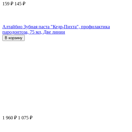
159
₽
145
₽
Алтайбио Зубная паста "Кедр-Пихта", профилактика
пародонтоза, 75 мл, Две линии
В корзину
1 960
₽
1 075
₽