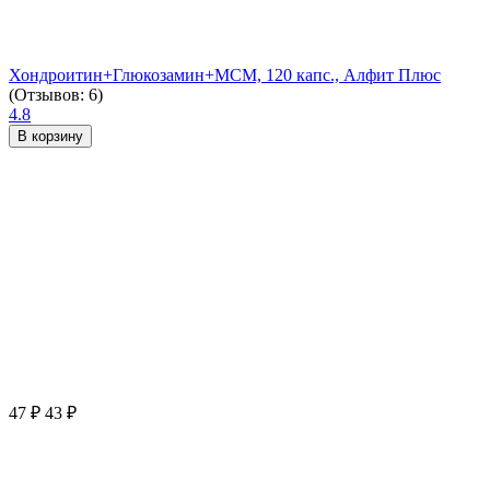
Хондроитин+Глюкозамин+МСМ, 120 капс., Алфит Плюс
(Отзывов: 6)
4.8
В корзину
47
₽
43
₽