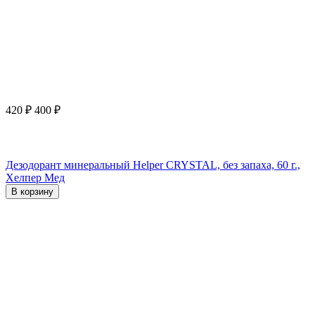
420
₽
400
₽
Дезодорант минеральный Helper CRYSTAL, без запаха, 60 г.,
Хелпер Мед
В корзину