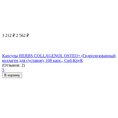
3 212
₽
2 562
₽
Капсулы HERBS COLLAGENOL OSTEO+ (Гидролизованный
коллаген для суставов), 108 капс., Сиб-КруК
(Отзывов: 2)
5
В корзину