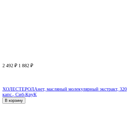
2 492
₽
1 882
₽
ХОЛЕСТЕРОЛАнет, масляный молекулярный экстракт, 320
капс., Сиб-КруК
В корзину