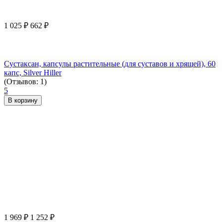
1 025
₽
662
₽
Сустаксан, капсулы растительные (для суставов и хрящей), 60
капс, Silver Hiller
(Отзывов: 1)
5
В корзину
1 969
₽
1 252
₽