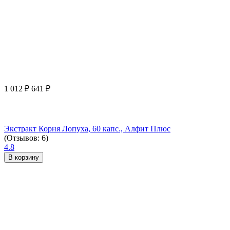
1 012
₽
641
₽
Экстракт Корня Лопуха, 60 капс., Алфит Плюс
(Отзывов: 6)
4.8
В корзину