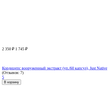
2 350
₽
1 745
₽
Кордицепс вооруженный экстракт (уп./60 капсул), Just Native
(Отзывов: 7)
5
В корзину