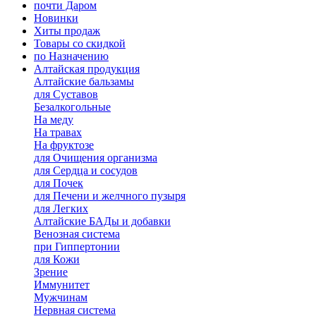
почти Даром
Новинки
Хиты продаж
Товары со скидкой
по Назначению
Алтайская продукция
Алтайские бальзамы
для Суставов
Безалкогольные
На меду
На травах
На фруктозе
для Очищения организма
для Сердца и сосудов
для Почек
для Печени и желчного пузыря
для Легких
Алтайские БАДы и добавки
Венозная система
при Гиппертонии
для Кожи
Зрение
Иммунитет
Мужчинам
Нервная система