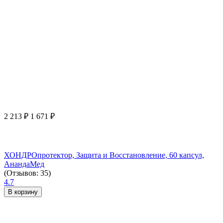
2 213
₽
1 671
₽
ХОНДРОпротектор, Защита и Восстановление, 60 капсул,
АнандаМед
(Отзывов: 35)
4.7
В корзину