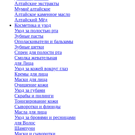
Алтайские экстракты
Мумиё алтайское
Алтайское каменное масло
Алтайский Мёд
Косметика и уход
Уход за полостью рта
Зубные пасты
Ополаскиватели и бальзамы
Зубные щетки
Спреи для полости рта
Смолка жевательная
для Лица
Уход за кожей вокруг глаз
Кремы для лица
Маски для лица
Очищение кожи
Уход за губами
Скрабы и пилинги
Тонизирование кожи
Сыворотки и флюиды
Масла для лица
Уход за бровями и ресницами
для Волос
Шампуни
Маски и сыворотки