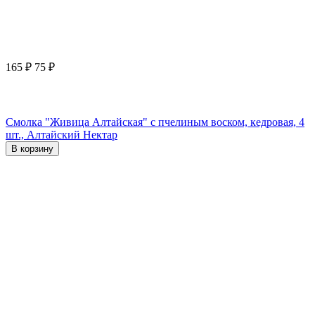
165
₽
75
₽
Смолка "Живица Алтайская" с пчелиным воском, кедровая, 4
шт., Алтайский Нектар
В корзину