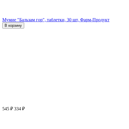
Мумие "Бальзам гор", таблетки, 30 шт, Фарм-Продукт
В корзину
545
₽
334
₽