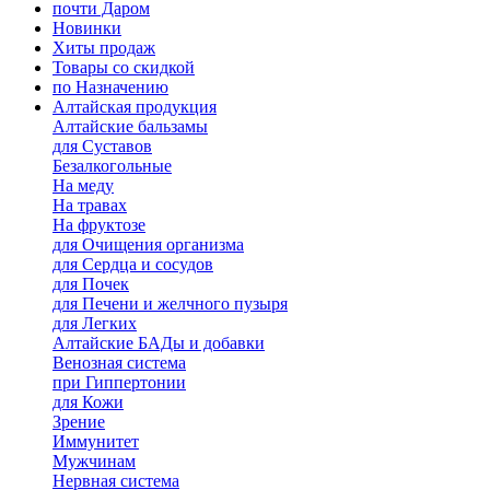
почти Даром
Новинки
Хиты продаж
Товары со скидкой
по Назначению
Алтайская продукция
Алтайские бальзамы
для Суставов
Безалкогольные
На меду
На травах
На фруктозе
для Очищения организма
для Сердца и сосудов
для Почек
для Печени и желчного пузыря
для Легких
Алтайские БАДы и добавки
Венозная система
при Гиппертонии
для Кожи
Зрение
Иммунитет
Мужчинам
Нервная система