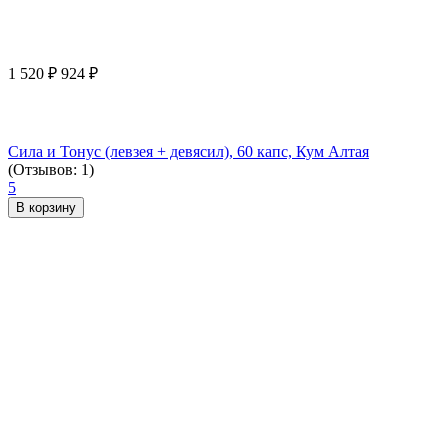
1 520
₽
924
₽
Сила и Тонус (левзея + девясил), 60 капс, Кум Алтая
(Отзывов: 1)
5
В корзину