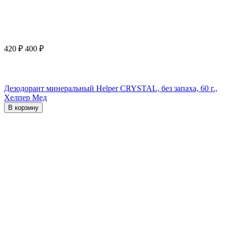
420
₽
400
₽
Дезодорант минеральный Helper CRYSTAL, без запаха, 60 г.,
Хелпер Мед
В корзину