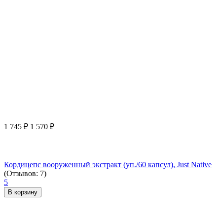
1 745
₽
1 570
₽
Кордицепс вооруженный экстракт (уп./60 капсул), Just Native
(Отзывов: 7)
5
В корзину