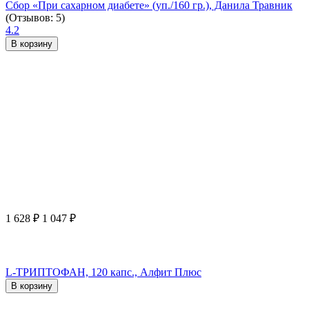
Сбор «При сахарном диабете» (уп./160 гр.), Данила Травник
(Отзывов: 5)
4.2
В корзину
1 628
₽
1 047
₽
L-ТРИПТОФАН, 120 капс., Алфит Плюс
В корзину