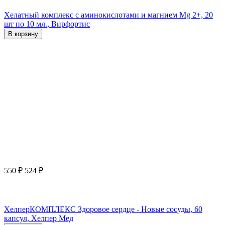
Хелатный комплекс с аминокислотами и магнием Mg 2+, 20
шт по 10 мл., Вирфортис
В корзину
550
₽
524
₽
ХелперКОМПЛЕКС Здоровое сердце - Новые сосуды, 60
капсул, Хелпер Мед