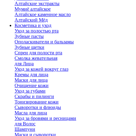
Алтайские экстракты
Мумиё алтайское
Алтайское каменное масло
Алтайский Мёд
Косметика и уход
Уход за полостью рта
Зубные пасты
Ополаскиватели и бальзамы
Зубные щетки
Спреи для полости рта
Смолка жевательная
для Лица
Уход за кожей вокруг глаз
Кремы для лица
Маски для лица
Очищение кожи
Уход за губами
Скрабы и пилинги
Тонизирование кожи
Сыворотки и флюиды
Масла для лица
Уход за бровями и ресницами
для Волос
Шампуни
Маски и сыворотки