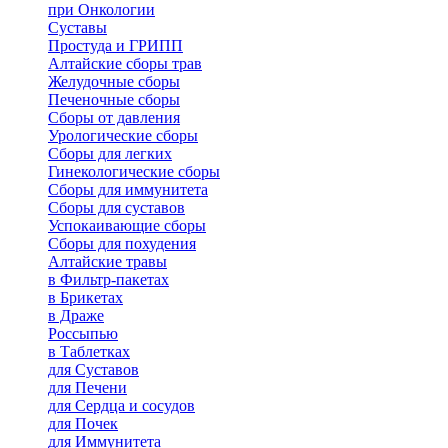
при Онкологии
Суставы
Простуда и ГРИПП
Алтайские сборы трав
Желудочные сборы
Печеночные сборы
Сборы от давления
Урологические сборы
Сборы для легких
Гинекологические сборы
Сборы для иммунитета
Сборы для суставов
Успокаивающие сборы
Сборы для похудения
Алтайские травы
в Фильтр-пакетах
в Брикетах
в Драже
Россыпью
в Таблетках
для Cуставов
для Печени
для Сердца и сосудов
для Почек
для Иммунитета