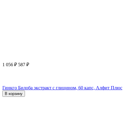
1 056
₽
587
₽
Гинкго Билоба экстракт с глицином, 60 капс, Алфит Плюс
В корзину