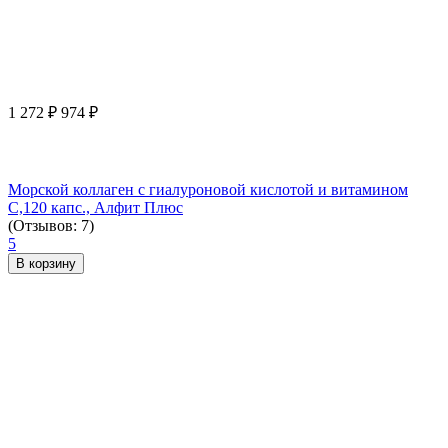
1 272
₽
974
₽
Морской коллаген с гиалуроновой кислотой и витамином
С,120 капс., Алфит Плюс
(Отзывов: 7)
5
В корзину