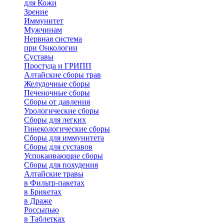
для Кожи
Зрение
Иммунитет
Мужчинам
Нервная система
при Онкологии
Суставы
Простуда и ГРИПП
Алтайские сборы трав
Желудочные сборы
Печеночные сборы
Сборы от давления
Урологические сборы
Сборы для легких
Гинекологические сборы
Сборы для иммунитета
Сборы для суставов
Успокаивающие сборы
Сборы для похудения
Алтайские травы
в Фильтр-пакетах
в Брикетах
в Драже
Россыпью
в Таблетках