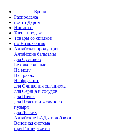
Бренды
Распродажа
почти Даром
Новинки
Хиты продаж
Товары со скидкой
по Назначению
Алтайская продукция
Алтайские бальзамы
для Суставов
Безалкогольные
На меду
На травах
На фруктозе
для Очищения организма
для Сердца и сосудов
для Почек
для Печени и желчного
пузыря
для Легких
Алтайские БАДы и добавки
Венозная система
при Гиппертонии