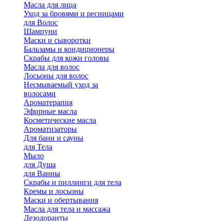
Масла для лица
Уход за бровями и ресницами
для Волос
Шампуни
Маски и сыворотки
Бальзамы и кондиционеры
Скрабы для кожи головы
Масла для волос
Лосьоны для волос
Несмываемый уход за
волосами
Ароматерапия
Эфирные масла
Косметические масла
Ароматизаторы
Для бани и сауны
для Тела
Мыло
для Душа
для Ванны
Скрабы и пиллинги для тела
Кремы и лосьоны
Маски и обертывания
Масла для тела и массажа
Дезодоранты