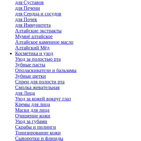
для Cуставов
для Печени
для Сердца и сосудов
для Почек
для Иммунитета
Алтайские экстракты
Мумиё алтайское
Алтайское каменное масло
Алтайский Мёд
Косметика и уход
Уход за полостью рта
Зубные пасты
Ополаскиватели и бальзамы
Зубные щетки
Спреи для полости рта
Смолка жевательная
для Лица
Уход за кожей вокруг глаз
Кремы для лица
Маски для лица
Очищение кожи
Уход за губами
Скрабы и пилинги
Тонизирование кожи
Сыворотки и флюиды