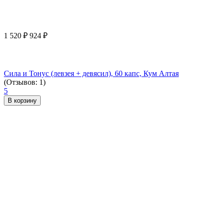
1 520
₽
924
₽
Сила и Тонус (левзея + девясил), 60 капс, Кум Алтая
(Отзывов: 1)
5
В корзину