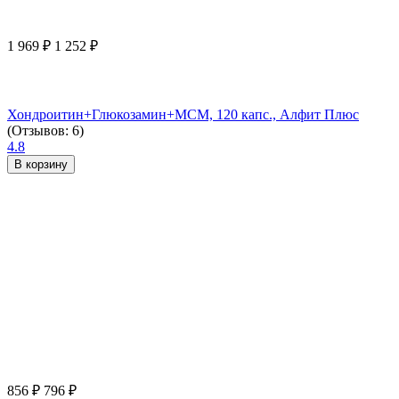
1 969
₽
1 252
₽
Хондроитин+Глюкозамин+МСМ, 120 капс., Алфит Плюс
(Отзывов: 6)
4.8
В корзину
856
₽
796
₽