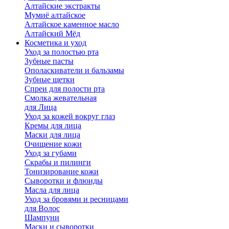
Алтайские экстракты
Мумиё алтайское
Алтайское каменное масло
Алтайский Мёд
Косметика и уход
Уход за полостью рта
Зубные пасты
Ополаскиватели и бальзамы
Зубные щетки
Спреи для полости рта
Смолка жевательная
для Лица
Уход за кожей вокруг глаз
Кремы для лица
Маски для лица
Очищение кожи
Уход за губами
Скрабы и пилинги
Тонизирование кожи
Сыворотки и флюиды
Масла для лица
Уход за бровями и ресницами
для Волос
Шампуни
Маски и сыворотки