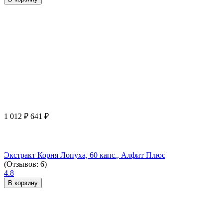
1 012
₽
641
₽
Экстракт Корня Лопуха, 60 капс., Алфит Плюс
(Отзывов: 6)
4.8
В корзину