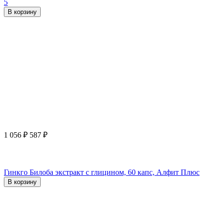
5
В корзину
1 056
₽
587
₽
Гинкго Билоба экстракт с глицином, 60 капс, Алфит Плюс
В корзину