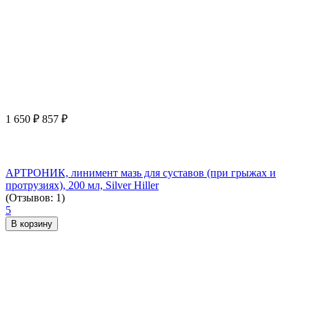
1 650
₽
857
₽
АРТРОНИК, линимент мазь для суставов (при грыжах и
протрузиях), 200 мл, Silver Hiller
(Отзывов: 1)
5
В корзину