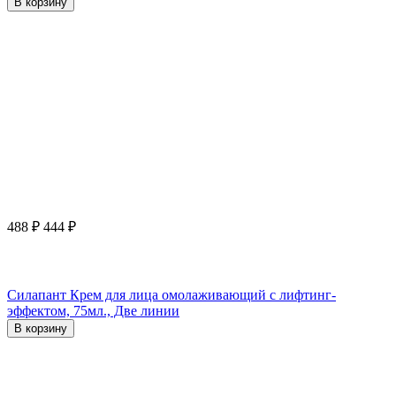
В корзину
488
₽
444
₽
Силапант Крем для лица омолаживающий с лифтинг-
эффектом, 75мл., Две линии
В корзину