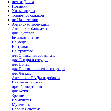
почти Даром
Новинки
Хиты продаж
Товары со скидкой
по Назначению
Алтайская продукция
Алтайские бальзамы
для Суставов
Безалкогольные
На меду
На травах
На фруктозе
для Очищения организма
для Сердца и сосудов
для Почек
для Печени и желчного пузыря
для Легких
Алтайские БАДы и добавки
Венозная система
при Гиппертонии
для Кожи
Зрение
Иммунитет
Мужчинам
Нервная система