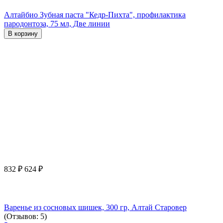
Алтайбио Зубная паста "Кедр-Пихта", профилактика
пародонтоза, 75 мл, Две линии
В корзину
832
₽
624
₽
Варенье из сосновых шишек, 300 гр, Алтай Старовер
(Отзывов: 5)