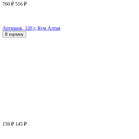
760
₽
516
₽
Артишок, 120 г, Кум Алтая
В корзину
159
₽
145
₽