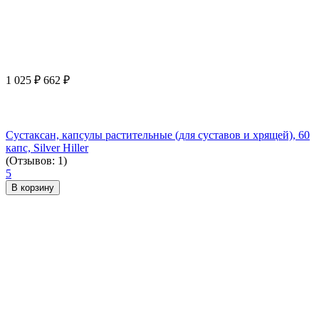
1 025
₽
662
₽
Сустаксан, капсулы растительные (для суставов и хрящей), 60
капс, Silver Hiller
(Отзывов: 1)
5
В корзину