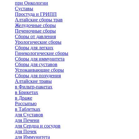
при Онкологии
Суставы
Простуда и ГРИПП
Алтайские сборы трав
Желудочные сборы
Печеночные сборы
Сборы от давления
Урологические сборы
Сборы для легких
Гинекологические сборы
Сборы для иммунитета
Сборы для суставов
Успокаивающие сборы
Сборы для похудения
Алтайские травы
в Фильтр-пакетах
в Брикетах
в Драже
Россыпью
в Таблетках
для Cуставов
для Печени
для Сердца и сосудов
для Почек
для Иммунитета