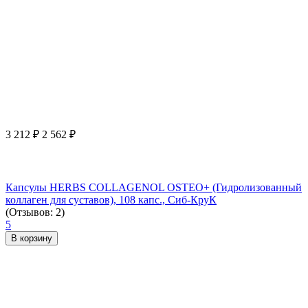
3 212
₽
2 562
₽
Капсулы HERBS COLLAGENOL OSTEO+ (Гидролизованный
коллаген для суставов), 108 капс., Сиб-КруК
(Отзывов: 2)
5
В корзину