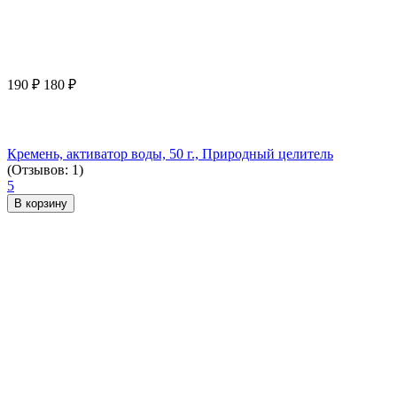
190
₽
180
₽
Кремень, активатор воды, 50 г., Природный целитель
(Отзывов: 1)
5
В корзину