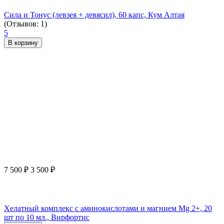
Сила и Тонус (левзея + девясил), 60 капс, Кум Алтая
(Отзывов: 1)
5
В корзину
7 500
₽
3 500
₽
Хелатный комплекс с аминокислотами и магнием Mg 2+, 20
шт по 10 мл., Вирфортис