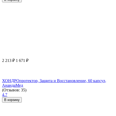
2 213
₽
1 671
₽
ХОНДРОпротектор, Защита и Восстановление, 60 капсул,
АнандаМед
(Отзывов: 35)
4.7
В корзину