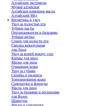
Алтайские экстракты
Мумиё алтайское
Алтайское каменное масло
Алтайский Мёд
Косметика и уход
Уход за полостью рта
Зубные пасты
Ополаскиватели и бальзамы
Зубные щетки
Спреи для полости рта
Смолка жевательная
для Лица
Уход за кожей вокруг глаз
Кремы для лица
Маски для лица
Очищение кожи
Уход за губами
Скрабы и пилинги
Тонизирование кожи
Сыворотки и флюиды
Масла для лица
Уход за бровями и ресницами
для Волос
Шампуни
Маски и сыворотки