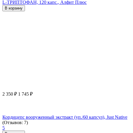
L-ТРИПТОФАН, 120 капс., Алфит Плюс
В корзину
2 350
₽
1 745
₽
Кордицепс вооруженный экстракт (уп./60 капсул), Just Native
(Отзывов: 7)
5