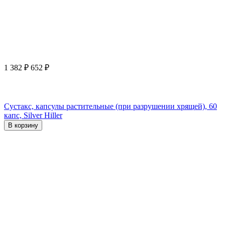
1 382
₽
652
₽
Сустакс, капсулы растительные (при разрушении хрящей), 60
капс, Silver Hiller
В корзину