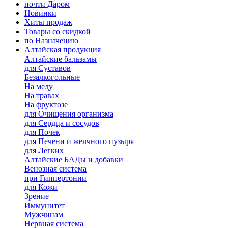
почти Даром
Новинки
Хиты продаж
Товары со скидкой
по Назначению
Алтайская продукция
Алтайские бальзамы
для Суставов
Безалкогольные
На меду
На травах
На фруктозе
для Очищения организма
для Сердца и сосудов
для Почек
для Печени и желчного пузыря
для Легких
Алтайские БАДы и добавки
Венозная система
при Гиппертонии
для Кожи
Зрение
Иммунитет
Мужчинам
Нервная система