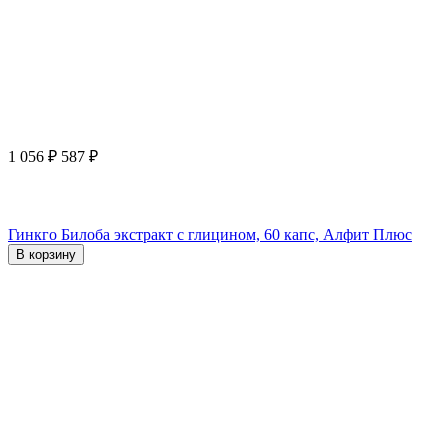
1 056
₽
587
₽
Гинкго Билоба экстракт с глицином, 60 капс, Алфит Плюс
В корзину