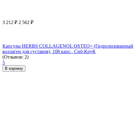
3 212
₽
2 562
₽
Капсулы HERBS COLLAGENOL OSTEO+ (Гидролизованный
коллаген для суставов), 108 капс., Сиб-КруК
(Отзывов: 2)
5
В корзину