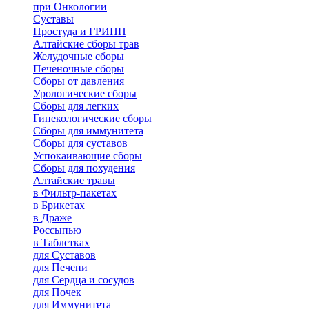
при Онкологии
Суставы
Простуда и ГРИПП
Алтайские сборы трав
Желудочные сборы
Печеночные сборы
Сборы от давления
Урологические сборы
Сборы для легких
Гинекологические сборы
Сборы для иммунитета
Сборы для суставов
Успокаивающие сборы
Сборы для похудения
Алтайские травы
в Фильтр-пакетах
в Брикетах
в Драже
Россыпью
в Таблетках
для Cуставов
для Печени
для Сердца и сосудов
для Почек
для Иммунитета