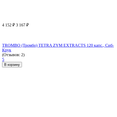
4 152
₽
3 167
₽
TROMBO (Тромбо) TETRA ZYM EXTRACTS 120 капс., Сиб-
Крук
(Отзывов: 2)
5
В корзину