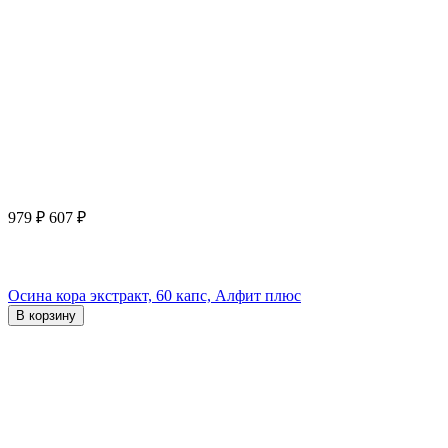
979
₽
607
₽
Осина кора экстракт, 60 капс, Алфит плюс
В корзину