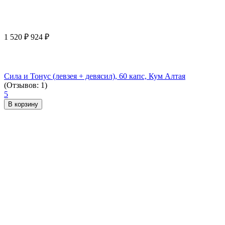
1 520
₽
924
₽
Сила и Тонус (левзея + девясил), 60 капс, Кум Алтая
(Отзывов: 1)
5
В корзину