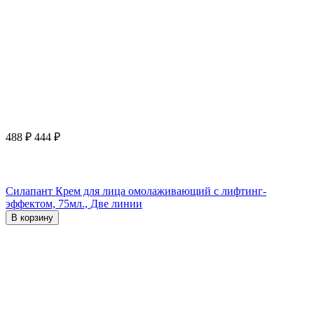
488
₽
444
₽
Силапант Крем для лица омолаживающий с лифтинг-
эффектом, 75мл., Две линии
В корзину