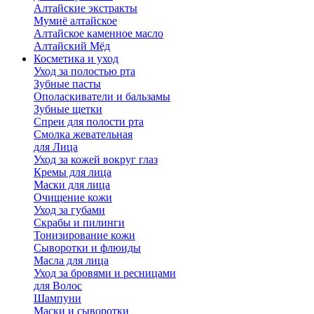
Алтайские экстракты
Мумиё алтайское
Алтайское каменное масло
Алтайский Мёд
Косметика и уход
Уход за полостью рта
Зубные пасты
Ополаскиватели и бальзамы
Зубные щетки
Спреи для полости рта
Смолка жевательная
для Лица
Уход за кожей вокруг глаз
Кремы для лица
Маски для лица
Очищение кожи
Уход за губами
Скрабы и пилинги
Тонизирование кожи
Сыворотки и флюиды
Масла для лица
Уход за бровями и ресницами
для Волос
Шампуни
Маски и сыворотки