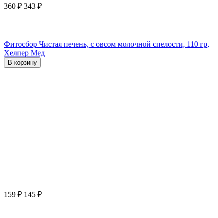
360
₽
343
₽
Фитосбор Чистая печень, с овсом молочной спелости, 110 гр,
Хелпер Мед
В корзину
159
₽
145
₽