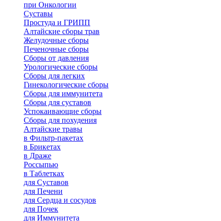
при Онкологии
Суставы
Простуда и ГРИПП
Алтайские сборы трав
Желудочные сборы
Печеночные сборы
Сборы от давления
Урологические сборы
Сборы для легких
Гинекологические сборы
Сборы для иммунитета
Сборы для суставов
Успокаивающие сборы
Сборы для похудения
Алтайские травы
в Фильтр-пакетах
в Брикетах
в Драже
Россыпью
в Таблетках
для Cуставов
для Печени
для Сердца и сосудов
для Почек
для Иммунитета