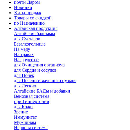
почти Даром
Новинки
Хиты продаж
Товары со скидкой
по Назначению
Алтайская продукция
Алтайские бальзамы
для Суставов
Безалкогольные
На меду
На травах
На фруктозе
для Очищения организма
для Сердца и сосудов
для Почек
для Печени и желчного пузыря
для Легких
Алтайские БАДы и добавки
Венозная система
при Гиппертонии
для Кожи
Зрение
Иммунитет
Мужчинам
Нервная система