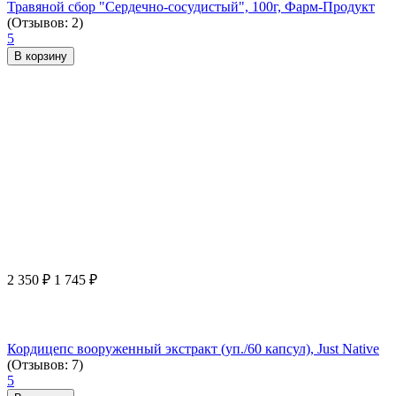
Травяной сбор "Сердечно-сосудистый", 100г, Фарм-Продукт
(Отзывов: 2)
5
В корзину
2 350
₽
1 745
₽
Кордицепс вооруженный экстракт (уп./60 капсул), Just Native
(Отзывов: 7)
5