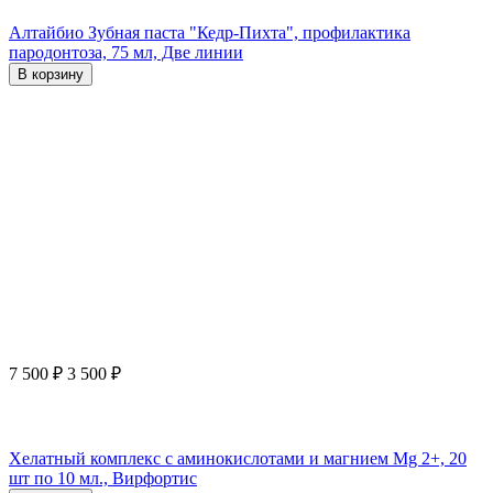
Алтайбио Зубная паста "Кедр-Пихта", профилактика
пародонтоза, 75 мл, Две линии
В корзину
7 500
₽
3 500
₽
Хелатный комплекс с аминокислотами и магнием Mg 2+, 20
шт по 10 мл., Вирфортис