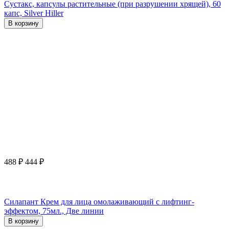
Сустакс, капсулы растительные (при разрушении хрящей), 60
капс, Silver Hiller
В корзину
488
₽
444
₽
Силапант Крем для лица омолаживающий с лифтинг-
эффектом, 75мл., Две линии
В корзину