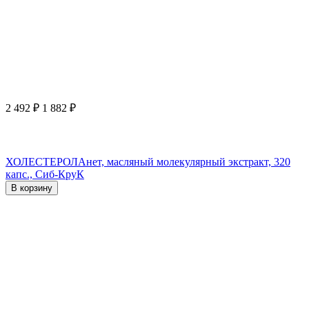
2 492
₽
1 882
₽
ХОЛЕСТЕРОЛАнет, масляный молекулярный экстракт, 320
капс., Сиб-КруК
В корзину