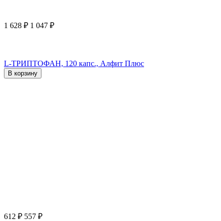
1 628
₽
1 047
₽
L-ТРИПТОФАН, 120 капс., Алфит Плюс
В корзину
612
₽
557
₽