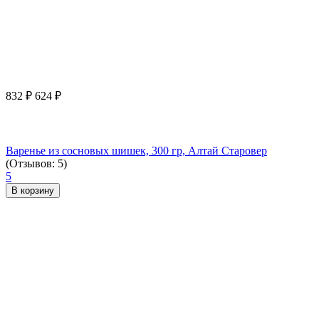
832
₽
624
₽
Варенье из сосновых шишек, 300 гр, Алтай Старовер
(Отзывов: 5)
5
В корзину