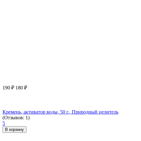
190
₽
180
₽
Кремень, активатор воды, 50 г., Природный целитель
(Отзывов: 1)
5
В корзину