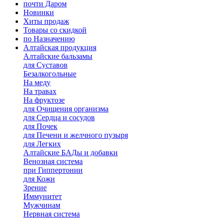
почти Даром
Новинки
Хиты продаж
Товары со скидкой
по Назначению
Алтайская продукция
Алтайские бальзамы
для Суставов
Безалкогольные
На меду
На травах
На фруктозе
для Очищения организма
для Сердца и сосудов
для Почек
для Печени и желчного пузыря
для Легких
Алтайские БАДы и добавки
Венозная система
при Гиппертонии
для Кожи
Зрение
Иммунитет
Мужчинам
Нервная система