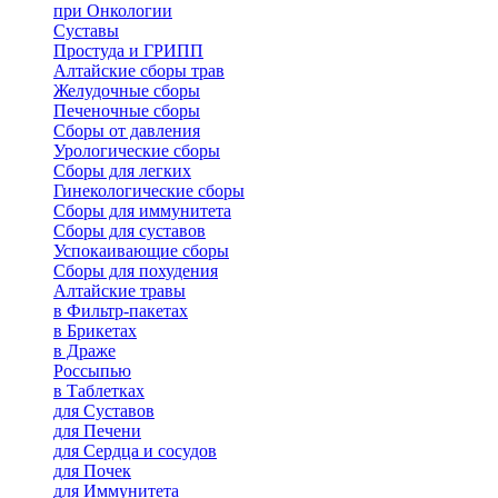
при Онкологии
Суставы
Простуда и ГРИПП
Алтайские сборы трав
Желудочные сборы
Печеночные сборы
Сборы от давления
Урологические сборы
Сборы для легких
Гинекологические сборы
Сборы для иммунитета
Сборы для суставов
Успокаивающие сборы
Сборы для похудения
Алтайские травы
в Фильтр-пакетах
в Брикетах
в Драже
Россыпью
в Таблетках
для Cуставов
для Печени
для Сердца и сосудов
для Почек
для Иммунитета