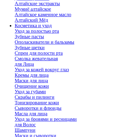
Алтайские экстракты
Мумиё алтайское
Алтайское каменное масло
Алтайский Мёд
Косметика и уход
Уход за полостью рта
Зубные пасты
Ополаскиватели и бальзамы
Зубные щетки
Спреи для полости рта
Смолка жевательная
для Лица
Уход за кожей вокруг глаз
Кремы для лица
Маски для лица
Очищение кожи
Уход за губами
Скрабы и пилинги
Тонизирование кожи
Сыворотки и флюиды
Масла для лица
Уход за бровями и ресницами
для Волос
Шампуни
Маски и сыворотки