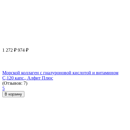
1 272
₽
974
₽
Морской коллаген с гиалуроновой кислотой и витамином
С,120 капс., Алфит Плюс
(Отзывов: 7)
5
В корзину