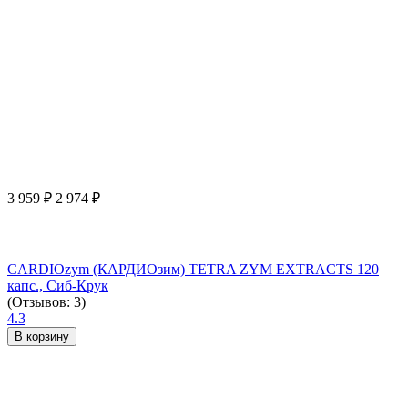
3 959
₽
2 974
₽
CARDIOzym (КАРДИОзим) TETRA ZYM EXTRACTS 120
капс., Сиб-Крук
(Отзывов: 3)
4.3
В корзину