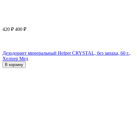
420
₽
400
₽
Дезодорант минеральный Helper CRYSTAL, без запаха, 60 г.,
Хелпер Мед
В корзину