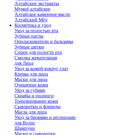
Алтайские экстракты
Мумиё алтайское
Алтайское каменное масло
Алтайский Мёд
Косметика и уход
Уход за полостью рта
Зубные пасты
Ополаскиватели и бальзамы
Зубные щетки
Спреи для полости рта
Смолка жевательная
для Лица
Уход за кожей вокруг глаз
Кремы для лица
Маски для лица
Очищение кожи
Уход за губами
Скрабы и пилинги
Тонизирование кожи
Сыворотки и флюиды
Масла для лица
Уход за бровями и ресницами
для Волос
Шампуни
Маски и сыворотки