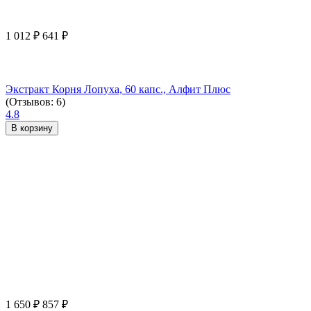
1 012
₽
641
₽
Экстракт Корня Лопуха, 60 капс., Алфит Плюс
(Отзывов: 6)
4.8
В корзину
1 650
₽
857
₽