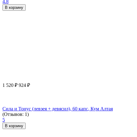
4.8
В корзину
1 520
₽
924
₽
Сила и Тонус (левзея + девясил), 60 капс, Кум Алтая
(Отзывов: 1)
5
В корзину