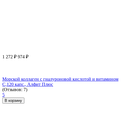
1 272
₽
974
₽
Морской коллаген с гиалуроновой кислотой и витамином
С,120 капс., Алфит Плюс
(Отзывов: 7)
5
В корзину