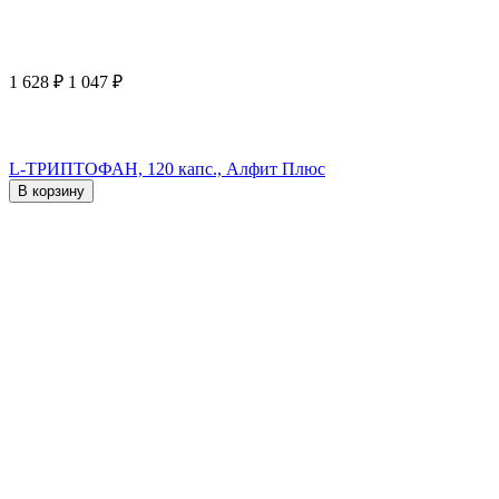
1 628
₽
1 047
₽
L-ТРИПТОФАН, 120 капс., Алфит Плюс
В корзину