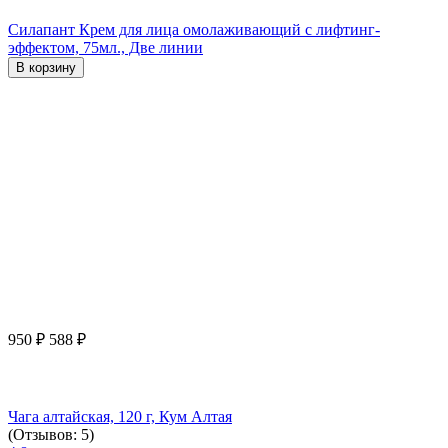
Силапант Крем для лица омолаживающий с лифтинг-
эффектом, 75мл., Две линии
В корзину
950
₽
588
₽
Чага алтайская, 120 г, Кум Алтая
(Отзывов: 5)