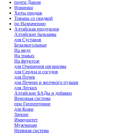
почти Даром
Новинки
Хиты продаж
Товары со скидкой
по Назначению
Алтайская продукция
Алтайские бальзамы
для Суставов
Безалкогольные
На меду
На травах
На фруктозе
для Очищения организма
для Сердца и сосудов
для Почек
для Печени и желчного пузыря
для Легких
Алтайские БАДы и добавки
Венозная система
при Гиппертонии
для Кожи
Зрение
Иммунитет
Мужчинам
Нервная система