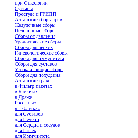
при Онкологии
Суставы
Простуда и ГРИПП
Алтайские сборы трав
Желудочные сборы
Печеночные сборы
Сборы от давления
Урологические сборы
Сборы для легких
Гинекологические сборы
Сборы для иммунитета
Сборы для суставов
Успокаивающие сборы
Сборы для похудения
Алтайские травы
в Фильтр-пакетах
в Брикетах
в Драже
Россыпью
в Таблетках
для Cуставов
для Печени
для Сердца и сосудов
для Почек
для Иммунитета