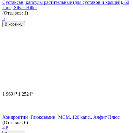
Сустаксан, капсулы растительные (для суставов и хрящей), 60
капс, Silver Hiller
(Отзывов: 1)
5
В корзину
1 969
₽
1 252
₽
Хондроитин+Глюкозамин+МСМ, 120 капс., Алфит Плюс
(Отзывов: 6)
4.8