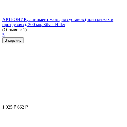
АРТРОНИК, линимент мазь для суставов (при грыжах и
протрузиях), 200 мл, Silver Hiller
(Отзывов: 1)
5
В корзину
1 025
₽
662
₽