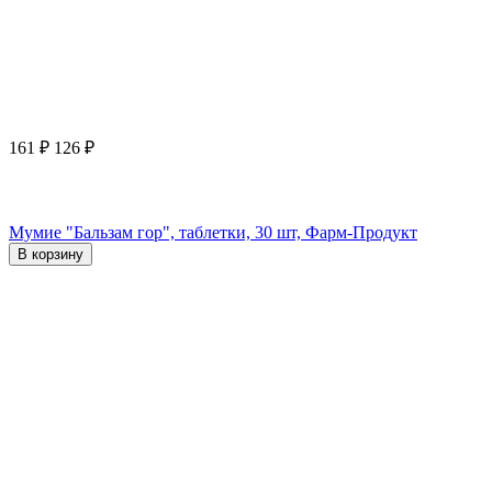
161
₽
126
₽
Мумие "Бальзам гор", таблетки, 30 шт, Фарм-Продукт
В корзину