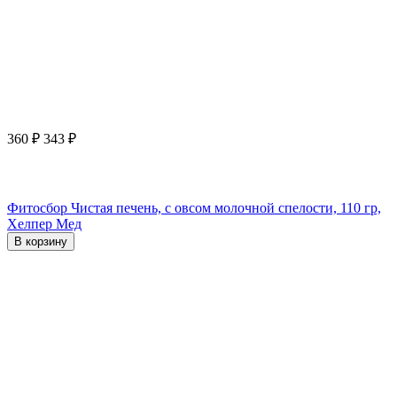
360
₽
343
₽
Фитосбор Чистая печень, с овсом молочной спелости, 110 гр,
Хелпер Мед
В корзину