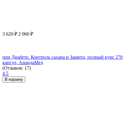
3 620
₽
2 060
₽
при Диабете. Контроль сахара и Защита, полный курс 270
капсул, АнандаМед
(Отзывов: 17)
4.5
В корзину