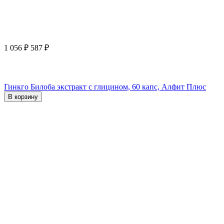
1 056
₽
587
₽
Гинкго Билоба экстракт с глицином, 60 капс, Алфит Плюс
В корзину