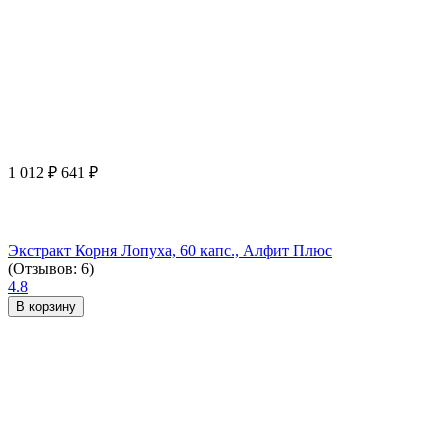
1 012
₽
641
₽
Экстракт Корня Лопуха, 60 капс., Алфит Плюс
(Отзывов: 6)
4.8
В корзину