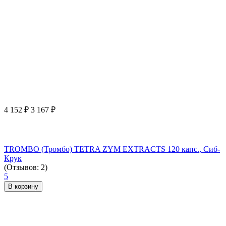
4 152
₽
3 167
₽
TROMBO (Тромбо) TETRA ZYM EXTRACTS 120 капс., Сиб-
Крук
(Отзывов: 2)
5
В корзину