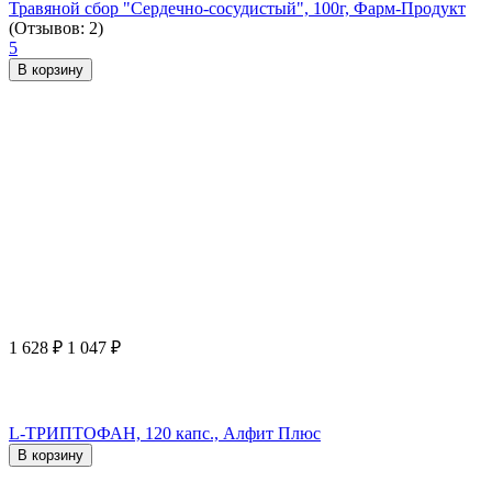
Травяной сбор "Сердечно-сосудистый", 100г, Фарм-Продукт
(Отзывов: 2)
5
В корзину
1 628
₽
1 047
₽
L-ТРИПТОФАН, 120 капс., Алфит Плюс
В корзину