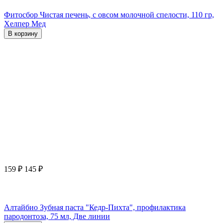
Фитосбор Чистая печень, с овсом молочной спелости, 110 гр,
Хелпер Мед
В корзину
159
₽
145
₽
Алтайбио Зубная паста "Кедр-Пихта", профилактика
пародонтоза, 75 мл, Две линии