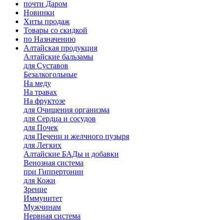
почти Даром
Новинки
Хиты продаж
Товары со скидкой
по Назначению
Алтайская продукция
Алтайские бальзамы
для Суставов
Безалкогольные
На меду
На травах
На фруктозе
для Очищения организма
для Сердца и сосудов
для Почек
для Печени и желчного пузыря
для Легких
Алтайские БАДы и добавки
Венозная система
при Гиппертонии
для Кожи
Зрение
Иммунитет
Мужчинам
Нервная система