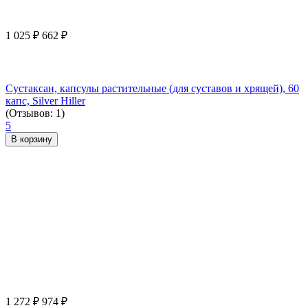
1 025
₽
662
₽
Сустаксан, капсулы растительные (для суставов и хрящей), 60
капс, Silver Hiller
(Отзывов: 1)
5
В корзину
1 272
₽
974
₽