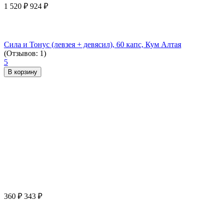
1 520
₽
924
₽
Сила и Тонус (левзея + девясил), 60 капс, Кум Алтая
(Отзывов: 1)
5
В корзину
360
₽
343
₽