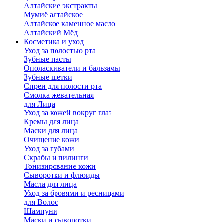
Алтайские экстракты
Мумиё алтайское
Алтайское каменное масло
Алтайский Мёд
Косметика и уход
Уход за полостью рта
Зубные пасты
Ополаскиватели и бальзамы
Зубные щетки
Спреи для полости рта
Смолка жевательная
для Лица
Уход за кожей вокруг глаз
Кремы для лица
Маски для лица
Очищение кожи
Уход за губами
Скрабы и пилинги
Тонизирование кожи
Сыворотки и флюиды
Масла для лица
Уход за бровями и ресницами
для Волос
Шампуни
Маски и сыворотки