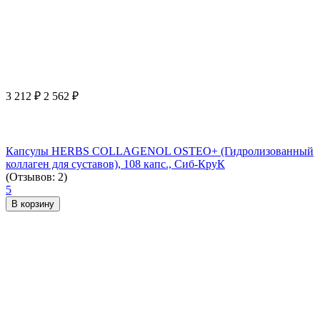
3 212
₽
2 562
₽
Капсулы HERBS COLLAGENOL OSTEO+ (Гидролизованный
коллаген для суставов), 108 капс., Сиб-КруК
(Отзывов: 2)
5
В корзину