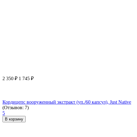
2 350
₽
1 745
₽
Кордицепс вооруженный экстракт (уп./60 капсул), Just Native
(Отзывов: 7)
5
В корзину