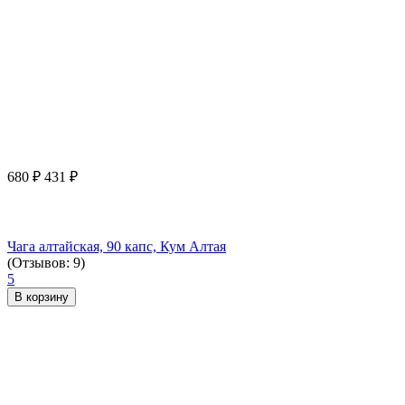
680
₽
431
₽
Чага алтайская, 90 капс, Кум Алтая
(Отзывов: 9)
5
В корзину