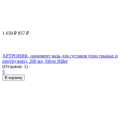
1 650
₽
857
₽
АРТРОНИК, линимент мазь для суставов (при грыжах и
протрузиях), 200 мл, Silver Hiller
(Отзывов: 1)
5
В корзину