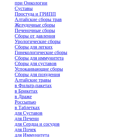
при Онкологии
Суставы
Простуда и ГРИПП
Алтайские сборы трав
Желудочные сборы
Печеночные сборы
Сборы от давления
Урологические сборы
Сборы для легких
Гинекологические сборы
Сборы для иммунитета
Сборы для суставов
Успокаивающие сборы
Сборы для похудения
Алтайские травы
в Фильтр-пакетах
в Брикетах
в Драже
Россыпью
в Таблетках
для Cуставов
для Печени
для Сердца и сосудов
для Почек
для Иммунитета