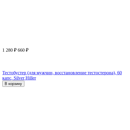
1 280
₽
660
₽
Тестобустер (для мужчин, восстановление тестостерона), 60
капс, Silver Hiller
В корзину