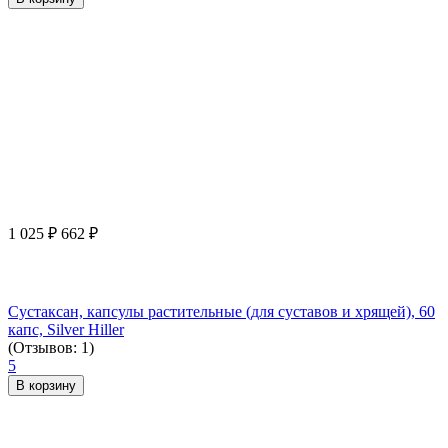
1 025
₽
662
₽
Сустаксан, капсулы растительные (для суставов и хрящей), 60
капс, Silver Hiller
(Отзывов: 1)
5
В корзину