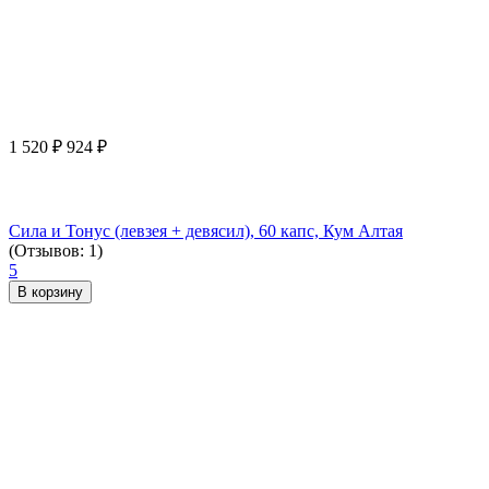
1 520
₽
924
₽
Сила и Тонус (левзея + девясил), 60 капс, Кум Алтая
(Отзывов: 1)
5
В корзину