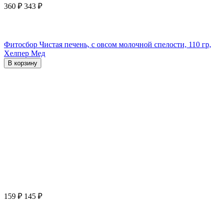
360
₽
343
₽
Фитосбор Чистая печень, с овсом молочной спелости, 110 гр,
Хелпер Мед
В корзину
159
₽
145
₽