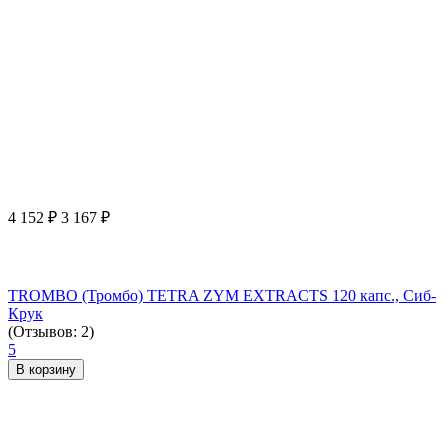
4 152
₽
3 167
₽
TROMBO (Тромбо) TETRA ZYM EXTRACTS 120 капс., Сиб-
Крук
(Отзывов: 2)
5
В корзину