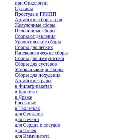
при Онкологии
Суставы
Простуда и ГРИПП
Алтайские сборы трав
Желудочные сборы
Печеночные сборы
Сборы от давления
Урологические сборы
Сборы для легких
Гинекологические сборы
Сборы для иммунитета
Сборы для суставов
Успокаивающие сборы
Сборы для похудения
Алтайские травы
в Фильтр-пакетах
в Брикетах
в Драже
Россыпью
в Таблетках
для Cуставов
для Печени
для Сердца и сосудов
для Почек
для Иммунитета