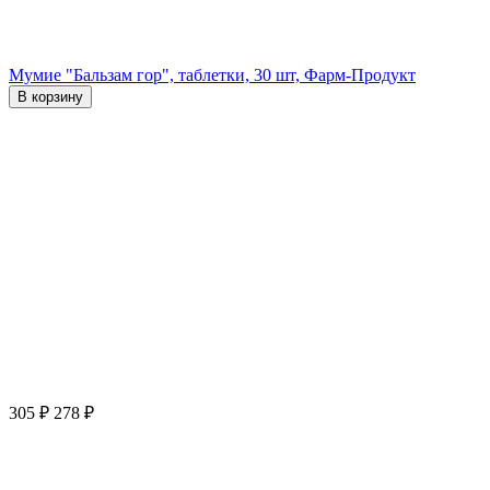
Мумие "Бальзам гор", таблетки, 30 шт, Фарм-Продукт
В корзину
305
₽
278
₽