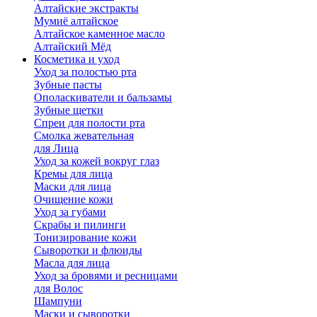
Алтайские экстракты
Мумиё алтайское
Алтайское каменное масло
Алтайский Мёд
Косметика и уход
Уход за полостью рта
Зубные пасты
Ополаскиватели и бальзамы
Зубные щетки
Спреи для полости рта
Смолка жевательная
для Лица
Уход за кожей вокруг глаз
Кремы для лица
Маски для лица
Очищение кожи
Уход за губами
Скрабы и пилинги
Тонизирование кожи
Сыворотки и флюиды
Масла для лица
Уход за бровями и ресницами
для Волос
Шампуни
Маски и сыворотки