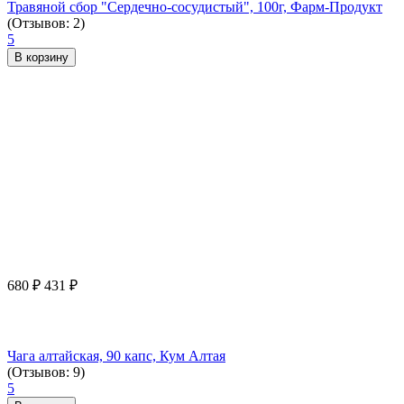
Травяной сбор "Сердечно-сосудистый", 100г, Фарм-Продукт
(Отзывов: 2)
5
В корзину
680
₽
431
₽
Чага алтайская, 90 капс, Кум Алтая
(Отзывов: 9)
5