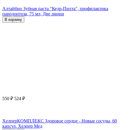
Алтайбио Зубная паста "Кедр-Пихта", профилактика
пародонтоза, 75 мл, Две линии
В корзину
550
₽
524
₽
ХелперКОМПЛЕКС Здоровое сердце - Новые сосуды, 60
капсул, Хелпер Мед