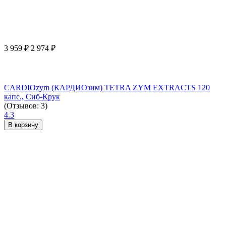
3 959
₽
2 974
₽
CARDIOzym (КАРДИОзим) TETRA ZYM EXTRACTS 120
капс., Сиб-Крук
(Отзывов: 3)
4.3
В корзину