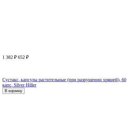
1 382
₽
652
₽
Сустакс, капсулы растительные (при разрушении хрящей), 60
капс, Silver Hiller
В корзину