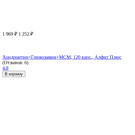
1 969
₽
1 252
₽
Хондроитин+Глюкозамин+МСМ, 120 капс., Алфит Плюс
(Отзывов: 6)
4.8
В корзину