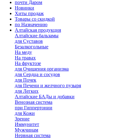
почти Даром
Новинки
Хиты продаж
Товары со скидкой
по Назначению
Алтайская продукция
Алтайские бальзамы
для Суставов
Безалкогольные
На меду
На травах
На фруктозе
для Очищения организма
для Сердца и сосудов
для Почек
для Печени и желчного пузыря
для Легких
Алтайские БАДы и добавки
Венозная система
при Гиппертонии
для Кожи
Зрение
Иммунитет
Мужчинам
Нервная система