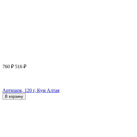
760
₽
516
₽
Артишок, 120 г, Кум Алтая
В корзину