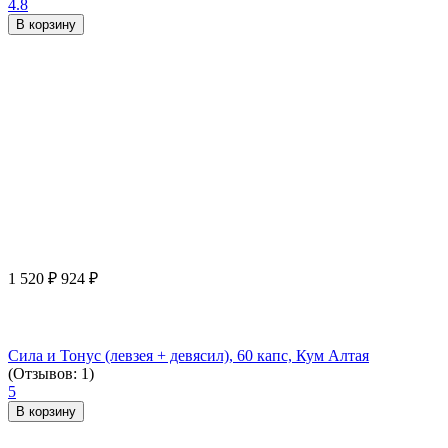
4.8
В корзину
1 520
₽
924
₽
Сила и Тонус (левзея + девясил), 60 капс, Кум Алтая
(Отзывов: 1)
5
В корзину