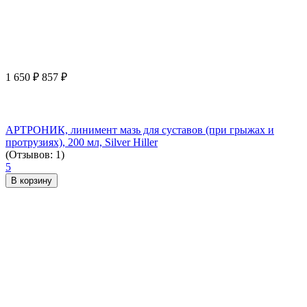
1 650
₽
857
₽
АРТРОНИК, линимент мазь для суставов (при грыжах и
протрузиях), 200 мл, Silver Hiller
(Отзывов: 1)
5
В корзину