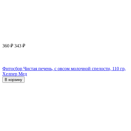
360
₽
343
₽
Фитосбор Чистая печень, с овсом молочной спелости, 110 гр,
Хелпер Мед
В корзину