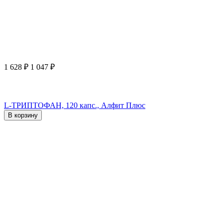
1 628
₽
1 047
₽
L-ТРИПТОФАН, 120 капс., Алфит Плюс
В корзину