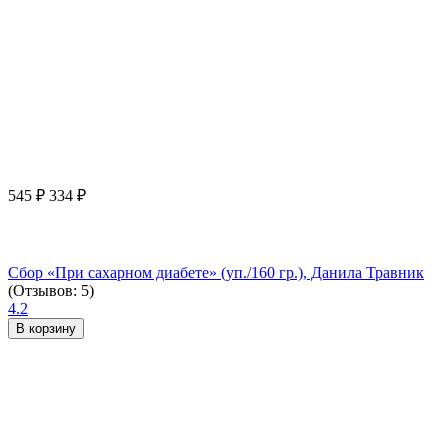
545
₽
334
₽
Сбор «При сахарном диабете» (уп./160 гр.), Данила Травник
(Отзывов: 5)
4.2
В корзину