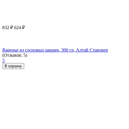
832
₽
624
₽
Варенье из сосновых шишек, 300 гр, Алтай Старовер
(Отзывов: 5)
5
В корзину