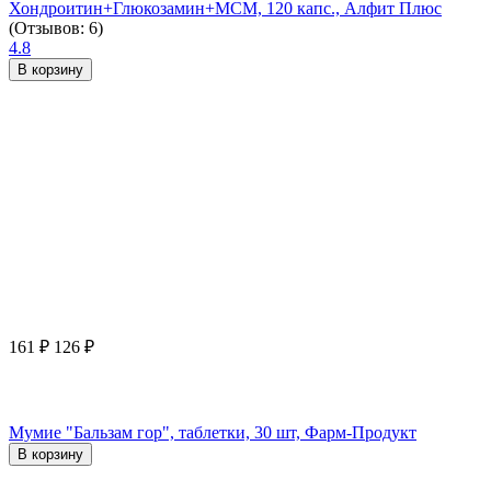
Хондроитин+Глюкозамин+МСМ, 120 капс., Алфит Плюс
(Отзывов: 6)
4.8
В корзину
161
₽
126
₽
Мумие "Бальзам гор", таблетки, 30 шт, Фарм-Продукт
В корзину