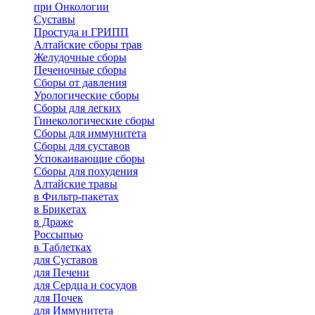
при Онкологии
Суставы
Простуда и ГРИПП
Алтайские сборы трав
Желудочные сборы
Печеночные сборы
Сборы от давления
Урологические сборы
Сборы для легких
Гинекологические сборы
Сборы для иммунитета
Сборы для суставов
Успокаивающие сборы
Сборы для похудения
Алтайские травы
в Фильтр-пакетах
в Брикетах
в Драже
Россыпью
в Таблетках
для Cуставов
для Печени
для Сердца и сосудов
для Почек
для Иммунитета