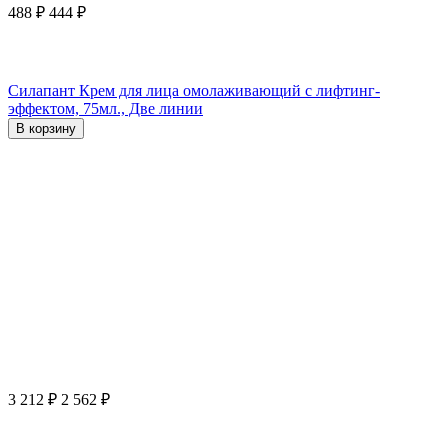
488
₽
444
₽
Силапант Крем для лица омолаживающий с лифтинг-
эффектом, 75мл., Две линии
В корзину
3 212
₽
2 562
₽