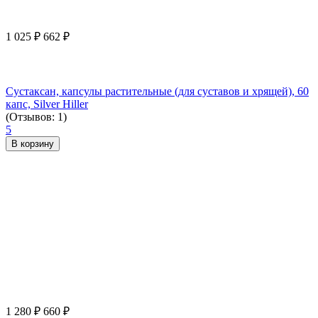
1 025
₽
662
₽
Сустаксан, капсулы растительные (для суставов и хрящей), 60
капс, Silver Hiller
(Отзывов: 1)
5
В корзину
1 280
₽
660
₽