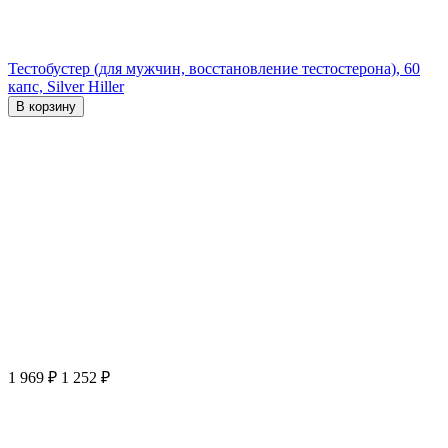
Тестобустер (для мужчин, восстановление тестостерона), 60
капс, Silver Hiller
В корзину
1 969
₽
1 252
₽