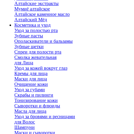
Алтайские экстракты
Мумиё алтайское
Алтайское каменное масло
Алтайский Мёд
Косметика и уход
Уход за полостью рта
Зубные пасты
Ополаскиватели и бальзамы
Зубные щетки
Спреи для полости рта
Смолка жевательная
для Лица
Уход за кожей вокруг глаз
Кремы для лица
Маски для лица
Очищение кожи
Уход за губами
Скрабы и пилинги
Тонизирование кожи
Сыворотки и флюиды
Масла для лица
Уход за бровями и ресницами
для Волос
Шампуни
Маски и сыворотки