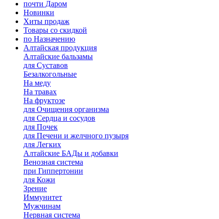
почти Даром
Новинки
Хиты продаж
Товары со скидкой
по Назначению
Алтайская продукция
Алтайские бальзамы
для Суставов
Безалкогольные
На меду
На травах
На фруктозе
для Очищения организма
для Сердца и сосудов
для Почек
для Печени и желчного пузыря
для Легких
Алтайские БАДы и добавки
Венозная система
при Гиппертонии
для Кожи
Зрение
Иммунитет
Мужчинам
Нервная система