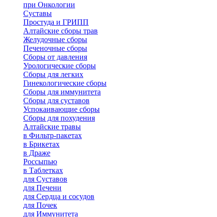
при Онкологии
Суставы
Простуда и ГРИПП
Алтайские сборы трав
Желудочные сборы
Печеночные сборы
Сборы от давления
Урологические сборы
Сборы для легких
Гинекологические сборы
Сборы для иммунитета
Сборы для суставов
Успокаивающие сборы
Сборы для похудения
Алтайские травы
в Фильтр-пакетах
в Брикетах
в Драже
Россыпью
в Таблетках
для Cуставов
для Печени
для Сердца и сосудов
для Почек
для Иммунитета