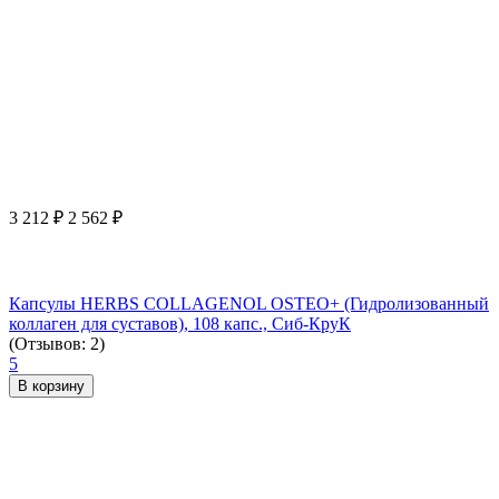
3 212
₽
2 562
₽
Капсулы HERBS COLLAGENOL OSTEO+ (Гидролизованный
коллаген для суставов), 108 капс., Сиб-КруК
(Отзывов: 2)
5
В корзину