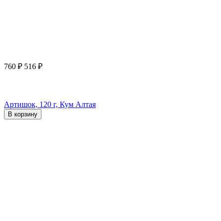
760
₽
516
₽
Артишок, 120 г, Кум Алтая
В корзину