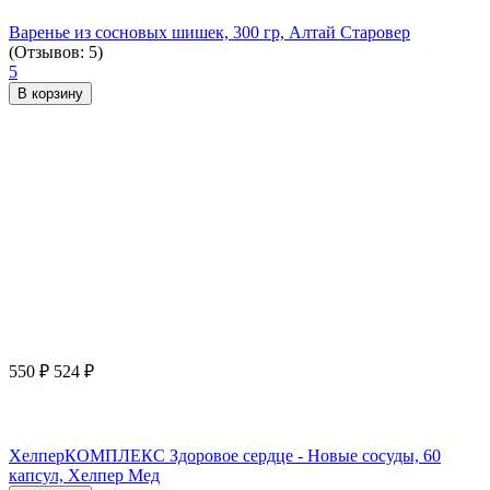
Варенье из сосновых шишек, 300 гр, Алтай Старовер
(Отзывов: 5)
5
В корзину
550
₽
524
₽
ХелперКОМПЛЕКС Здоровое сердце - Новые сосуды, 60
капсул, Хелпер Мед