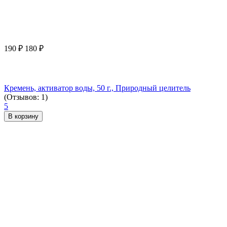
190
₽
180
₽
Кремень, активатор воды, 50 г., Природный целитель
(Отзывов: 1)
5
В корзину