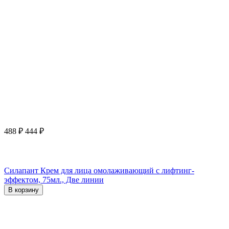
488
₽
444
₽
Силапант Крем для лица омолаживающий с лифтинг-
эффектом, 75мл., Две линии
В корзину