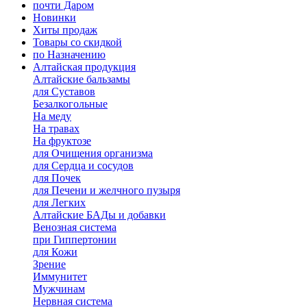
почти Даром
Новинки
Хиты продаж
Товары со скидкой
по Назначению
Алтайская продукция
Алтайские бальзамы
для Суставов
Безалкогольные
На меду
На травах
На фруктозе
для Очищения организма
для Сердца и сосудов
для Почек
для Печени и желчного пузыря
для Легких
Алтайские БАДы и добавки
Венозная система
при Гиппертонии
для Кожи
Зрение
Иммунитет
Мужчинам
Нервная система