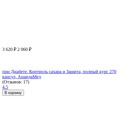
3 620
₽
2 060
₽
при Диабете. Контроль сахара и Защита, полный курс 270
капсул, АнандаМед
(Отзывов: 17)
4.5
В корзину