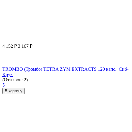
4 152
₽
3 167
₽
TROMBO (Тромбо) TETRA ZYM EXTRACTS 120 капс., Сиб-
Крук
(Отзывов: 2)
5
В корзину