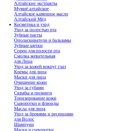
Алтайские экстракты
Мумиё алтайское
Алтайское каменное масло
Алтайский Мёд
Косметика и уход
Уход за полостью рта
Зубные пасты
Ополаскиватели и бальзамы
Зубные щетки
Спреи для полости рта
Смолка жевательная
для Лица
Уход за кожей вокруг глаз
Кремы для лица
Маски для лица
Очищение кожи
Уход за губами
Скрабы и пилинги
Тонизирование кожи
Сыворотки и флюиды
Масла для лица
Уход за бровями и ресницами
для Волос
Шампуни
Маски и сыворотки