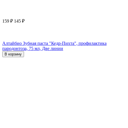
159
₽
145
₽
Алтайбио Зубная паста "Кедр-Пихта", профилактика
пародонтоза, 75 мл, Две линии
В корзину