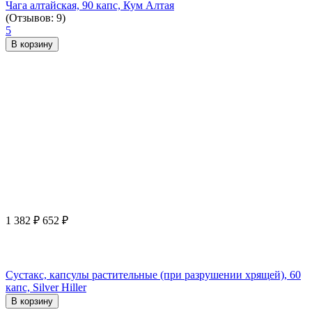
Чага алтайская, 90 капс, Кум Алтая
(Отзывов: 9)
5
В корзину
1 382
₽
652
₽
Сустакс, капсулы растительные (при разрушении хрящей), 60
капс, Silver Hiller
В корзину