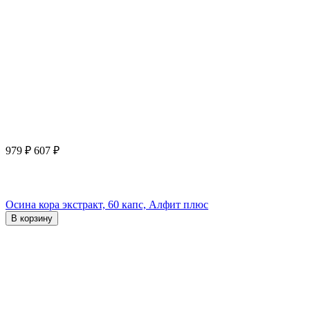
979
₽
607
₽
Осина кора экстракт, 60 капс, Алфит плюс
В корзину