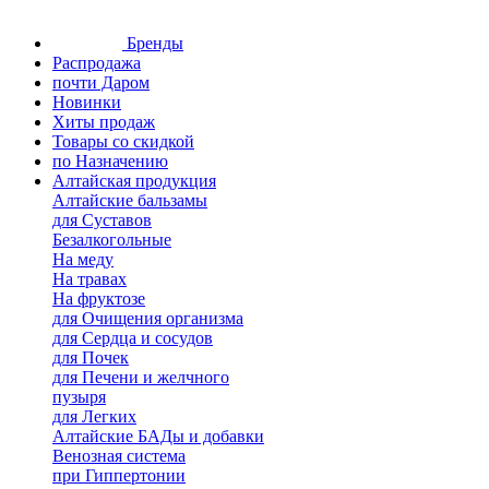
Бренды
Распродажа
почти Даром
Новинки
Хиты продаж
Товары со скидкой
по Назначению
Алтайская продукция
Алтайские бальзамы
для Суставов
Безалкогольные
На меду
На травах
На фруктозе
для Очищения организма
для Сердца и сосудов
для Почек
для Печени и желчного
пузыря
для Легких
Алтайские БАДы и добавки
Венозная система
при Гиппертонии