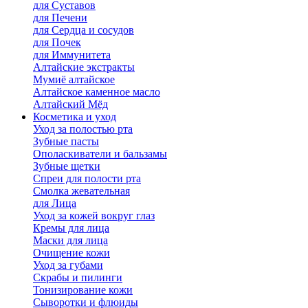
для Cуставов
для Печени
для Сердца и сосудов
для Почек
для Иммунитета
Алтайские экстракты
Мумиё алтайское
Алтайское каменное масло
Алтайский Мёд
Косметика и уход
Уход за полостью рта
Зубные пасты
Ополаскиватели и бальзамы
Зубные щетки
Спреи для полости рта
Смолка жевательная
для Лица
Уход за кожей вокруг глаз
Кремы для лица
Маски для лица
Очищение кожи
Уход за губами
Скрабы и пилинги
Тонизирование кожи
Сыворотки и флюиды