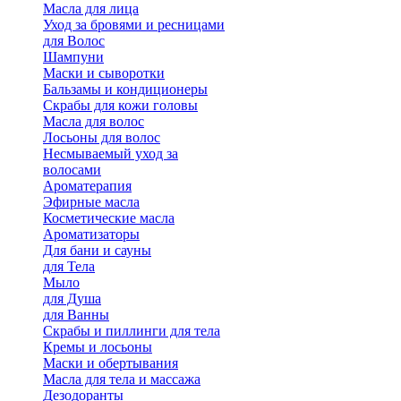
Масла для лица
Уход за бровями и ресницами
для Волос
Шампуни
Маски и сыворотки
Бальзамы и кондиционеры
Скрабы для кожи головы
Масла для волос
Лосьоны для волос
Несмываемый уход за
волосами
Ароматерапия
Эфирные масла
Косметические масла
Ароматизаторы
Для бани и сауны
для Тела
Мыло
для Душа
для Ванны
Скрабы и пиллинги для тела
Кремы и лосьоны
Маски и обертывания
Масла для тела и массажа
Дезодоранты