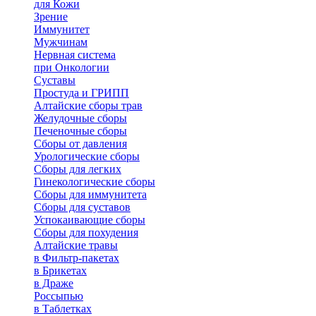
для Кожи
Зрение
Иммунитет
Мужчинам
Нервная система
при Онкологии
Суставы
Простуда и ГРИПП
Алтайские сборы трав
Желудочные сборы
Печеночные сборы
Сборы от давления
Урологические сборы
Сборы для легких
Гинекологические сборы
Сборы для иммунитета
Сборы для суставов
Успокаивающие сборы
Сборы для похудения
Алтайские травы
в Фильтр-пакетах
в Брикетах
в Драже
Россыпью
в Таблетках