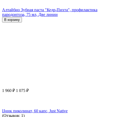
Алтайбио Зубная паста "Кедр-Пихта", профилактика
пародонтоза, 75 мл, Две линии
В корзину
1 960
₽
1 075
₽
Цинк пиколинат, 60 капс, Just Native
(Отзывов: 1)