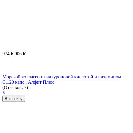
974
₽
906
₽
Морской коллаген с гиалуроновой кислотой и витамином
С,120 капс., Алфит Плюс
(Отзывов: 7)
5
В корзину