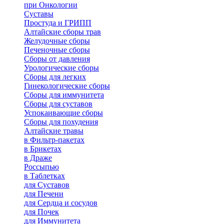
при Онкологии
Суставы
Простуда и ГРИПП
Алтайские сборы трав
Желудочные сборы
Печеночные сборы
Сборы от давления
Урологические сборы
Сборы для легких
Гинекологические сборы
Сборы для иммунитета
Сборы для суставов
Успокаивающие сборы
Сборы для похудения
Алтайские травы
в Фильтр-пакетах
в Брикетах
в Драже
Россыпью
в Таблетках
для Cуставов
для Печени
для Сердца и сосудов
для Почек
для Иммунитета