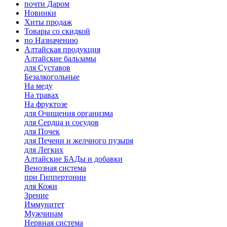
почти Даром
Новинки
Хиты продаж
Товары со скидкой
по Назначению
Алтайская продукция
Алтайские бальзамы
для Суставов
Безалкогольные
На меду
На травах
На фруктозе
для Очищения организма
для Сердца и сосудов
для Почек
для Печени и желчного пузыря
для Легких
Алтайские БАДы и добавки
Венозная система
при Гиппертонии
для Кожи
Зрение
Иммунитет
Мужчинам
Нервная система