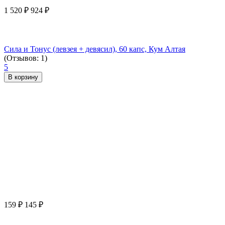
1 520
₽
924
₽
Сила и Тонус (левзея + девясил), 60 капс, Кум Алтая
(Отзывов: 1)
5
В корзину
159
₽
145
₽