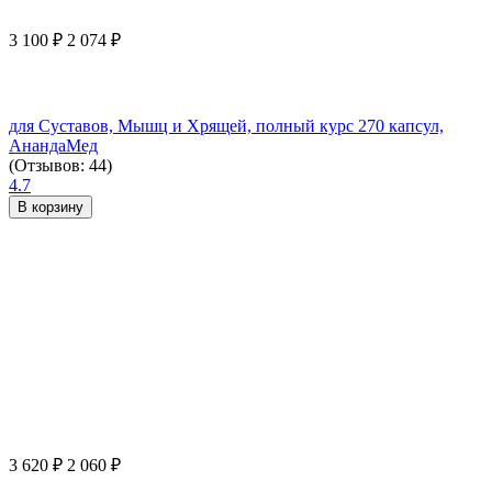
3 100
₽
2 074
₽
для Суставов, Мышц и Хрящей, полный курс 270 капсул,
АнандаМед
(Отзывов: 44)
4.7
В корзину
3 620
₽
2 060
₽