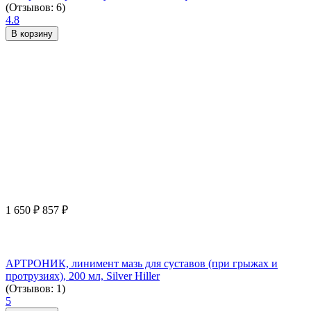
(Отзывов: 6)
4.8
В корзину
1 650
₽
857
₽
АРТРОНИК, линимент мазь для суставов (при грыжах и
протрузиях), 200 мл, Silver Hiller
(Отзывов: 1)
5