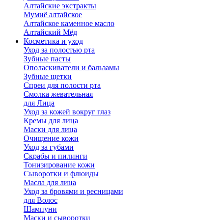
Алтайские экстракты
Мумиё алтайское
Алтайское каменное масло
Алтайский Мёд
Косметика и уход
Уход за полостью рта
Зубные пасты
Ополаскиватели и бальзамы
Зубные щетки
Спреи для полости рта
Смолка жевательная
для Лица
Уход за кожей вокруг глаз
Кремы для лица
Маски для лица
Очищение кожи
Уход за губами
Скрабы и пилинги
Тонизирование кожи
Сыворотки и флюиды
Масла для лица
Уход за бровями и ресницами
для Волос
Шампуни
Маски и сыворотки