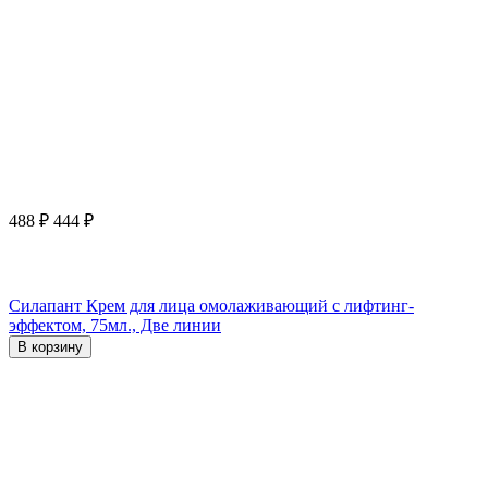
488
₽
444
₽
Силапант Крем для лица омолаживающий с лифтинг-
эффектом, 75мл., Две линии
В корзину