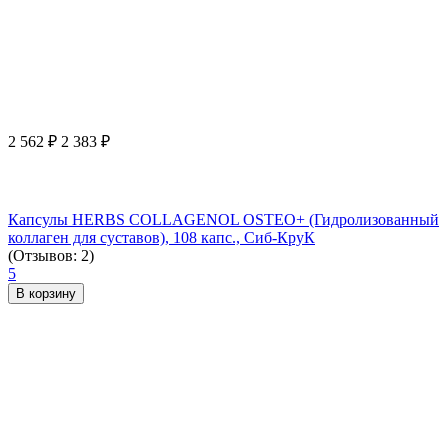
2 562
₽
2 383
₽
Капсулы HERBS COLLAGENOL OSTEO+ (Гидролизованный
коллаген для суставов), 108 капс., Сиб-КруК
(Отзывов: 2)
5
В корзину