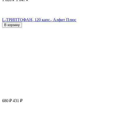
L-ТРИПТОФАН, 120 капс., Алфит Плюс
В корзину
680
₽
431
₽