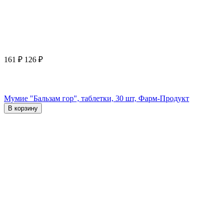
161
₽
126
₽
Мумие "Бальзам гор", таблетки, 30 шт, Фарм-Продукт
В корзину