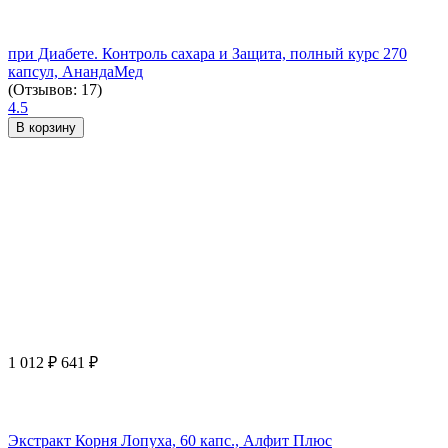
при Диабете. Контроль сахара и Защита, полный курс 270
капсул, АнандаМед
(Отзывов: 17)
4.5
В корзину
1 012
₽
641
₽
Экстракт Корня Лопуха, 60 капс., Алфит Плюс