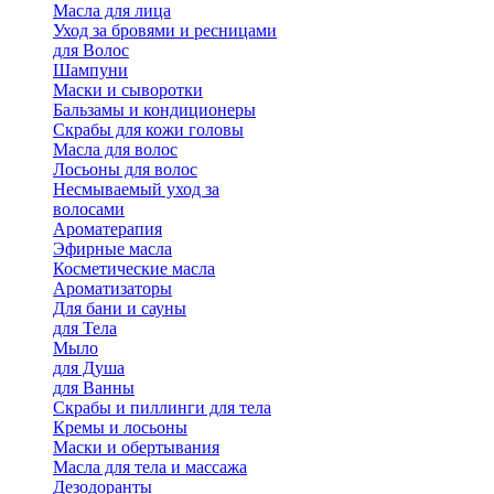
Масла для лица
Уход за бровями и ресницами
для Волос
Шампуни
Маски и сыворотки
Бальзамы и кондиционеры
Скрабы для кожи головы
Масла для волос
Лосьоны для волос
Несмываемый уход за
волосами
Ароматерапия
Эфирные масла
Косметические масла
Ароматизаторы
Для бани и сауны
для Тела
Мыло
для Душа
для Ванны
Скрабы и пиллинги для тела
Кремы и лосьоны
Маски и обертывания
Масла для тела и массажа
Дезодоранты