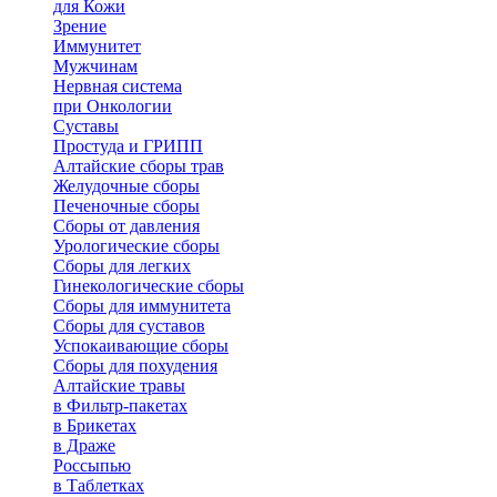
для Кожи
Зрение
Иммунитет
Мужчинам
Нервная система
при Онкологии
Суставы
Простуда и ГРИПП
Алтайские сборы трав
Желудочные сборы
Печеночные сборы
Сборы от давления
Урологические сборы
Сборы для легких
Гинекологические сборы
Сборы для иммунитета
Сборы для суставов
Успокаивающие сборы
Сборы для похудения
Алтайские травы
в Фильтр-пакетах
в Брикетах
в Драже
Россыпью
в Таблетках