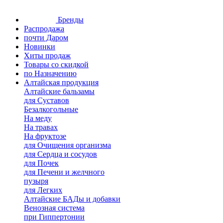
Бренды
Распродажа
почти Даром
Новинки
Хиты продаж
Товары со скидкой
по Назначению
Алтайская продукция
Алтайские бальзамы
для Суставов
Безалкогольные
На меду
На травах
На фруктозе
для Очищения организма
для Сердца и сосудов
для Почек
для Печени и желчного
пузыря
для Легких
Алтайские БАДы и добавки
Венозная система
при Гиппертонии