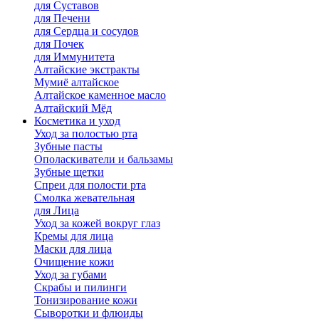
для Cуставов
для Печени
для Сердца и сосудов
для Почек
для Иммунитета
Алтайские экстракты
Мумиё алтайское
Алтайское каменное масло
Алтайский Мёд
Косметика и уход
Уход за полостью рта
Зубные пасты
Ополаскиватели и бальзамы
Зубные щетки
Спреи для полости рта
Смолка жевательная
для Лица
Уход за кожей вокруг глаз
Кремы для лица
Маски для лица
Очищение кожи
Уход за губами
Скрабы и пилинги
Тонизирование кожи
Сыворотки и флюиды