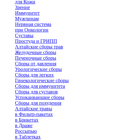
для Кожи
Зрение
Иммунитет
Мужчинам
Нервная система
при Онкологии
Суставы
Простуда и ГРИПП
Алтайские сборы трав
Желудочные сборы
Печеночные сборы
Сборы от давления
Урологические сборы
Сборы для легких
Гинекологические сборы
Сборы для иммунитета
Сборы для суставов
Успокаивающие сборы
Сборы для похудения
Алтайские травы
в Фильтр-пакетах
в Брикетах
в Драже
Россыпью
в Таблетках