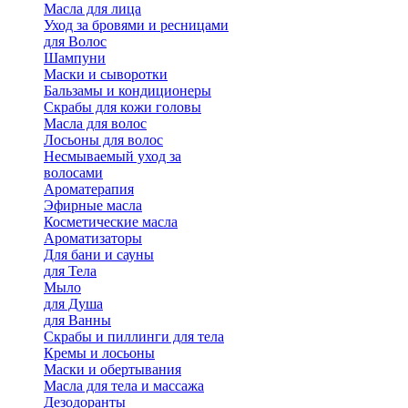
Масла для лица
Уход за бровями и ресницами
для Волос
Шампуни
Маски и сыворотки
Бальзамы и кондиционеры
Скрабы для кожи головы
Масла для волос
Лосьоны для волос
Несмываемый уход за
волосами
Ароматерапия
Эфирные масла
Косметические масла
Ароматизаторы
Для бани и сауны
для Тела
Мыло
для Душа
для Ванны
Скрабы и пиллинги для тела
Кремы и лосьоны
Маски и обертывания
Масла для тела и массажа
Дезодоранты