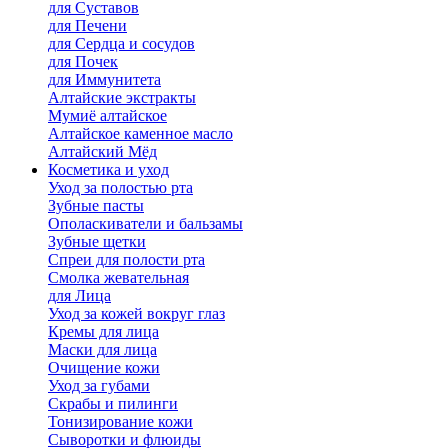
для Cуставов
для Печени
для Сердца и сосудов
для Почек
для Иммунитета
Алтайские экстракты
Мумиё алтайское
Алтайское каменное масло
Алтайский Мёд
Косметика и уход
Уход за полостью рта
Зубные пасты
Ополаскиватели и бальзамы
Зубные щетки
Спреи для полости рта
Смолка жевательная
для Лица
Уход за кожей вокруг глаз
Кремы для лица
Маски для лица
Очищение кожи
Уход за губами
Скрабы и пилинги
Тонизирование кожи
Сыворотки и флюиды