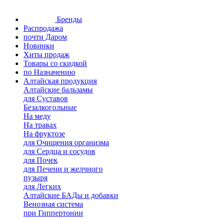
Бренды
Распродажа
почти Даром
Новинки
Хиты продаж
Товары со скидкой
по Назначению
Алтайская продукция
Алтайские бальзамы
для Суставов
Безалкогольные
На меду
На травах
На фруктозе
для Очищения организма
для Сердца и сосудов
для Почек
для Печени и желчного
пузыря
для Легких
Алтайские БАДы и добавки
Венозная система
при Гиппертонии