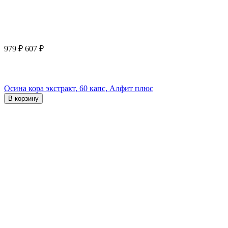
979
₽
607
₽
Осина кора экстракт, 60 капс, Алфит плюс
В корзину