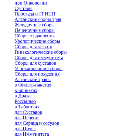
при Онкологии
Суставы
Простуда и ГРИПП
Алтайские сборы трав
Желудочные сборы
Печеночные сборы
Сборы от давления
Урологические сборы
Сборы для легких
Гинекологические сборы
Сборы для иммунитета
Сборы для суставов
Успокаивающие сборы
Сборы для похудения
Алтайские травы
в Фильтр-пакетах
в Брикетах
в Драже
Россыпью
в Таблетках
для Cуставов
для Печени
для Сердца и сосудов
для Почек
для Иммунитета