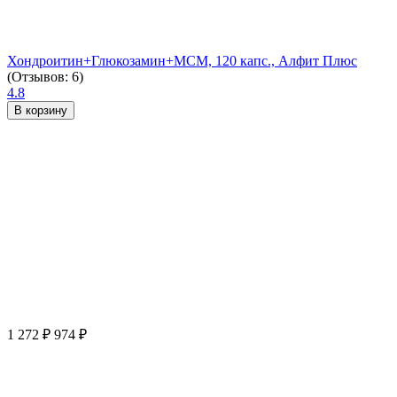
Хондроитин+Глюкозамин+МСМ, 120 капс., Алфит Плюс
(Отзывов: 6)
4.8
В корзину
1 272
₽
974
₽