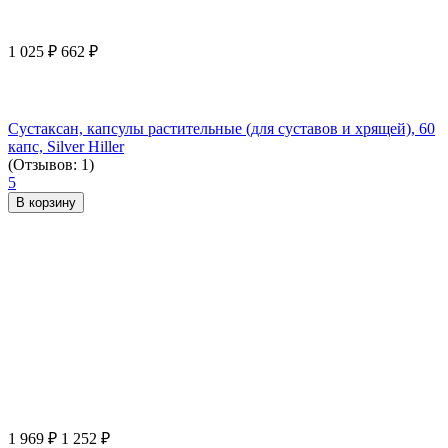
1 025
₽
662
₽
Сустаксан, капсулы растительные (для суставов и хрящей), 60
капс, Silver Hiller
(Отзывов: 1)
5
В корзину
1 969
₽
1 252
₽