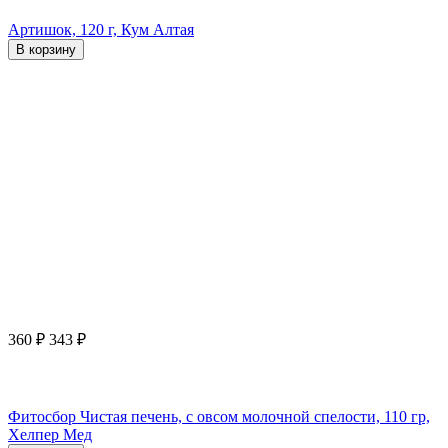
Артишок, 120 г, Кум Алтая
В корзину
360
₽
343
₽
Фитосбор Чистая печень, с овсом молочной спелости, 110 гр,
Хелпер Мед