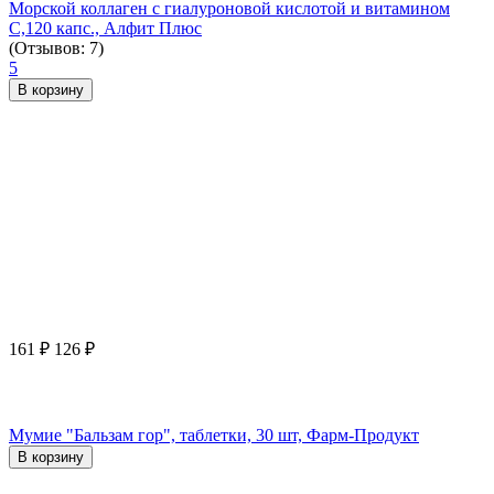
Морской коллаген с гиалуроновой кислотой и витамином
С,120 капс., Алфит Плюс
(Отзывов: 7)
5
В корзину
161
₽
126
₽
Мумие "Бальзам гор", таблетки, 30 шт, Фарм-Продукт
В корзину