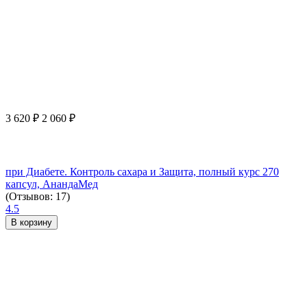
3 620
₽
2 060
₽
при Диабете. Контроль сахара и Защита, полный курс 270
капсул, АнандаМед
(Отзывов: 17)
4.5
В корзину