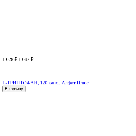
1 628
₽
1 047
₽
L-ТРИПТОФАН, 120 капс., Алфит Плюс
В корзину