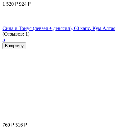
1 520
₽
924
₽
Сила и Тонус (левзея + девясил), 60 капс, Кум Алтая
(Отзывов: 1)
5
В корзину
760
₽
516
₽