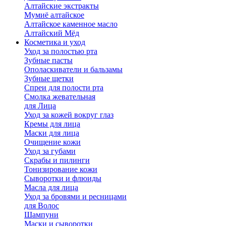
Алтайские экстракты
Мумиё алтайское
Алтайское каменное масло
Алтайский Мёд
Косметика и уход
Уход за полостью рта
Зубные пасты
Ополаскиватели и бальзамы
Зубные щетки
Спреи для полости рта
Смолка жевательная
для Лица
Уход за кожей вокруг глаз
Кремы для лица
Маски для лица
Очищение кожи
Уход за губами
Скрабы и пилинги
Тонизирование кожи
Сыворотки и флюиды
Масла для лица
Уход за бровями и ресницами
для Волос
Шампуни
Маски и сыворотки