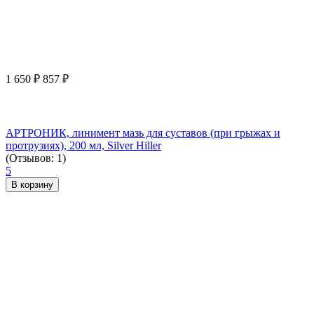
1 650
₽
857
₽
АРТРОНИК, линимент мазь для суставов (при грыжах и
протрузиях), 200 мл, Silver Hiller
(Отзывов: 1)
5
В корзину