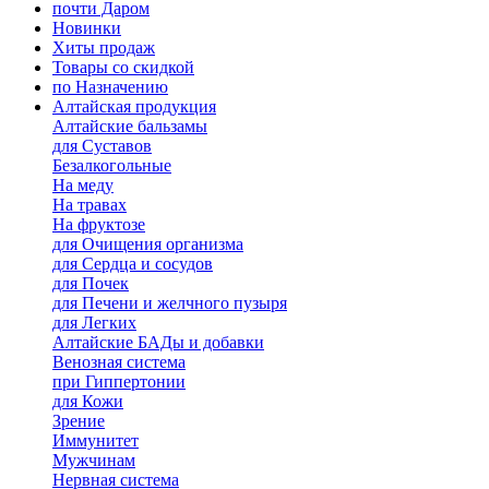
почти Даром
Новинки
Хиты продаж
Товары со скидкой
по Назначению
Алтайская продукция
Алтайские бальзамы
для Суставов
Безалкогольные
На меду
На травах
На фруктозе
для Очищения организма
для Сердца и сосудов
для Почек
для Печени и желчного пузыря
для Легких
Алтайские БАДы и добавки
Венозная система
при Гиппертонии
для Кожи
Зрение
Иммунитет
Мужчинам
Нервная система