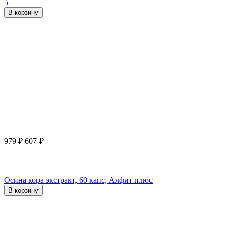
5
В корзину
979
₽
607
₽
Осина кора экстракт, 60 капс, Алфит плюс
В корзину