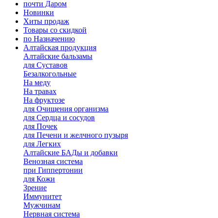
почти Даром
Новинки
Хиты продаж
Товары со скидкой
по Назначению
Алтайская продукция
Алтайские бальзамы
для Суставов
Безалкогольные
На меду
На травах
На фруктозе
для Очищения организма
для Сердца и сосудов
для Почек
для Печени и желчного пузыря
для Легких
Алтайские БАДы и добавки
Венозная система
при Гиппертонии
для Кожи
Зрение
Иммунитет
Мужчинам
Нервная система