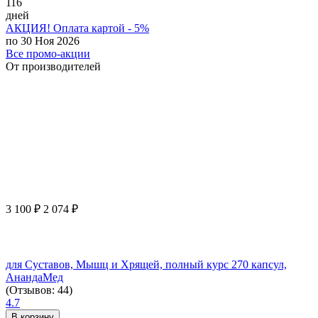
116
дней
АКЦИЯ! Оплата картой - 5%
по 30 Ноя 2026
Все промо-акции
От производителей
3 100
₽
2 074
₽
для Суставов, Мышц и Хрящей, полный курс 270 капсул,
АнандаМед
(Отзывов: 44)
4.7
В корзину