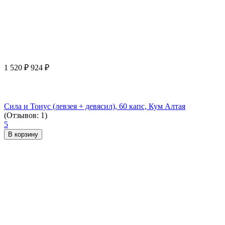
1 520
₽
924
₽
Сила и Тонус (левзея + девясил), 60 капс, Кум Алтая
(Отзывов: 1)
5
В корзину