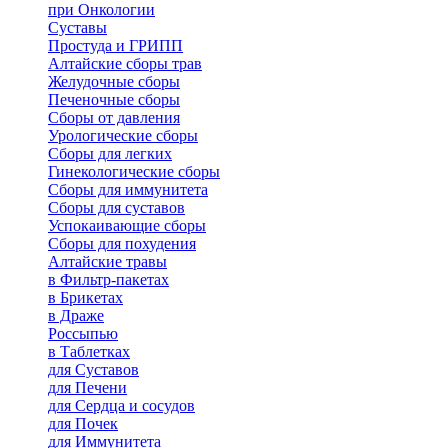
при Онкологии
Суставы
Простуда и ГРИПП
Алтайские сборы трав
Желудочные сборы
Печеночные сборы
Сборы от давления
Урологические сборы
Сборы для легких
Гинекологические сборы
Сборы для иммунитета
Сборы для суставов
Успокаивающие сборы
Сборы для похудения
Алтайские травы
в Фильтр-пакетах
в Брикетах
в Драже
Россыпью
в Таблетках
для Cуставов
для Печени
для Сердца и сосудов
для Почек
для Иммунитета