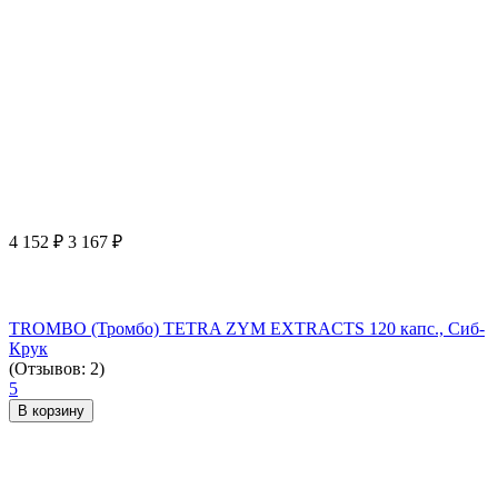
4 152
₽
3 167
₽
TROMBO (Тромбо) TETRA ZYM EXTRACTS 120 капс., Сиб-
Крук
(Отзывов: 2)
5
В корзину