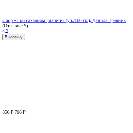
Сбор «При сахарном диабете» (уп./160 гр.), Данила Травник
(Отзывов: 5)
4.2
В корзину
856
₽
796
₽