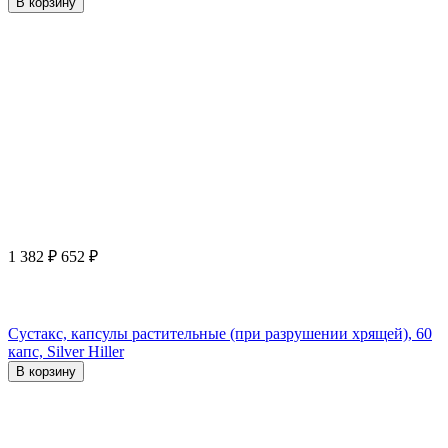
В корзину
1 382
₽
652
₽
Сустакс, капсулы растительные (при разрушении хрящей), 60
капс, Silver Hiller
В корзину