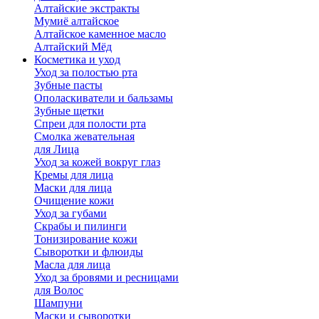
Алтайские экстракты
Мумиё алтайское
Алтайское каменное масло
Алтайский Мёд
Косметика и уход
Уход за полостью рта
Зубные пасты
Ополаскиватели и бальзамы
Зубные щетки
Спреи для полости рта
Смолка жевательная
для Лица
Уход за кожей вокруг глаз
Кремы для лица
Маски для лица
Очищение кожи
Уход за губами
Скрабы и пилинги
Тонизирование кожи
Сыворотки и флюиды
Масла для лица
Уход за бровями и ресницами
для Волос
Шампуни
Маски и сыворотки