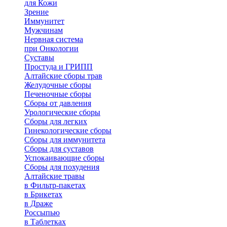
для Кожи
Зрение
Иммунитет
Мужчинам
Нервная система
при Онкологии
Суставы
Простуда и ГРИПП
Алтайские сборы трав
Желудочные сборы
Печеночные сборы
Сборы от давления
Урологические сборы
Сборы для легких
Гинекологические сборы
Сборы для иммунитета
Сборы для суставов
Успокаивающие сборы
Сборы для похудения
Алтайские травы
в Фильтр-пакетах
в Брикетах
в Драже
Россыпью
в Таблетках