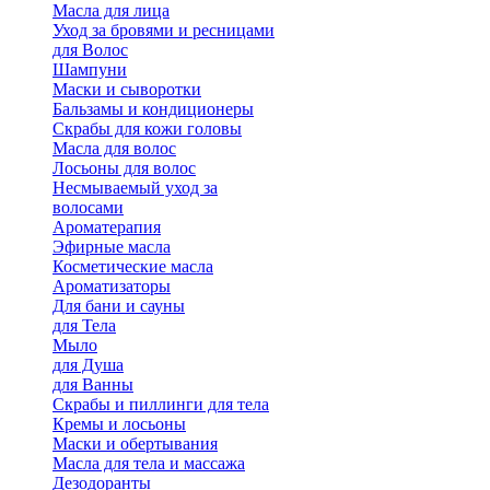
Масла для лица
Уход за бровями и ресницами
для Волос
Шампуни
Маски и сыворотки
Бальзамы и кондиционеры
Скрабы для кожи головы
Масла для волос
Лосьоны для волос
Несмываемый уход за
волосами
Ароматерапия
Эфирные масла
Косметические масла
Ароматизаторы
Для бани и сауны
для Тела
Мыло
для Душа
для Ванны
Скрабы и пиллинги для тела
Кремы и лосьоны
Маски и обертывания
Масла для тела и массажа
Дезодоранты