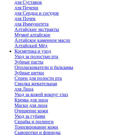
для Cуставов
для Печени
для Сердца и сосудов
для Почек
для Иммунитета
Алтайские экстракты
Мумиё алтайское
Алтайское каменное масло
Алтайский Мёд
Косметика и уход
Уход за полостью рта
Зубные пасты
Ополаскиватели и бальзамы
Зубные щетки
Спреи для полости рта
Смолка жевательная
для Лица
Уход за кожей вокруг глаз
Кремы для лица
Маски для лица
Очищение кожи
Уход за губами
Скрабы и пилинги
Тонизирование кожи
Сыворотки и флюиды