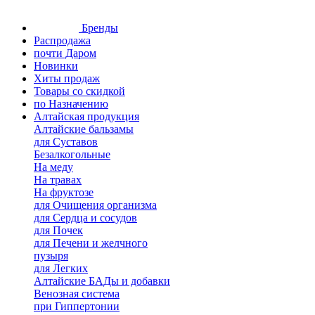
Бренды
Распродажа
почти Даром
Новинки
Хиты продаж
Товары со скидкой
по Назначению
Алтайская продукция
Алтайские бальзамы
для Суставов
Безалкогольные
На меду
На травах
На фруктозе
для Очищения организма
для Сердца и сосудов
для Почек
для Печени и желчного
пузыря
для Легких
Алтайские БАДы и добавки
Венозная система
при Гиппертонии