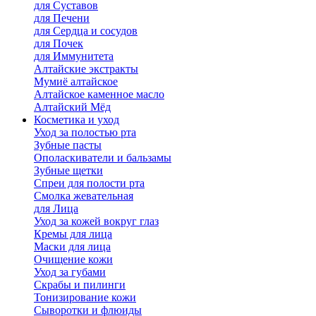
для Cуставов
для Печени
для Сердца и сосудов
для Почек
для Иммунитета
Алтайские экстракты
Мумиё алтайское
Алтайское каменное масло
Алтайский Мёд
Косметика и уход
Уход за полостью рта
Зубные пасты
Ополаскиватели и бальзамы
Зубные щетки
Спреи для полости рта
Смолка жевательная
для Лица
Уход за кожей вокруг глаз
Кремы для лица
Маски для лица
Очищение кожи
Уход за губами
Скрабы и пилинги
Тонизирование кожи
Сыворотки и флюиды