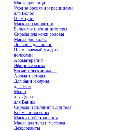
Масла для лица
Уход за бровями и ресницами
для Волос
Шампуни
Маски и сыворотки
Бальзамы и кондиционеры
Скрабы для кожи головы
Масла для волос
Лосьоны для волос
Несмываемый уход за
волосами
Ароматерапия
Эфирные масла
Косметические масла
Ароматизаторы
Для бани и сауны
для Тела
Мыло
для Душа
для Ванны
Скрабы и пиллинги для тела
Кремы и лосьоны
Маски и обертывания
Масла для тела и массажа
Дезодоранты