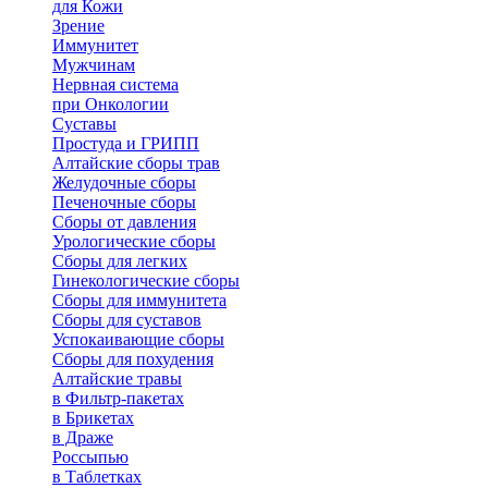
для Кожи
Зрение
Иммунитет
Мужчинам
Нервная система
при Онкологии
Суставы
Простуда и ГРИПП
Алтайские сборы трав
Желудочные сборы
Печеночные сборы
Сборы от давления
Урологические сборы
Сборы для легких
Гинекологические сборы
Сборы для иммунитета
Сборы для суставов
Успокаивающие сборы
Сборы для похудения
Алтайские травы
в Фильтр-пакетах
в Брикетах
в Драже
Россыпью
в Таблетках