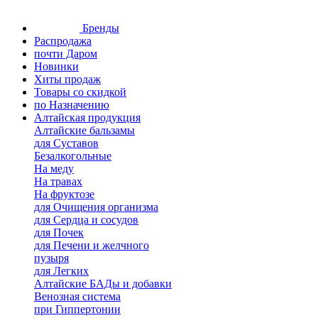
Бренды
Распродажа
почти Даром
Новинки
Хиты продаж
Товары со скидкой
по Назначению
Алтайская продукция
Алтайские бальзамы
для Суставов
Безалкогольные
На меду
На травах
На фруктозе
для Очищения организма
для Сердца и сосудов
для Почек
для Печени и желчного
пузыря
для Легких
Алтайские БАДы и добавки
Венозная система
при Гиппертонии