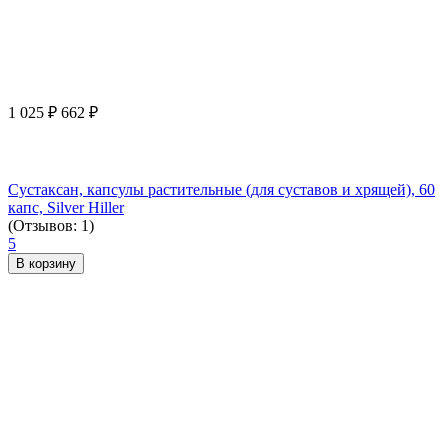
1 025
₽
662
₽
Сустаксан, капсулы растительные (для суставов и хрящей), 60
капс, Silver Hiller
(Отзывов: 1)
5
В корзину