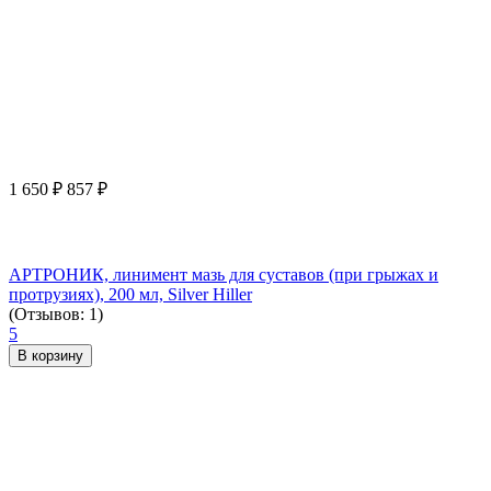
1 650
₽
857
₽
АРТРОНИК, линимент мазь для суставов (при грыжах и
протрузиях), 200 мл, Silver Hiller
(Отзывов: 1)
5
В корзину