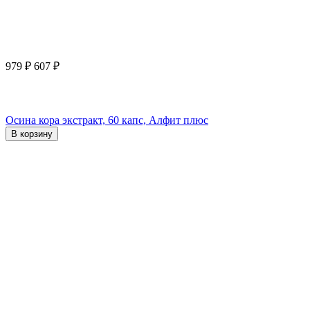
979
₽
607
₽
Осина кора экстракт, 60 капс, Алфит плюс
В корзину