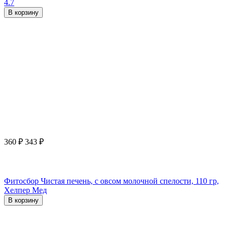
4.7
В корзину
360
₽
343
₽
Фитосбор Чистая печень, с овсом молочной спелости, 110 гр,
Хелпер Мед
В корзину