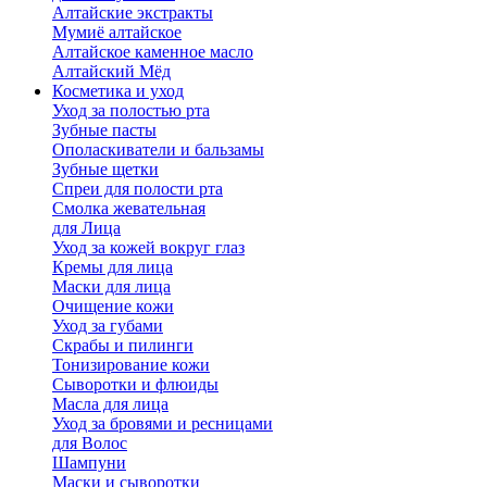
Алтайские экстракты
Мумиё алтайское
Алтайское каменное масло
Алтайский Мёд
Косметика и уход
Уход за полостью рта
Зубные пасты
Ополаскиватели и бальзамы
Зубные щетки
Спреи для полости рта
Смолка жевательная
для Лица
Уход за кожей вокруг глаз
Кремы для лица
Маски для лица
Очищение кожи
Уход за губами
Скрабы и пилинги
Тонизирование кожи
Сыворотки и флюиды
Масла для лица
Уход за бровями и ресницами
для Волос
Шампуни
Маски и сыворотки