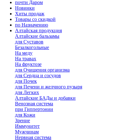
почти Даром
Новинки
Хиты продаж
Товары со скидкой
по Назначению
Алтайская продукция
Алтайские бальзамы
для Суставов
Безалкогольные
На меду
На травах
На фруктозе
для Очищения организма
для Сердца и сосудов
для Почек
для Печени и желчного пузыря
для Легких
Алтайские БАДы и добавки
Венозная система
при Гиппертонии
для Кожи
Зрение
Иммунитет
Мужчинам
Нервная система