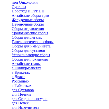
при Онкологии
Суставы
Простуда и ГРИПП
Алтайские сборы трав
Желудочные сборы
Печеночные сборы
Сборы от давления
Урологические сборы
Сборы для легких
Гинекологические сборы
Сборы для иммунитета
Сборы для суставов
Успокаивающие сборы
Сборы для похудения
Алтайские травы
в Фильтр-пакетах
в Брикетах
в Драже
Россыпью
в Таблетках
для Cуставов
для Печени
для Сердца и сосудов
для Почек
для Иммунитета