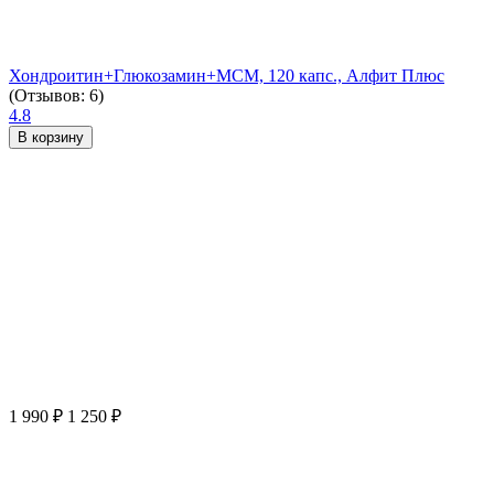
Хондроитин+Глюкозамин+МСМ, 120 капс., Алфит Плюс
(Отзывов: 6)
4.8
В корзину
1 990
₽
1 250
₽