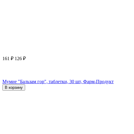
161
₽
126
₽
Мумие "Бальзам гор", таблетки, 30 шт, Фарм-Продукт
В корзину