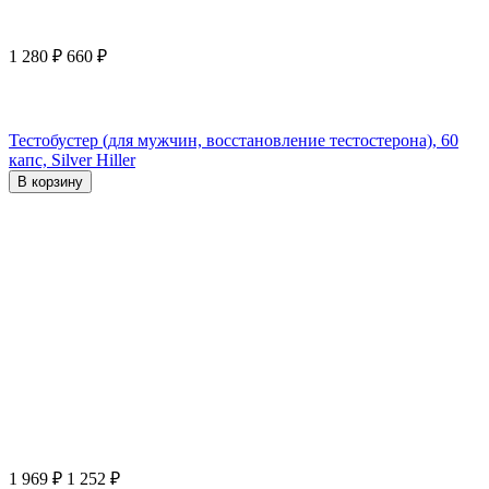
1 280
₽
660
₽
Тестобустер (для мужчин, восстановление тестостерона), 60
капс, Silver Hiller
В корзину
1 969
₽
1 252
₽