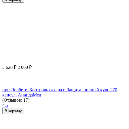
3 620
₽
2 060
₽
при Диабете. Контроль сахара и Защита, полный курс 270
капсул, АнандаМед
(Отзывов: 17)
4.5
В корзину