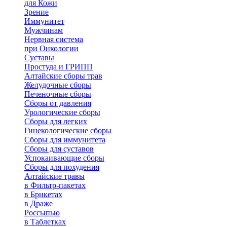
для Кожи
Зрение
Иммунитет
Мужчинам
Нервная система
при Онкологии
Суставы
Простуда и ГРИПП
Алтайские сборы трав
Желудочные сборы
Печеночные сборы
Сборы от давления
Урологические сборы
Сборы для легких
Гинекологические сборы
Сборы для иммунитета
Сборы для суставов
Успокаивающие сборы
Сборы для похудения
Алтайские травы
в Фильтр-пакетах
в Брикетах
в Драже
Россыпью
в Таблетках