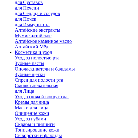
для Cуставов
для Печени
для Сердца и сосудов
для Почек
для Иммунитета
Алтайские экстракты
Мумиё алтайское
Алтайское каменное масло
Алтайский Мёд
Косметика и уход
Уход за полостью рта
Зубные пасты
Ополаскиватели и бальзамы
Зубные щетки
Спреи для полости рта
Смолка жевательная
для Лица
Уход за кожей вокруг глаз
Кремы для лица
Маски для лица
Очищение кожи
Уход за губами
Скрабы и пилинги
Тонизирование кожи
Сыворотки и флюиды