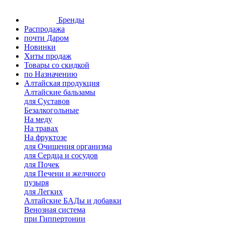
Бренды
Распродажа
почти Даром
Новинки
Хиты продаж
Товары со скидкой
по Назначению
Алтайская продукция
Алтайские бальзамы
для Суставов
Безалкогольные
На меду
На травах
На фруктозе
для Очищения организма
для Сердца и сосудов
для Почек
для Печени и желчного
пузыря
для Легких
Алтайские БАДы и добавки
Венозная система
при Гиппертонии