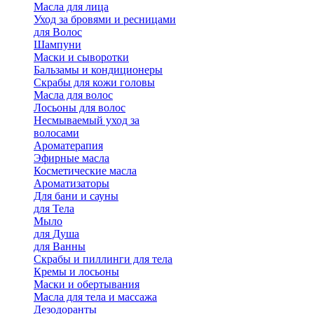
Масла для лица
Уход за бровями и ресницами
для Волос
Шампуни
Маски и сыворотки
Бальзамы и кондиционеры
Скрабы для кожи головы
Масла для волос
Лосьоны для волос
Несмываемый уход за
волосами
Ароматерапия
Эфирные масла
Косметические масла
Ароматизаторы
Для бани и сауны
для Тела
Мыло
для Душа
для Ванны
Скрабы и пиллинги для тела
Кремы и лосьоны
Маски и обертывания
Масла для тела и массажа
Дезодоранты