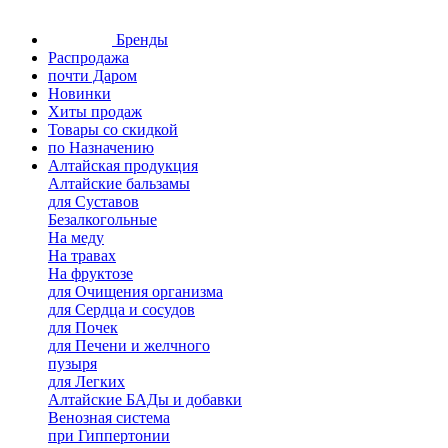
Бренды
Распродажа
почти Даром
Новинки
Хиты продаж
Товары со скидкой
по Назначению
Алтайская продукция
Алтайские бальзамы
для Суставов
Безалкогольные
На меду
На травах
На фруктозе
для Очищения организма
для Сердца и сосудов
для Почек
для Печени и желчного
пузыря
для Легких
Алтайские БАДы и добавки
Венозная система
при Гиппертонии