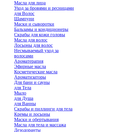
Масла для лица
Уход за бровями и ресницами
для Волос
Шампуни
Маски и сыворотки
Бальзамы и кондиционеры
Скрабы для кожи головы
Масла для волос
Лосьоны для волос
Несмываемый уход за
волосами
Ароматерапия
Эфирные масла
Косметические масла
Ароматизаторы
Для бани и сауны
для Тела
Мыло
для Душа
для Ванны
Скрабы и пиллинги для тела
Кремы и лосьоны
Маски и обертывания
Масла для тела и массажа
Дезодоранты