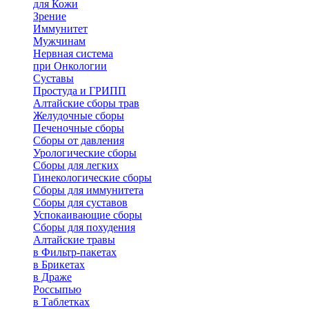
для Кожи
Зрение
Иммунитет
Мужчинам
Нервная система
при Онкологии
Суставы
Простуда и ГРИПП
Алтайские сборы трав
Желудочные сборы
Печеночные сборы
Сборы от давления
Урологические сборы
Сборы для легких
Гинекологические сборы
Сборы для иммунитета
Сборы для суставов
Успокаивающие сборы
Сборы для похудения
Алтайские травы
в Фильтр-пакетах
в Брикетах
в Драже
Россыпью
в Таблетках