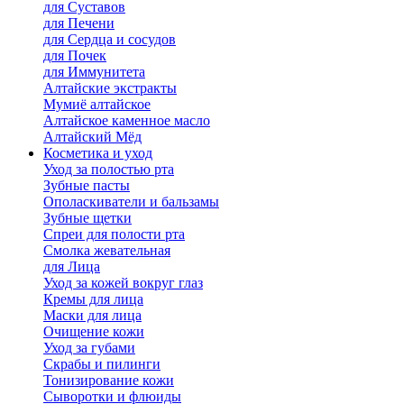
для Cуставов
для Печени
для Сердца и сосудов
для Почек
для Иммунитета
Алтайские экстракты
Мумиё алтайское
Алтайское каменное масло
Алтайский Мёд
Косметика и уход
Уход за полостью рта
Зубные пасты
Ополаскиватели и бальзамы
Зубные щетки
Спреи для полости рта
Смолка жевательная
для Лица
Уход за кожей вокруг глаз
Кремы для лица
Маски для лица
Очищение кожи
Уход за губами
Скрабы и пилинги
Тонизирование кожи
Сыворотки и флюиды