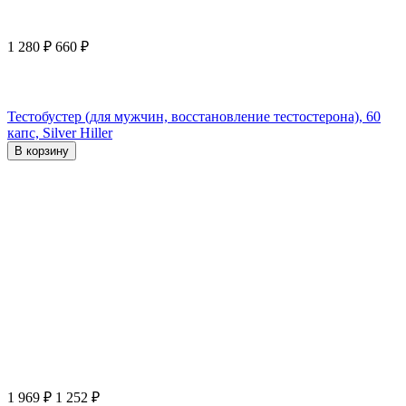
1 280
₽
660
₽
Тестобустер (для мужчин, восстановление тестостерона), 60
капс, Silver Hiller
В корзину
1 969
₽
1 252
₽