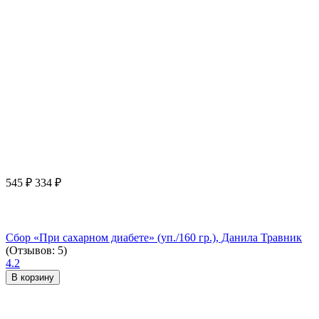
545
₽
334
₽
Сбор «При сахарном диабете» (уп./160 гр.), Данила Травник
(Отзывов: 5)
4.2
В корзину