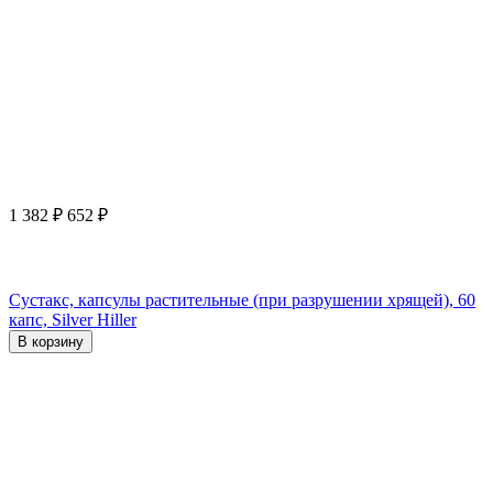
1 382
₽
652
₽
Сустакс, капсулы растительные (при разрушении хрящей), 60
капс, Silver Hiller
В корзину