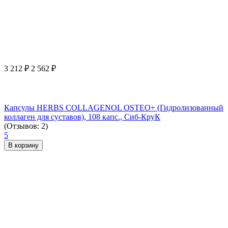
3 212
₽
2 562
₽
Капсулы HERBS COLLAGENOL OSTEO+ (Гидролизованный
коллаген для суставов), 108 капс., Сиб-КруК
(Отзывов: 2)
5
В корзину