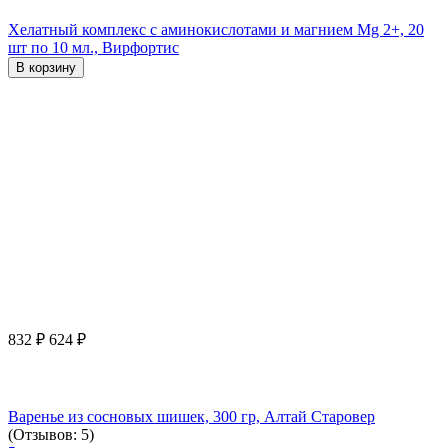
Хелатный комплекс с аминокислотами и магнием Mg 2+, 20
шт по 10 мл., Вирфортис
В корзину
832
₽
624
₽
Варенье из сосновых шишек, 300 гр, Алтай Старовер
(Отзывов: 5)