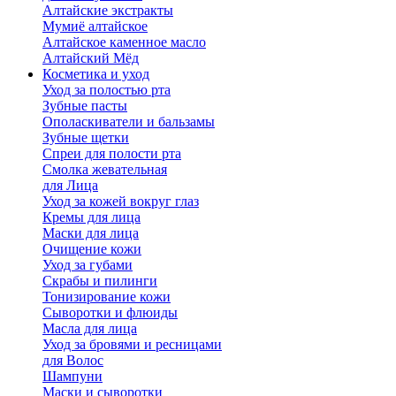
Алтайские экстракты
Мумиё алтайское
Алтайское каменное масло
Алтайский Мёд
Косметика и уход
Уход за полостью рта
Зубные пасты
Ополаскиватели и бальзамы
Зубные щетки
Спреи для полости рта
Смолка жевательная
для Лица
Уход за кожей вокруг глаз
Кремы для лица
Маски для лица
Очищение кожи
Уход за губами
Скрабы и пилинги
Тонизирование кожи
Сыворотки и флюиды
Масла для лица
Уход за бровями и ресницами
для Волос
Шампуни
Маски и сыворотки