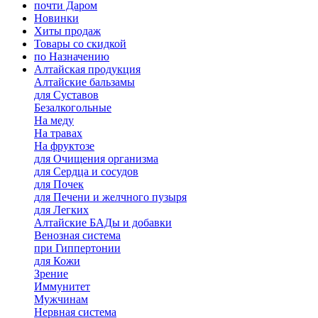
почти Даром
Новинки
Хиты продаж
Товары со скидкой
по Назначению
Алтайская продукция
Алтайские бальзамы
для Суставов
Безалкогольные
На меду
На травах
На фруктозе
для Очищения организма
для Сердца и сосудов
для Почек
для Печени и желчного пузыря
для Легких
Алтайские БАДы и добавки
Венозная система
при Гиппертонии
для Кожи
Зрение
Иммунитет
Мужчинам
Нервная система