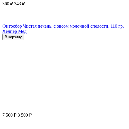
360
₽
343
₽
Фитосбор Чистая печень, с овсом молочной спелости, 110 гр,
Хелпер Мед
В корзину
7 500
₽
3 500
₽