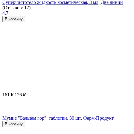
Суперчистотело жидкость косметическая, 3 мл, Две линии
(Отзывов: 17)
4.7
В корзину
161
₽
126
₽
Мумие "Бальзам гор", таблетки, 30 шт, Фарм-Продукт
В корзину