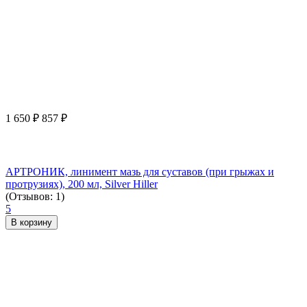
1 650
₽
857
₽
АРТРОНИК, линимент мазь для суставов (при грыжах и
протрузиях), 200 мл, Silver Hiller
(Отзывов: 1)
5
В корзину