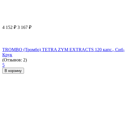
4 152
₽
3 167
₽
TROMBO (Тромбо) TETRA ZYM EXTRACTS 120 капс., Сиб-
Крук
(Отзывов: 2)
5
В корзину