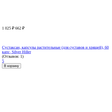
1 025
₽
662
₽
Сустаксан, капсулы растительные (для суставов и хрящей), 60
капс, Silver Hiller
(Отзывов: 1)
5
В корзину