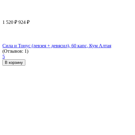
1 520
₽
924
₽
Сила и Тонус (левзея + девясил), 60 капс, Кум Алтая
(Отзывов: 1)
5
В корзину