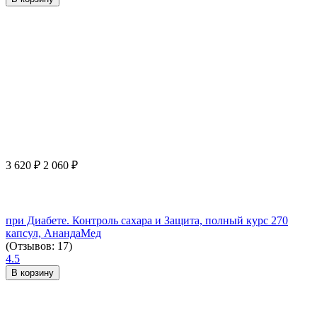
3 620
₽
2 060
₽
при Диабете. Контроль сахара и Защита, полный курс 270
капсул, АнандаМед
(Отзывов: 17)
4.5
В корзину