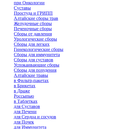
при Онкологии
Суставы
Простуда и ГРИПП
Алтайские сборы трав
Желудочные сборы
Печеночные сборы
Сборы от давления
Урологические сборы
Сборы для легких
Гинекологические сборы
Сборы для иммунитета
Сборы для суставов
Успокаивающие сборы
Сборы для похудения
Алтайские травы
в Фильтр-пакетах
в Брикетах
в Драже
Россыпью
в Таблетках
для Cуставов
для Печени
для Сердца и сосудов
для Почек
для Иммунитета