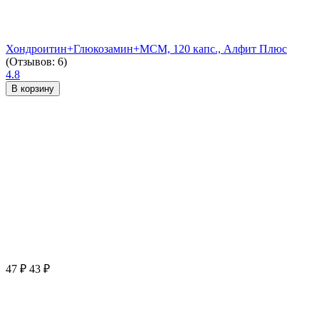
Хондроитин+Глюкозамин+МСМ, 120 капс., Алфит Плюс
(Отзывов: 6)
4.8
В корзину
47
₽
43
₽