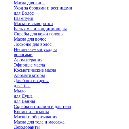
Масла для лица
Уход за бровями и ресницами
для Волос
Шампуни
Маски и сыворотки
Бальзамы и кондиционеры
Скрабы для кожи головы
Масла для волос
Лосьоны для волос
Несмываемый уход за
волосами
Ароматерапия
Эфирные масла
Косметические масла
Ароматизаторы
Для бани и сауны
для Тела
Мыло
для Душа
для Ванны
Скрабы и пиллинги для тела
Кремы и лосьоны
Маски и обертывания
Масла для тела и массажа
Дезодоранты