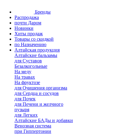
Бренды
Распродажа
почти Даром
Новинки
Хиты продаж
Товары со скидкой
по Назначению
Алтайская продукция
Алтайские бальзамы
для Суставов
Безалкогольные
На меду
На травах
На фруктозе
для Очищения организма
для Сердца и сосудов
для Почек
для Печени и желчного
пузыря
для Легких
Алтайские БАДы и добавки
Венозная система
при Гиппертонии