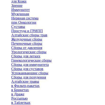
для Кожи
Зрение
Иммунитет
Мужчинам
Нервная система
при Онкологии
Суставы
Простуда и ГРИПП
Алтайские сборы трав
Желудочные сборы
Печеночные сборы
Сборы от давления
Урологические сборы
Сборы для легких
Гинекологические сборы
Сборы для иммунитета
Сборы для суставов
Успокаивающие сборы
Сборы для похудения
Алтайские травы
в Фильтр-пакетах
в Брикетах
в Драже
Россыпью
в Таблетках