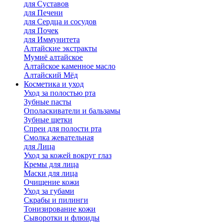
для Cуставов
для Печени
для Сердца и сосудов
для Почек
для Иммунитета
Алтайские экстракты
Мумиё алтайское
Алтайское каменное масло
Алтайский Мёд
Косметика и уход
Уход за полостью рта
Зубные пасты
Ополаскиватели и бальзамы
Зубные щетки
Спреи для полости рта
Смолка жевательная
для Лица
Уход за кожей вокруг глаз
Кремы для лица
Маски для лица
Очищение кожи
Уход за губами
Скрабы и пилинги
Тонизирование кожи
Сыворотки и флюиды